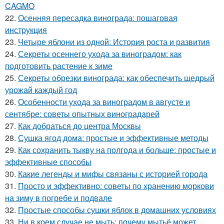
CAGMO
22.
Осенняя пересадка винограда: пошаговая
инструкция
23.
Четыре яблони из одной: История роста и развития
24.
Секреты осеннего ухода за виноградом: как
подготовить растение к зиме
25.
Секреты обрезки винограда: как обеспечить щедрый
урожай каждый год
26.
Особенности ухода за виноградом в августе и
сентябре: советы опытных виноградарей
27.
Как добраться до центра Москвы
28.
Сушка ягод дома: простые и эффективные методы
29.
Как сохранить тыкву на полгода и больше: простые и
эффективные способы
30.
Какие легенды и мифы связаны с историей города
31.
Просто и эффективно: советы по хранению моркови
на зиму в погребе и подвале
32.
Простые способы сушки яблок в домашних условиях
33.
Ни в коем случае не мыть: почему мытьё может