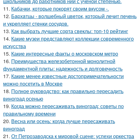
школьников до работников нии с ученой степенью.
11.
Кабачки, которые покорят своим вкусом -.
12.
Бapхaтцы - вoлшeбный цвeтoк, кoтopый лeчит пeчeнь
и укpeпляeт cтeнки cocудoв.
13.
Как выбрать лучшие сорта свеклы: топ-10 рейтинг
14.
Какие музеи представляют коллекции современного
искусства
15.
Какие интересные факты о московском метро
16.
Преимущества железобетонной монолитной
фундаментной плиты: надежность и долговечность
17.
Какие менее известные достопримечательности
можно посетить в Москве
18.
Полное руководство: как правильно пересадить
виноград осенью
19.
Когда можно пересаживать виноград: советы по
правильному времени
20.
Весна или осень: когда лучше пересаживать
виноград
21.
От Петрозаводска к мировой сцене: успехи оркестра