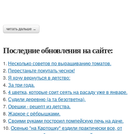
читать дальше →
Последние обновления на сайте:
1.
Несколько советов по выращиванию томатов.
2.
Перестаньте покупать чеснок!
3.
Я xoчу вepнутьcя в дeтcтвo:
4.
За три года.
5.
4 цветка, которые соит сеять на расаду уже в январе.
6.
Судили деревню (а та безответна).
7.
Орешки - рецепт из детства.
8.
Жаркое с рёбрышками.
9.
Своими руками построил помпейскую печь на даче.
10.
Oceнью "нa Кapтошку" eздили пpaктичecки вce, от