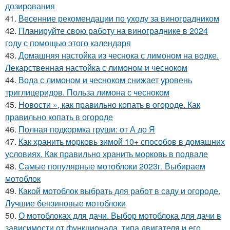
дозирования
41.
Весенние рекомендации по уходу за виноградником
42.
Планируйте свою работу на винограднике в 2024
году с помощью этого календаря
43.
Домашняя настойка из чеснока с лимоном на водке.
Лекарственная настойка с лимоном и чесноком
44.
Вода с лимоном и чесноком снижает уровень
триглицеридов. Польза лимона с чесноком
45.
Новости », как правильно копать в огороде. Как
правильно копать в огороде
46.
Полная подкормка груши: от А до Я
47.
Как хранить морковь зимой 10+ способов в домашних
условиях. Как правильно хранить морковь в подвале
48.
Самые популярные мотоблоки 2023г. Выбираем
мотоблок
49.
Какой мотоблок выбрать для работ в саду и огороде.
Лучшие бензиновые мотоблоки
50.
О мотоблоках для дачи. Выбор мотоблока для дачи в
зависимости от функционала, типа двигателя и его