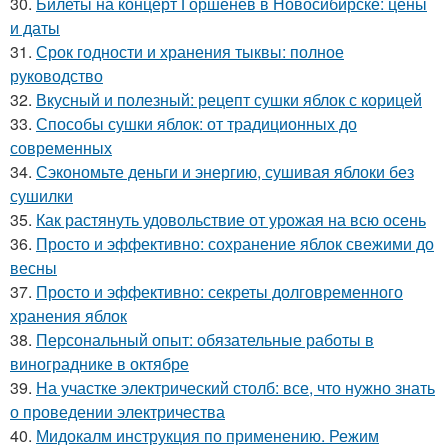
30.
Билеты на концерт Горшенёв в Новосибирске: цены
и даты
31.
Срок годности и хранения тыквы: полное
руководство
32.
Вкусный и полезный: рецепт сушки яблок с корицей
33.
Способы сушки яблок: от традиционных до
современных
34.
Сэкономьте деньги и энергию, сушивая яблоки без
сушилки
35.
Как растянуть удовольствие от урожая на всю осень
36.
Просто и эффективно: сохранение яблок свежими до
весны
37.
Просто и эффективно: секреты долговременного
хранения яблок
38.
Персональный опыт: обязательные работы в
винограднике в октябре
39.
На участке электрический столб: все, что нужно знать
о проведении электричества
40.
Мидокалм инструкция по применению. Режим