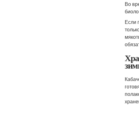
Во вр
биоло
Если 
тольк
мякот
обяза
Хра
зим
Кабач
готов
полак
хране