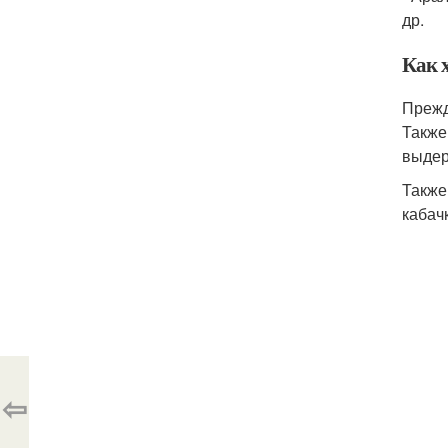
др.
Как 
Прежд
Также
выдер
Также
кабач
⇦