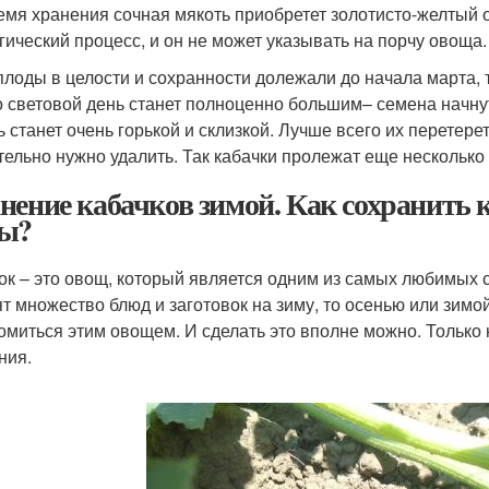
емя хранения сочная мякоть приобретет золотисто-желтый 
гический процесс, и он не может указывать на порчу овоща. 
плоды в целости и сохранности долежали до начала марта, 
о световой день станет полноценно большим– семена начнут
ь станет очень горькой и склизкой. Лучше всего их перетере
тельно нужно удалить. Так кабачки пролежат еще несколько
нение кабачков зимой. Как сохранить 
ы?
ок – это овощ, который является одним из самых любимых с
ят множество блюд и заготовок на зиму, то осенью или зимо
омиться этим овощем. И сделать это вполне можно. Только 
ния.