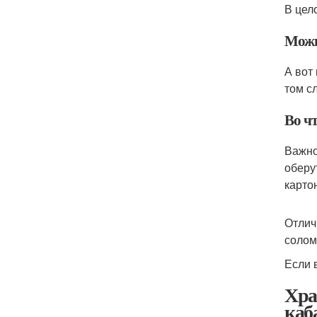
В цел
Можн
А вот
том с
Во ч
Важно
оберу
карто
Отлич
солом
Если 
Хра
каб