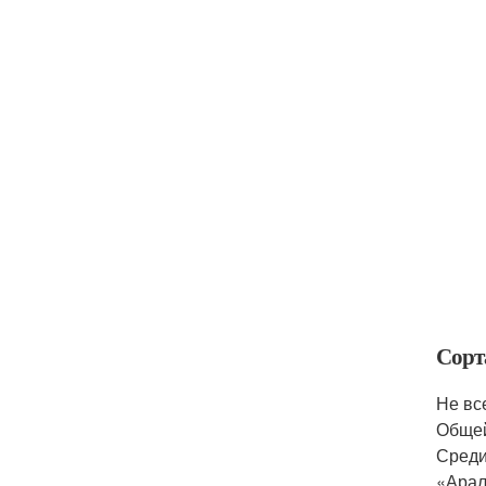
Сорт
Не вс
Общей
Среди
«Арал