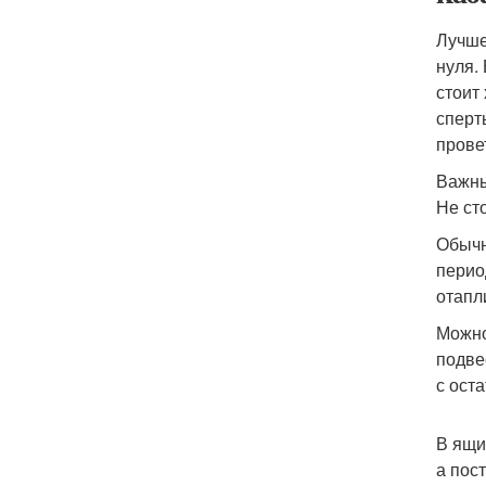
Лучше
нуля.
стоит
сперт
прове
Важны
Не ст
Обычн
перио
отапл
Можно
подве
с ост
В ящи
а пос