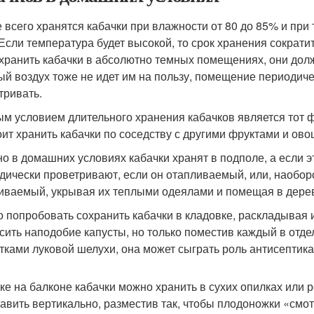
 всего хранятся кабачки при влажности от 80 до 85% и при 
 Если температура будет высокой, то срок хранения сократи
 хранить кабачки в абсолютно темных помещениях, они долж
ый воздух тоже не идет им на пользу, помещение периодичес
тривать.
м условием длительного хранения кабачков является тот фа
оит хранить кабачки по соседству с другими фруктами и ово
о в домашних условиях кабачки хранят в подполе, а если эт
дически проветривают, если он отапливаемый, или, наоборо
иваемый, укрывая их теплыми одеялами и помещая в дере
 попробовать сохранить кабачки в кладовке, раскладывая 
сить наподобие капусты, но только поместив каждый в отде
атками луковой шелухи, она может сыграть роль антисептика
ке на балконе кабачки можно хранить в сухих опилках или р
тавить вертикально, разместив так, чтобы плодоножки «смо