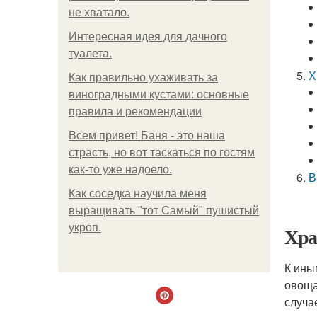
не хватало.
Интересная идея для дачного
туалета.
Х
Как правильно ухаживать за
виноградными кустами: основные
правила и рекомендации
Всем привет! Баня - это наша
страсть, но вот таскаться по гостям
как-то уже надоело.
В
Как соседка научила меня
выращивать "тот Самый" пушистый
укроп.
Хра
К ины
овоща
случа