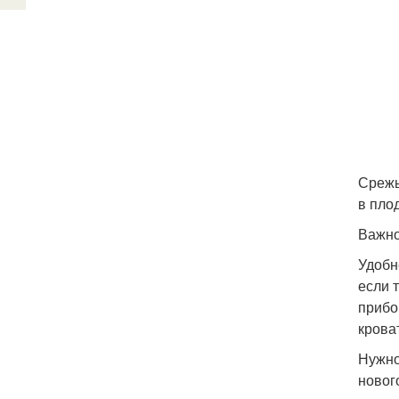
Срежь
в пло
Важно
Удобн
если 
прибо
крова
Нужно
новог