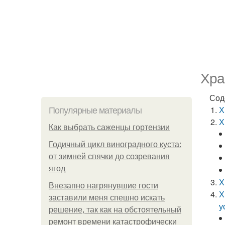
Хра
Сод
Х
Популярные материалы
Х
Как выбрать саженцы гортензии
Годичный цикл виноградного куста:
от зимней спячки до созревания
ягод
Х
Внезапно нагрянувшие гости
Х
заставили меня спешно искать
у
решение, так как на обстоятельный
ремонт времени катастрофически