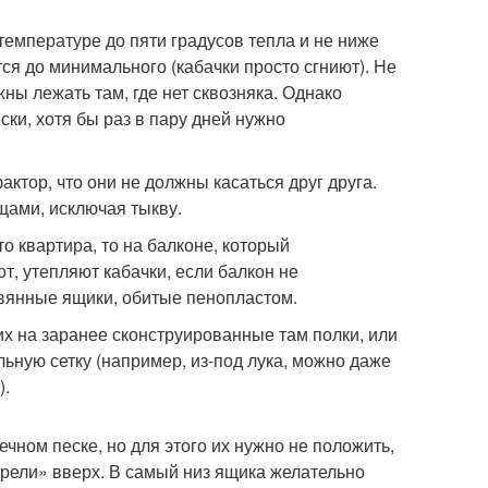
температуре до пяти градусов тепла и не ниже
тся до минимального (кабачки просто сгниют). Не
ны лежать там, где нет сквозняка. Однако
ки, хотя бы раз в пару дней нужно
ктор, что они не должны касаться друг друга.
щами, исключая тыкву.
о квартира, то на балконе, который
т, утепляют кабачки, если балкон не
вянные ящики, обитые пенопластом.
их на заранее сконструированные там полки, или
льную сетку (например, из-под лука, можно даже
).
ечном песке, но для этого их нужно не положить,
трели» вверх. В самый низ ящика желательно