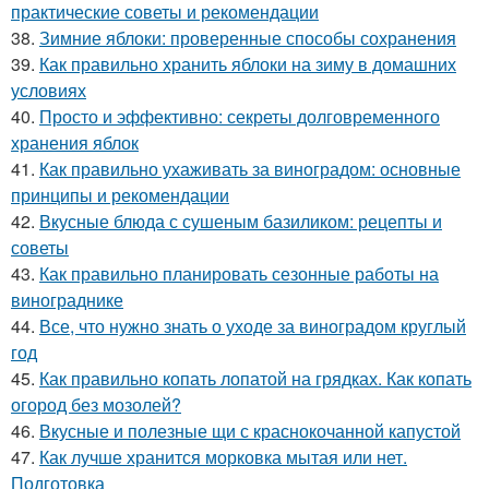
практические советы и рекомендации
38.
Зимние яблоки: проверенные способы сохранения
39.
Как правильно хранить яблоки на зиму в домашних
условиях
40.
Просто и эффективно: секреты долговременного
хранения яблок
41.
Как правильно ухаживать за виноградом: основные
принципы и рекомендации
42.
Вкусные блюда с сушеным базиликом: рецепты и
советы
43.
Как правильно планировать сезонные работы на
винограднике
44.
Все, что нужно знать о уходе за виноградом круглый
год
45.
Как правильно копать лопатой на грядках. Как копать
огород без мозолей?
46.
Вкусные и полезные щи с краснокочанной капустой
47.
Как лучше хранится морковка мытая или нет.
Подготовка