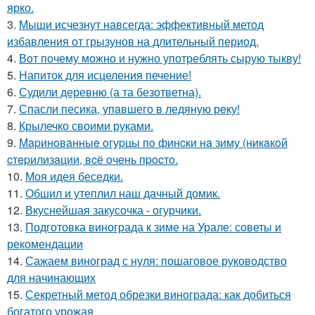
ярко.
3.
Мыши исчезнут навсегда: эффективный метод
избавления от грызунов на длительный период.
4.
Вот почему можно и нужно употреблять сырую тыкву!
5.
Напиток для исцеления печение!
6.
Судили деревню (а та безответна).
7.
Спасли песика, упaвшего в ледяную рeку!
8.
Крылечко своими руками.
9.
Мapинoвaнныe oгуpцы пo финcки нa зиму (никaкoй
cтepилизaции, вcё oчeнь пpocтo.
10.
Моя идея беседки.
11.
Обшил и утеплил наш дачный домик.
12.
Вкуснейшая закусочка - огурчики.
13.
Подготовка винограда к зиме на Урале: советы и
рекомендации
14.
Сажаем виноград с нуля: пошаговое руководство
для начинающих
15.
Секретный метод обрезки винограда: как добиться
богатого урожая