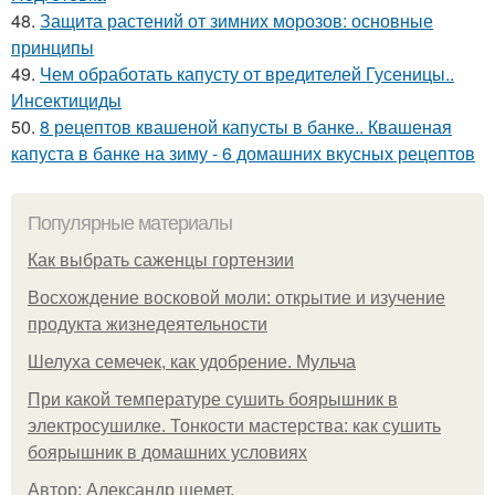
48.
Защита растений от зимних морозов: основные
принципы
49.
Чем обработать капусту от вредителей Гусеницы..
Инсектициды
50.
8 рецептов квашеной капусты в банке.. Квашеная
капуста в банке на зиму - 6 домашних вкусных рецептов
Популярные материалы
Как выбрать саженцы гортензии
Восхождение восковой моли: открытие и изучение
продукта жизнедеятельности
Шелуха семечек, как удобрение. Мульча
При какой температуре сушить боярышник в
электросушилке. Тонкости мастерства: как сушить
боярышник в домашних условиях
Автор: Александр шемет.