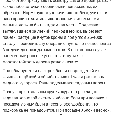
После этого приступают к осмотру самого деревца. Если
какие-либо веточки к осени были повреждены, их
обрезают. Нормируют и укорачивают побеги, учитывая
одно правило: чем меньше корневая система, тем
меньше должна быть надземная часть. Подрезают
вытянувшиеся за летний период веточки, вырезают
побеги, растущие внутрь кроны и под углом 25-40
0
к
стволу. Проводить эту операцию нужно не позже, чем за
3 недели до прихода заморозков. В противном случае
нанесенные раны не успеют затянуться, и
морозостойкость дерева резко снизится.
При обнаружении на коре яблони повреждений их
зачищают щёткой и обрабатывают 1%-ым раствором
медного купороса. Раны заделывают садовым варом.
Почву в приствольном круге аккуратно рыхлят, не
задевая корневой системы яблони.Если при посадке в
посадочную яму были внесены все удобрения, то
подкормка не понадобится. При посадке яблони весной,