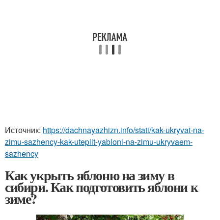
Источник:
https://dachnayazhizn.info/stati/kak-ukryvat-na-
zimu-sazhency-kak-uteplit-yabloni-na-zimu-ukryvaem-
sazhency
Как укрыть яблоню на зиму в
сибири. Как подготовить яблони к
зиме?