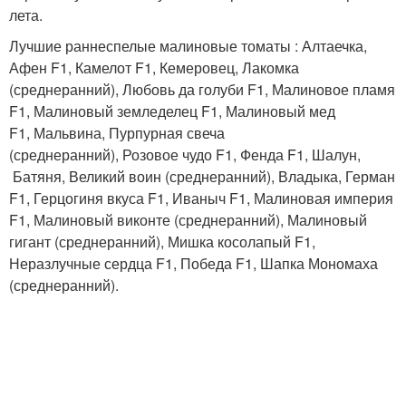
лета.
Лучшие раннеспелые малиновые томаты : Алтаечка,
Афен F1, Камелот F1, Кемеровец, Лакомка
(среднеранний), Любовь да голуби F1, Малиновое пламя
F1, Малиновый земледелец F1, Малиновый мед
F1, Мальвина, Пурпурная свеча
(среднеранний), Розовое чудо F1, Фенда F1, Шалун,
Батяня, Великий воин (среднеранний), Владыка, Герман
F1, Герцогиня вкуса F1, Иваныч F1, Малиновая империя
F1, Малиновый виконте (среднеранний), Малиновый
гигант (среднеранний), Мишка косолапый F1,
Неразлучные сердца F1, Победа F1, Шапка Мономаха
(среднеранний).