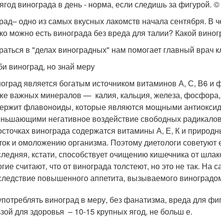
 ягод винограда в день - норма, если следишь за фигурой. © 
рад– одно из самых вкусных лакомств начала сентября. В ч
ко можно есть винограда без вреда для талии? Какой виног
раться в "делах виноградных" нам помогает главный врач 
и виноград, но знай меру
оград является богатым источником витаминов А, С, В6 и 
же важных минералов — калия, кальция, железа, фосфора, 
ержит флавоноиды, которые являются мощными антиоксид
ньшающими негативное воздействие свободных радикалов
осточках винограда содержатся витамины А, Е, К и природ
ток и омоложению организма. Поэтому диетологи советуют ес
ледняя, кстати, способствует очищению кишечника от шлак
гие считают, что от винограда толстеют, но это не так. На 
следствие повышенного аппетита, вызываемого виноградо
употреблять виноград в меру, без фанатизма, вреда для фи
ьзой для здоровья – 10-15 крупных ягод, не больш е.