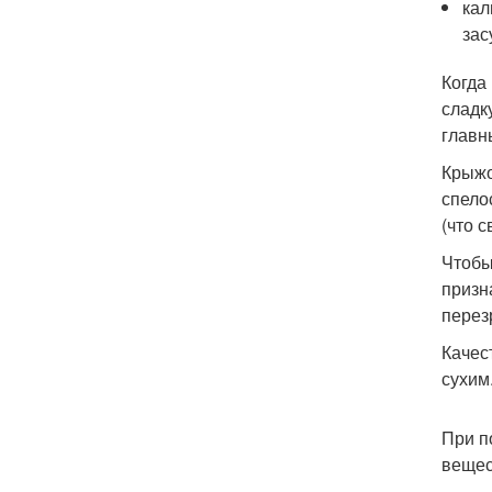
кал
зас
Когда
сладк
главн
Крыжо
спело
(что 
Чтобы
призн
перез
Качес
сухим
При п
вещес