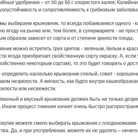
ийные удобрения – от 30 до 50 г хлористого калия; Калийн
ухоустойчивость и сопротивляемость к грибковым заболева
 мы выбираем крыжовник, то всегда побаиваемся одного - к
ую ягоду на рынке или, тем более, в супермаркете - не прост
ым образом зависит от сорта и от степени зрелости плода.
вник можно встретить трех цветов - зеленым, белым и кра
сти ягода приобретает свойственную сорту окраску. А, есл
свойственно некоторым сортам), то это будет говорить о дос
 определить насколько крыжовник спелый, совет - хорошен
аком незрелости. А мягкость, как будто внутри кашеобразна
релости или несвежести.
твенный и вкусный крыжовник должен быть не только дозрев
. Иначе процесс гниения начнет очень быстро распространя
окупке можете смело выбирать крыжовник с плодоножками –
тва. Да, и при употреблении, можете их не удалять – ничего