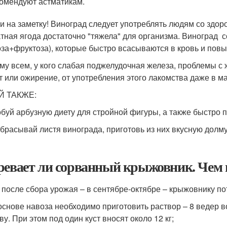
омендуют астматикам.
и на заметку! Виноград следует употреблять людям со здор
тная ягода достаточно "тяжела" для организма. Виноград
оза+фруктоза), которые быстро всасываются в кровь и пов
му всем, у кого слабая поджелудочная железа, проблемы с
т или ожирение, от употребления этого лакомства даже в м
Й ТАКЖЕ:
буй арбузную диету для стройной фигуры, а также быстро п
брасывай листя винограда, приготовь из них вкусную долму
ревает ли сорванный крыжовник. Чем
 после сбора урожая – в сентябре-октябре – крыжовнику по
основе навоза необходимо приготовить раствор – 8 ведер во
ву. При этом под один куст вносят около 12 кг;