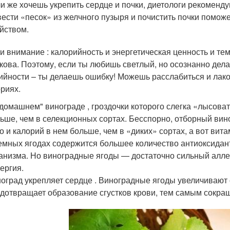
и же хочешь укрепить сердце и почки, диетологи рекоменд
ести «песок» из желчного пузыря и почистить почки помо
йством.
и внимание : калорийность и энергетическая ценность и те
кова. Поэтому, если ты любишь светлый, но осознанно дела
ийности – ты делаешь ошибку! Можешь расслабиться и ла
ориях.
домашнем" винограде , гроздочки которого слегка «лысова
ьше, чем в селекционных сортах. Бесспорно, отборный виног
о и калорий в нем больше, чем в «диких» сортах, а вот ви
емных ягодах содержится большее количество антиоксидан
анизма. Но виноградные ягоды — достаточно сильный алле
ергия.
оград укрепляет сердце . Виноградные ягоды увеличивают 
дотвращает образование сгустков крови, тем самым сокра