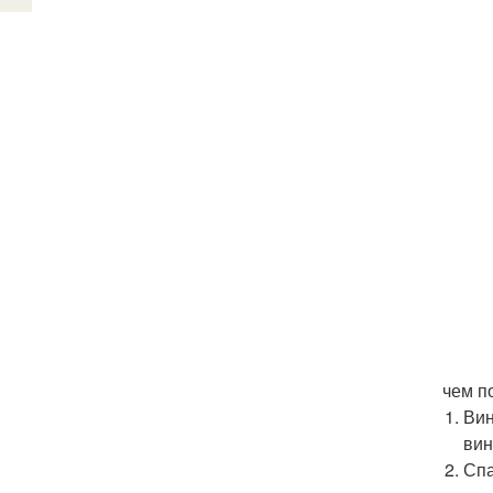
чем п
Вин
вин
Спа