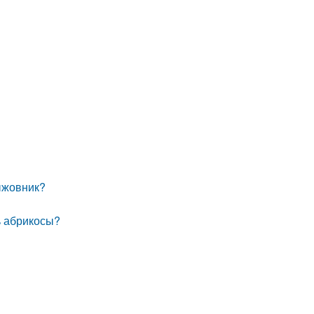
ыжовник?
ь абрикосы?