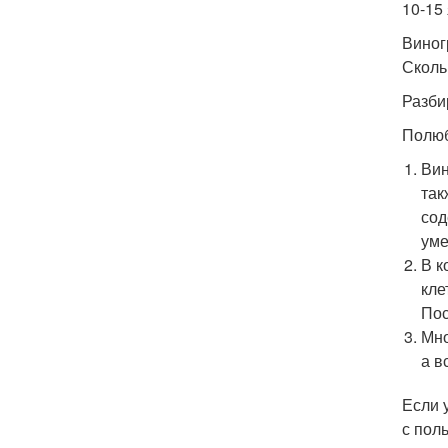
10-15
Виног
Сколь
Разби
Полюб
Вин
так
сод
уме
В к
кле
Пос
Мно
а в
Если 
с пол