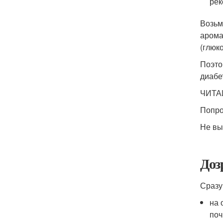
рек
Возьм
арома
(глюк
Поэто
диабе
ЧИТА
Попро
Не вы
Доз
Сразу
на 
поч