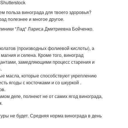
Shutterstock
ем польза винограда для твоего здоровья?
рад полезнее и многое другое.
клиники "Лад" Лариса Дмитриевна Бойченко.
фолатов (производных фолиевой кислоты), а
магния и селена. Кроме того, виноград
антами, замедляющими процесс старения и
.
ные масла, которые способствуют укреплению
ть ягоды с косточками и со шкуркой .
ов.
самом деле, полнеют не от самих ягод винограда,
м.
гуры не будет. Средняя норма винограда в день