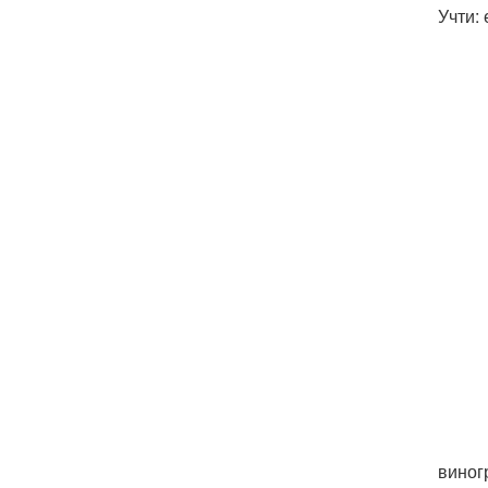
Учти:
виног