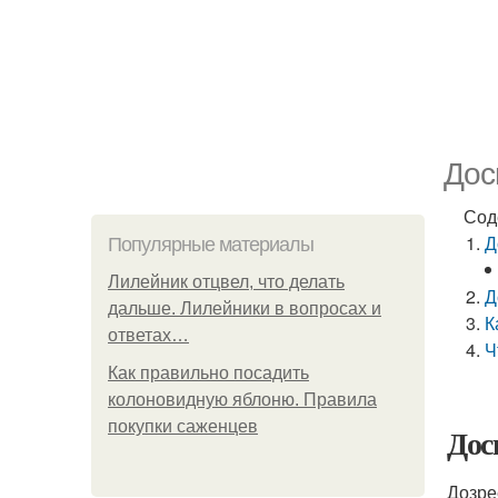
Дос
Сод
Д
Популярные материалы
Лилейник отцвел, что делать
Д
дальше. Лилейники в вопросах и
К
ответах…
Ч
Как правильно посадить
колоновидную яблоню. Правила
покупки саженцев
Дос
Дозре