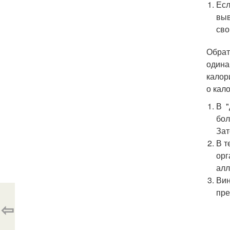
Есл
выв
сво
Обрат
одина
калор
о кал
В "
бол
Зат
В т
орг
алл
Вин
пре
⇦