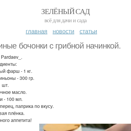
ЗЕЛЁНЫЙ САД
всё для дачи и сада
главная
новости
статьи
иные бочонки с грибной начинкой.
 Pardaev_.
диенты:
ый фарш - 1 кг.
ньоны - 300 гр.
1 шт.
чное масло.
и - 100 мл.
перец, паприка по вкусу.
ая плёнка.
ного аппетита!