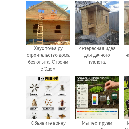
Хаус точка ру
Интересная идея
строительство дома
для дачного
н
без опыта. Строим
туалета.
с Эдом
р
к
Объявите войну
Мы тестируем