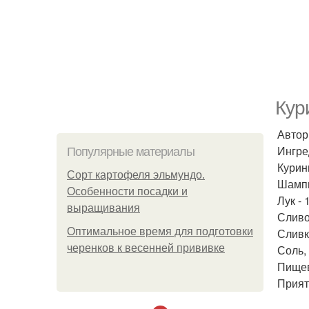
Кур
Автор
Ингре
Популярные материалы
Курин
Сорт картофеля эльмундо.
Шампи
Особенности посадки и
Лук - 
выращивания
Сливо
Оптимальное время для подготовки
Сливк
черенков к весенней прививке
Соль, 
Пищев
Прият