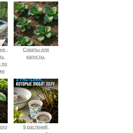
ня -
Советы для
ть,
капусты.
я по
уже
ого
9 растений,