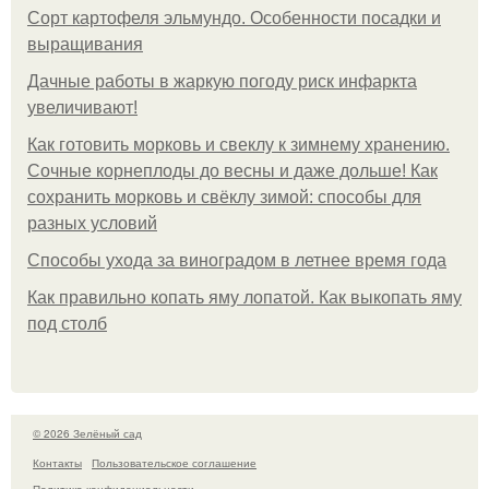
Сорт картофеля эльмундо. Особенности посадки и
выращивания
Дачные работы в жаркую погоду риск инфаркта
увеличивают!
Как готовить морковь и свеклу к зимнему хранению.
Сочные корнеплоды до весны и даже дольше! Как
сохранить морковь и свёклу зимой: способы для
разных условий
Способы ухода за виноградом в летнее время года
Как правильно копать яму лопатой. Как выкопать яму
под столб
© 2026 Зелёный сад
Контакты
Пользовательское соглашение
Политика конфидециальности