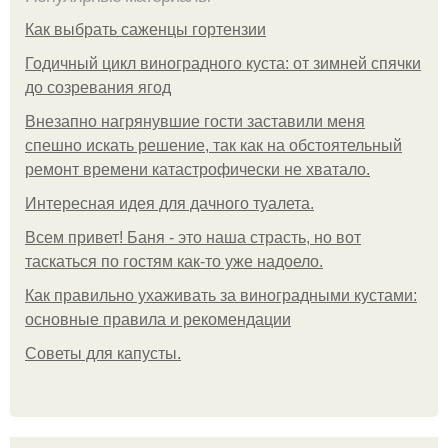
Как выбрать саженцы гортензии
Годичный цикл виноградного куста: от зимней спячки
до созревания ягод
Внезапно нагрянувшие гости заставили меня
спешно искать решение, так как на обстоятельный
ремонт времени катастрофически не хватало.
Интересная идея для дачного туалета.
Всем привет! Баня - это наша страсть, но вот
таскаться по гостям как-то уже надоело.
Как правильно ухаживать за виноградными кустами:
основные правила и рекомендации
Советы для капусты.