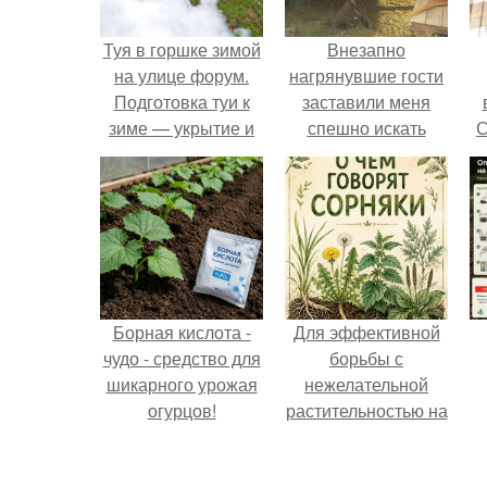
Туя в горшке зимой
Внезапно
на улице форум.
нагрянувшие гости
Подготовка туи к
заставили меня
зиме — укрытие и
спешно искать
С
правильный уход
решение, так как на
обстоятельный
ремонт времени
катастрофически не
хватало.
Борная кислота -
Для эффективной
чудо - средство для
борьбы с
шикарного урожая
нежелательной
огурцов!
растительностью на
вашем
приусадебном