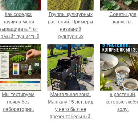
Как соседка
Группы культурных
Советы для
научила меня
растений. Примеры
капусты.
выращивать "тот
названий
амый" пушистый
культурных
укроп.
растений
Мы тестируем
Мангальная зона.
9 растений,
почву без
Мангалу 15 лет, вид
которые любя
лаборатории.
у него был не
золу.
презентабельный.