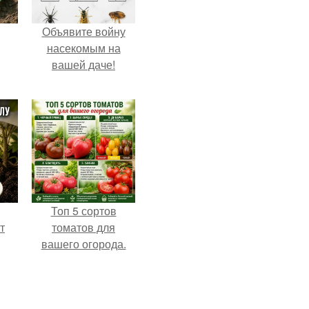
Объявите войну
насекомым на
вашей даче!
Топ 5 сортов
т
томатов для
вашего огорода.