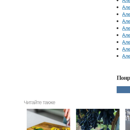
Але
Але
Але
Але
Але
Але
Але
Але
Але
Понр
Читайте также