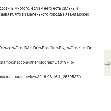
достичь многого, если у него есть сильный
азывает, что из маленького города Рязани можно
3%D0%B8%D1%81%D0%BA%D0%B8%D0%B5,_%D0%90%D0%BB
⇨
championat.com/other/biography/1319745-
ss.ru/other/interview/2018-08-16/1_2562527/) –