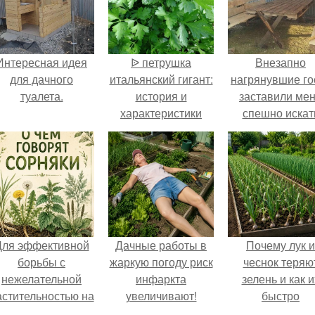
Интересная идея
ᐉ петрушка
Внезапно
для дачного
итальянский гигант:
нагрянувшие го
туалета.
история и
заставили ме
характеристики
спешно искат
решение, так ка
обстоятельны
ремонт време
катастрофическ
хватало.
Для эффективной
Дачные работы в
Почему лук и
борьбы с
жаркую погоду риск
чеснок теряю
нежелательной
инфаркта
зелень и как и
астительностью на
увеличивают!
быстро
вашем
реанимироват