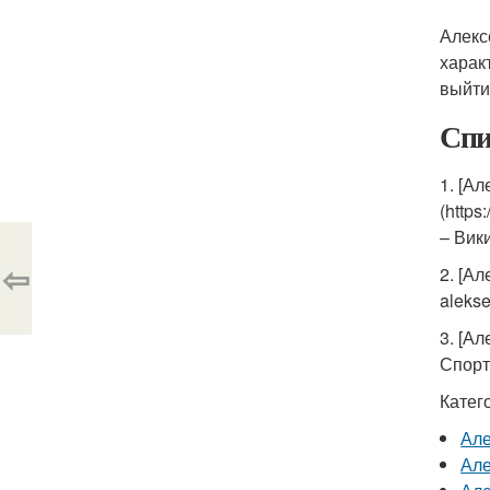
Алекс
харак
выйти
Спи
1. [Ал
(htt
– Вик
⇦
2. [А
alekse
3. [Ал
Спорт
Катег
Але
Але