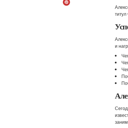
Алекс
титул
Усп
Алекс
и нагр
Че
Че
Че
По
По
Але
Сегод
извес
заним