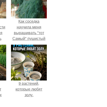
Как соседка
сти
научила меня
ня
выращивать "тот
ь
Самый" пушистый
к на
укроп.
й
ни
и не
9 растений,
т
которые любят
х
золу.
ь.