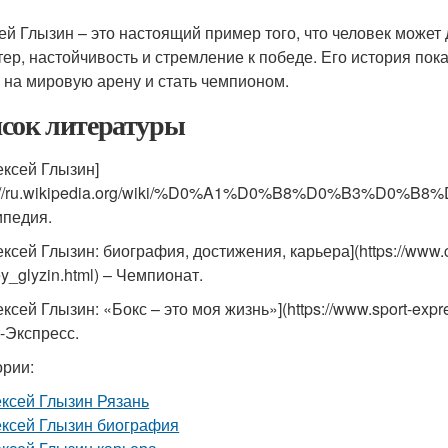
ей Глызин – это настоящий пример того, что человек может 
тер, настойчивость и стремление к победе. Его история пок
 на мировую арену и стать чемпионом.
сок литературы
ексей Глызин]
ps://ru.wikipedia.org/wiki/%D0%A1%D0%B8%D0%B
ипедия.
лексей Глызин: биография, достижения, карьера](https://www.
y_glyzin.html) – Чемпионат.
ексей Глызин: «Бокс – это моя жизнь»](https://www.sport-expre
-Экспресс.
ории:
ксей Глызин Рязань
ксей Глызин биография