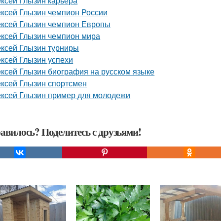
ксей Глызин карьера
ксей Глызин чемпион России
ксей Глызин чемпион Европы
ксей Глызин чемпион мира
ксей Глызин турниры
ксей Глызин успехи
ксей Глызин биография на русском языке
ксей Глызин спортсмен
ксей Глызин пример для молодежи
авилось? Поделитесь с друзьями!