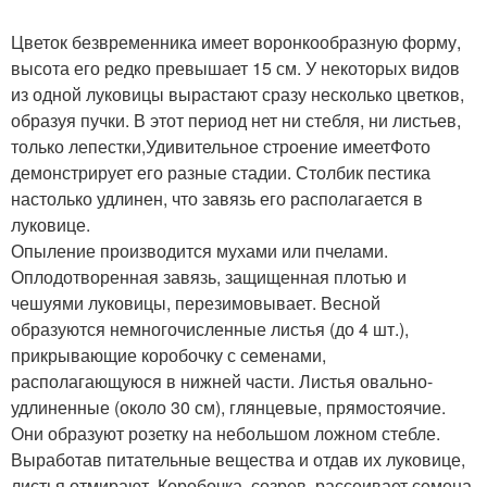
Цветок безвременника имеет воронкообразную форму,
высота его редко превышает 15 см. У некоторых видов
из одной луковицы вырастают сразу несколько цветков,
образуя пучки. В этот период нет ни стебля, ни листьев,
только лепестки,Удивительное строение имеетФото
демонстрирует его разные стадии. Столбик пестика
настолько удлинен, что завязь его располагается в
луковице.
Опыление производится мухами или пчелами.
Оплодотворенная завязь, защищенная плотью и
чешуями луковицы, перезимовывает. Весной
образуются немногочисленные листья (до 4 шт.),
прикрывающие коробочку с семенами,
располагающуюся в нижней части. Листья овально-
удлиненные (около 30 см), глянцевые, прямостоячие.
Они образуют розетку на небольшом ложном стебле.
Выработав питательные вещества и отдав их луковице,
листья отмирают. Коробочка, созрев, рассеивает семена.