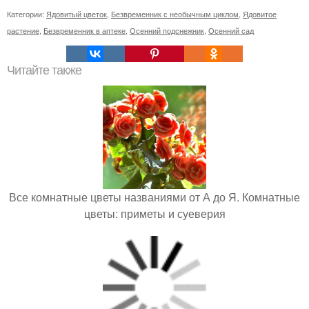
Категории:
Ядовитый цветок
,
Безвременник с необычным циклом
,
Ядовитое
растение
,
Безвременник в аптеке
,
Осенний подснежник
,
Осенний сад
Читайте также
Все комнатные цветы названиями от А до Я. Комнатные
цветы: приметы и суеверия