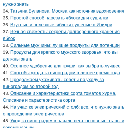
нужно знать
34.
Татьяна Буланова: Москва как источник вдохновения
35.
Простой способ нарезать яблоки для сушилки
36.
Вкусные и полезные: яблоки сушеные в Изидри
37.
Вечная свежесть: секреты долгосрочного хранения
яблок
38.
Сильные мужчины: лучшие продукты для потенции
39.
Продукты для крепкого мужского здоровья: что вы
должны знать
40.
Осеннее удобрение для груши: как выбрать лучшее
41.
Способы ухода за виноградом в летнее время года
42.
Продолжаем ухаживать: советы по уходу за
виноградом во второй год
43.
Описание и характеристики сорта томатов хурма.
Описание и характеристика сорта
44.
На участке электрический столб: все, что нужно знать
о проведении электричества
45.
Уход за виноградом в начале лета: основные этапы и
рекомендации