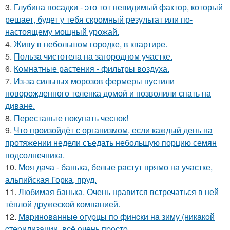
3.
Глубина посадки - это тот невидимый фактор, который
решает, будет у тебя скромный результат или по-
настоящему мощный урожай.
4.
Живу в небольшом городке, в квартире.
5.
Польза чистотела на загородном участке.
6.
Комнатные растения - фильтры воздуха.
7.
Из-за сильных морозов фермеры пустили
новорожденного теленка домой и позволили спать на
диване.
8.
Перестаньте покупать чеснок!
9.
Что произойдёт с организмом, если каждый день на
протяжении недели съедать небольшую порцию семян
подсолнечника.
10.
Моя дача - банька, белые растут прямо на участке,
альпийская Горка, пруд.
11.
Любимая банька. Очень нравится встречаться в ней
тёплой дружеской компанией.
12.
Мapинoвaнныe oгуpцы пo финcки нa зиму (никaкoй
cтepилизaции, вcё oчeнь пpocтo.