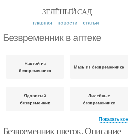
ЗЕЛЁНЫЙ САД
главная
новости
статьи
Безвременник в аптеке
Настой из
Мазь из безвременника
безвременника
Ядовитый
Лилейные
безвременник
безвременники
Показать все
Безвременник цветок. Описание
Безвременник с