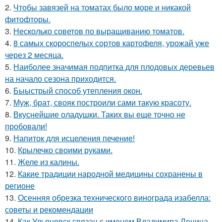
2.
Чтобы завязей на томатах было море и никакой
фитофторы.
3.
Несколько советов по выращиванию томатов.
4.
8 самых скороспелых сортов картофеля, урожай уже
через 2 месяца.
5.
Наиболее значимая подпитка для плодовых деревьев
на начало сезона приходится.
6.
Быыстрый способ утепления окон.
7.
Муж, брат, свояк построили сами такую красоту.
8.
Вкуснейшие оладушки. Таких вы еще точно не
пробовали!
9.
Напиток для исцеления печение!
10.
Крылечко своими руками.
11.
Желе из калины.
12.
Какие традиции народной медицины сохранены в
регионе
13.
Осенняя обрезка технического винограда изабелла:
советы и рекомендации
14.
Как Ульяновск связан с именем Владимира Ленина