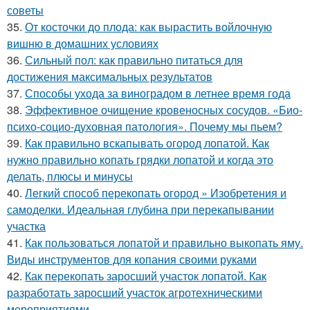
советы
35.
От косточки до плода: как вырастить войлочную
вишню в домашних условиях
36.
Сильный пол: как правильно питаться для
достижения максимальных результатов
37.
Способы ухода за виноградом в летнее время года
38.
Эффективное очищение кровеносных сосудов. «Био-
психо-социо-духовная патология». Почему мы пьем?
39.
Как правильно вскапывать огород лопатой. Как
нужно правильно копать грядки лопатой и когда это
делать, плюсы и минусы
40.
Легкий способ перекопать огород » Изобретения и
самоделки. Идеальная глубина при перекапывании
участка
41.
Как пользоваться лопатой и правильно выкопать яму.
Виды инструментов для копания своими руками
42.
Как перекопать заросший участок лопатой. Как
разработать заросший участок агротехническими
мероприятиями