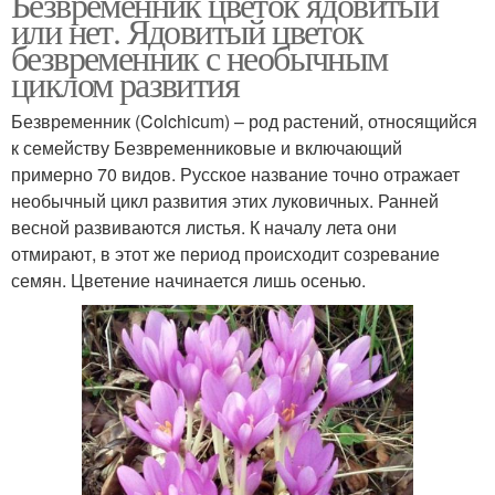
Безвременник цветок ядовитый
или нет. Ядовитый цветок
безвременник с необычным
циклом развития
Безвременник (Colchicum) – род растений, относящийся
к семейству Безвременниковые и включающий
примерно 70 видов. Русское название точно отражает
необычный цикл развития этих луковичных. Ранней
весной развиваются листья. К началу лета они
отмирают, в этот же период происходит созревание
семян. Цветение начинается лишь осенью.