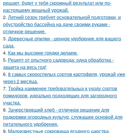
решает, будет у тебя скромный результат или по-
настоящему мощный урожай.
2.
Летний сезон требует основательной подготовки, и
обустройство бассейна на даче своими руками -
отличное решение.
3.
Древесные опилки - ценное удобрение для вашего
сада.
4.
Как мы высокие грядки делаем.
5.
Рецепт от опытного садовода: одна обработка -
защита на весь год!
6.
8 самых скороспелых сортов картофеля, урожай уже
через 2 месяца.
7.
Тройка наименее требовательных к уходу сортов
помидоров, идеально подходящих для загородного
участка.
8.
Зачерствевший хлеб - отличное решение для
подкормки огородных культур, служащее основой для
питательного удобрения.
9.
Малоизвестные сокровища ягодного царства.