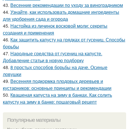
43.
Весенние рекомендации по уходу за виноградником
44.
Узнайте, как использовать домашние ингредиенты
для удобрения сада и огорода
45.
Настойка из личинок восковой моли: секреты
создания и применения
46.
Как защитить капусту на грядках от гусениц. Способы
борьбы
47.
Народные средства от гусениц на капусте.
Добавление статьи в новую подборку
48.
8 простых способов борьбы на даче. Осиные
ловушки
49.
Весенняя подкормка плодовых деревьев и
кустарников: основные принципы и рекомендации
50.
Квашеная капуста на зиму в банках. Как солить
капусту на зиму в банке: пошаговый рецепт
Популярные материалы