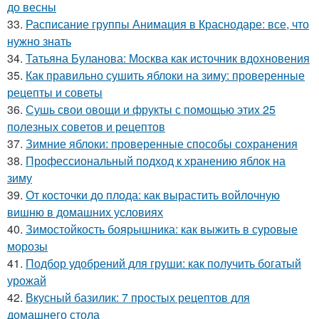
до весны
33.
Расписание группы Анимация в Краснодаре: все, что
нужно знать
34.
Татьяна Буланова: Москва как источник вдохновения
35.
Как правильно сушить яблоки на зиму: проверенные
рецепты и советы
36.
Сушь свои овощи и фрукты с помощью этих 25
полезных советов и рецептов
37.
Зимние яблоки: проверенные способы сохранения
38.
Профессиональный подход к хранению яблок на
зиму
39.
От косточки до плода: как вырастить войлочную
вишню в домашних условиях
40.
Зимостойкость боярышника: как выжить в суровые
морозы
41.
Подбор удобрений для груши: как получить богатый
урожай
42.
Вкусный базилик: 7 простых рецептов для
домашнего стола