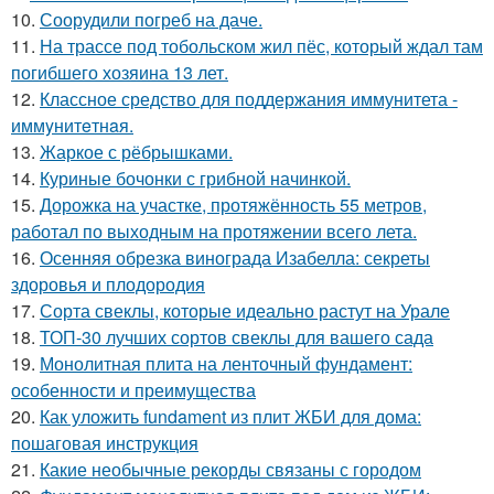
10.
Соорудили погреб на даче.
11.
На трассе под тобольском жил пёс, который ждал там
погибшего хозяина 13 лет.
12.
Классное средство для поддержания иммунитета -
иммyнитeтнaя.
13.
Жаркое с рёбрышками.
14.
Куриные бочонки с грибной начинкой.
15.
Дорожка на участке, протяжённость 55 метров,
работал по выходным на протяжении всего лета.
16.
Осенняя обрезка винограда Изабелла: секреты
здоровья и плодородия
17.
Сорта свеклы, которые идеально растут на Урале
18.
ТОП-30 лучших сортов свеклы для вашего сада
19.
Монолитная плита на ленточный фундамент:
особенности и преимущества
20.
Как уложить fundament из плит ЖБИ для дома:
пошаговая инструкция
21.
Какие необычные рекорды связаны с городом