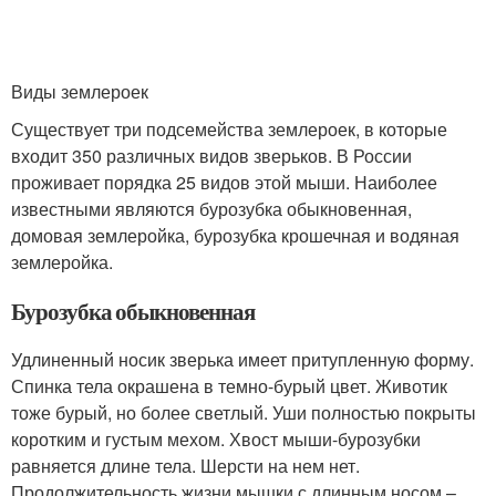
Виды землероек
Существует три подсемейства землероек, в которые
входит 350 различных видов зверьков. В России
проживает порядка 25 видов этой мыши. Наиболее
известными являются бурозубка обыкновенная,
домовая землеройка, бурозубка крошечная и водяная
землеройка.
Бурозубка обыкновенная
Удлиненный носик зверька имеет притупленную форму.
Спинка тела окрашена в темно-бурый цвет. Животик
тоже бурый, но более светлый. Уши полностью покрыты
коротким и густым мехом. Хвост мыши-бурозубки
равняется длине тела. Шерсти на нем нет.
Продолжительность жизни мышки с длинным носом –