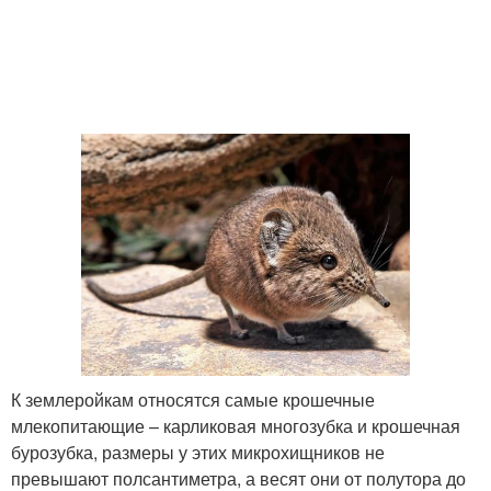
К землеройкам относятся самые крошечные
млекопитающие – карликовая многозубка и крошечная
бурозубка, размеры у этих микрохищников не
превышают полсантиметра, а весят они от полутора до