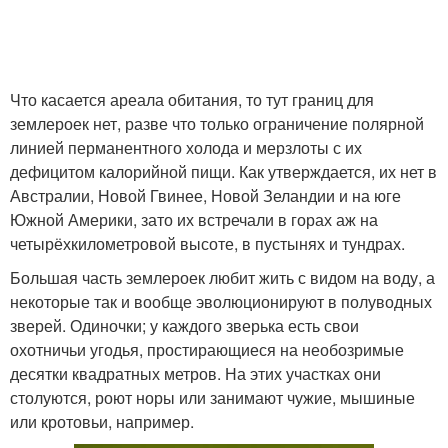
Что касается ареала обитания, то тут границ для
землероек нет, разве что только ограничение полярной
линией перманентного холода и мерзлоты с их
дефицитом калорийной пищи. Как утверждается, их нет в
Австралии, Новой Гвинее, Новой Зеландии и на юге
Южной Америки, зато их встречали в горах аж на
четырёхкилометровой высоте, в пустынях и тундрах.
Большая часть землероек любит жить с видом на воду, а
некоторые так и вообще эволюционируют в полуводных
зверей. Одиночки; у каждого зверька есть свои
охотничьи угодья, простирающиеся на необозримые
десятки квадратных метров. На этих участках они
столуются, роют норы или занимают чужие, мышиные
или кротовьи, например.