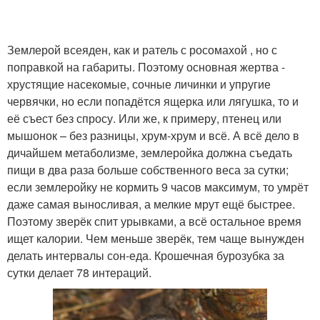
Землерой всеяден, как и ратель с росомахой , но с
поправкой на габариты. Поэтому основная жертва -
хрустящие насекомые, сочные личинки и упругие
червячки, но если попадётся ящерка или лягушка, то и
её съест без спросу. Или же, к примеру, птенец или
мышонок – без разницы, хрум-хрум и всё. А всё дело в
дичайшем метаболизме, землеройка должна съедать
пищи в два раза больше собственного веса за сутки;
если землеройку не кормить 9 часов максимум, то умрёт
даже самая выносливая, а мелкие мрут ещё быстрее.
Поэтому зверёк спит урывками, а всё остальное время
ищет калории. Чем меньше зверёк, тем чаще вынужден
делать интервалы сон-еда. Крошечная бурозубка за
сутки делает 78 интераций.