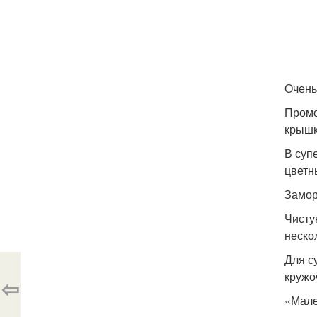
Очень
Промо
крышк
В суп
цветн
Замор
Чисту
неско
Для с
кружо
⇦
«Мале