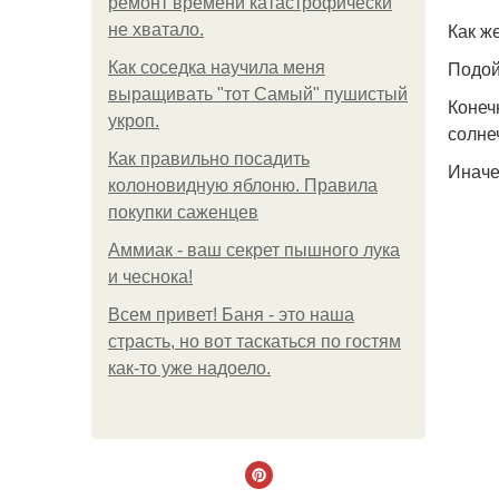
ремонт времени катастрофически
Как ж
не хватало.
Подой
Как соседка научила меня
выращивать "тот Самый" пушистый
Конеч
укроп.
солне
Как правильно посадить
Иначе
колоновидную яблоню. Правила
покупки саженцев
Аммиак - ваш секрет пышного лука
и чеснока!
Всем привет! Баня - это наша
страсть, но вот таскаться по гостям
как-то уже надоело.