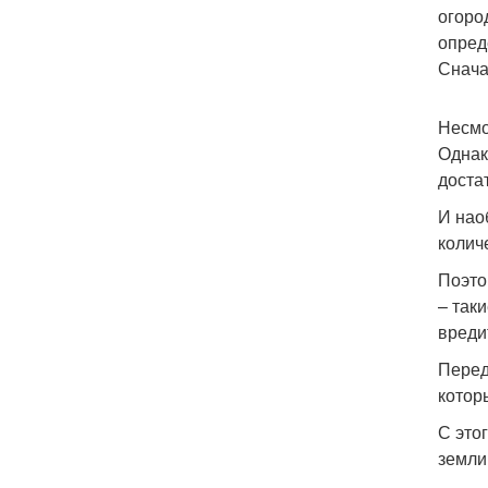
огоро
опред
Снача
Несмо
Однак
доста
И нао
колич
Поэто
– так
вреди
Перед
котор
С это
земли