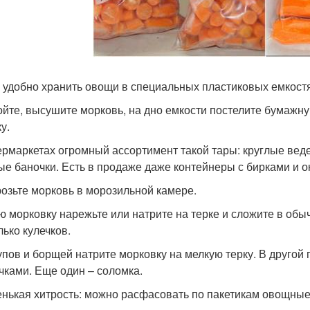
 удобно хранить овощи в специальных пластиковых емкостя
йте, высушите морковь, на дно емкости постелите бумажну
у.
ермаркетах огромный ассортимент такой тары: круглые вед
ые баночки. Есть в продаже даже контейнеры с бирками и 
озьте морковь в морозильной камере.
ю морковку нарежьте или натрите на терке и сложите в обы
лько кулечков.
упов и борщей натрите морковку на мелкую терку. В другой 
чками. Еще один – соломка.
нькая хитрость: можно расфасовать по пакетикам овощные