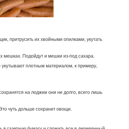
ик, притрусить их хвойными опилками, укутать
х мешках. Подойдут и мешки из-под сахара.
е укутывают плотным материалом, к примеру,
 сохранятся на лоджии они не долго, всего лишь
Это чуть дольше сохранит овощи.
 в газетную бумагу и сложить все в деревянный