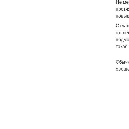
Не ме
протя
повыш
Охлаж
отсле
подмо
такая
Обычн
овоще