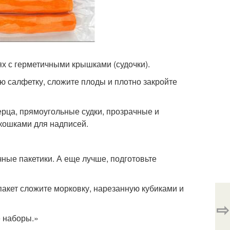
х с герметичными крышками (судочки).
ю салфетку, сложите плоды и плотно закройте
ерца, прямоугольные судки, прозрачные и
окошками для надписей.
чные пакетики. А еще лучше, подготовьте
пакет сложите морковку, нарезанную кубиками и
⇨
 наборы.»