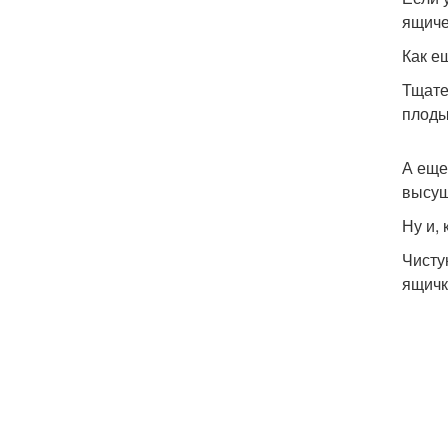
ящиче
Как е
Тщате
плоды
А еще
высуш
Ну и,
Чисту
ящичк