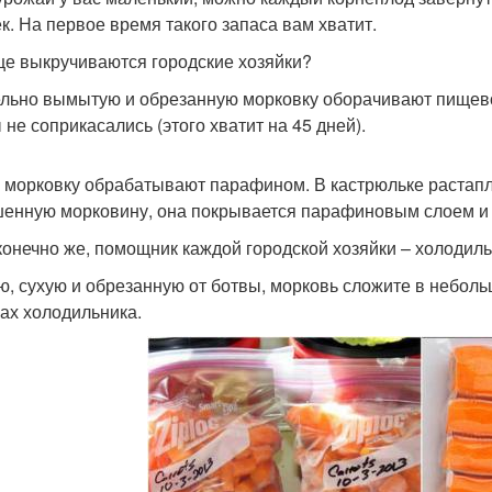
к. На первое время такого запаса вам хватит.
ще выкручиваются городские хозяйки?
льно вымытую и обрезанную морковку оборачивают пищевой
 не соприкасались (этого хватит на 45 дней).
 морковку обрабатывают парафином. В кастрюльке растапл
енную морковину, она покрывается парафиновым слоем и м
 конечно же, помощник каждой городской хозяйки – холодиль
ю, сухую и обрезанную от ботвы, морковь сложите в небол
ах холодильника.