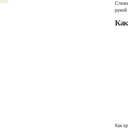
Сложи
рукой
Как
Как х