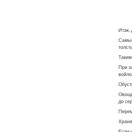
Итак,
Самый
толст
Таким
При з
войло
Обуст
Овощи
до се
Перем
Хране
Если 