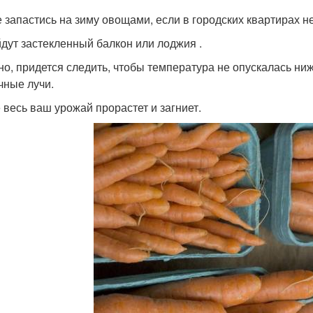
е запастись на зиму овощами, если в городских квартирах не
дут застекленный балкон или лоджия .
но, придется следить, чтобы температура не опускалась ни
чные лучи.
 весь ваш урожай прорастет и загниет.