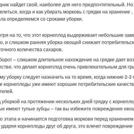
дник найдет свой, наиболее для него предпочтительный. Но 
елиться, когда и как убирать морковь с грядки на хранение
ла определяемся со сроками уборки.
тря на то, что этот корнеплод выдерживает небольшие замо
о, и слишком ранняя уборка овощей снижает потребительск
точного количества сахаров.
борот – слишком длительное нахождение на грядке дает в
естве, что делает корнеплод очень привлекательным для г
му уборку следует назначить на то время, когда нижние 2-3
ие корнеплоды уже имеют хорошие потребительские качеств
телей.
 уборкой на протяжении нескольких дней грядку с корнепло
ые имеют тупые зубцы – так вы избежите повреждения ово
го этапа и начинается подготовка моркови перед хранением 
 ударяя корнеплоды друг об друга, это влечет повреждение