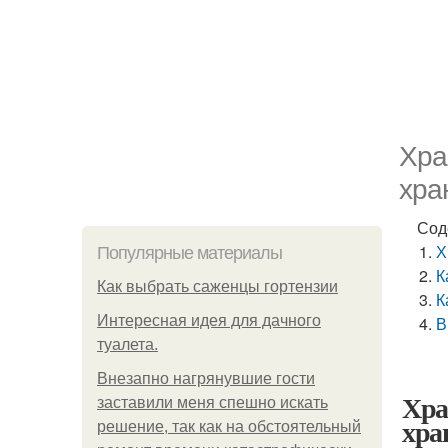
Хра
хра
Сод
Х
Популярные материалы
К
Как выбрать саженцы гортензии
К
Интересная идея для дачного
В
туалета.
Внезапно нагрянувшие гости
Хра
заставили меня спешно искать
хра
решение, так как на обстоятельный