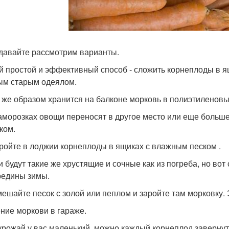
 давайте рассмотрим варианты.
 простой и эффективный способ - сложить корнеплоды в ящ
ым старым одеялом.
 же образом хранится на балконе морковь в полиэтиленовы
аморозках овощи переносят в другое место или еще больш
ком.
ройте в лоджии корнеплоды в ящиках с влажным песком .
 будут такие же хрустящие и сочные как из погреба, но вот
редины зимы.
ешайте песок с золой или пеплом и заройте там морковку. 
ние моркови в гараже.
урожай у вас маленький, можно каждый корнеплод завернуть