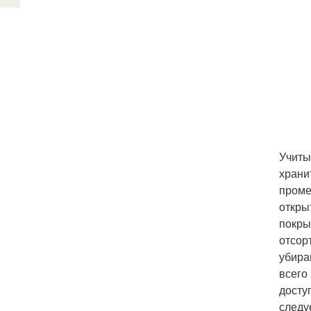
Учиты
храни
проме
откры
покры
отсор
убира
всего
досту
следу