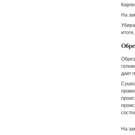
Карле
На за
Убира
итоге
Обре
Обрез
голов
дает 
Сушка
прави
проис
проис
состо
На за