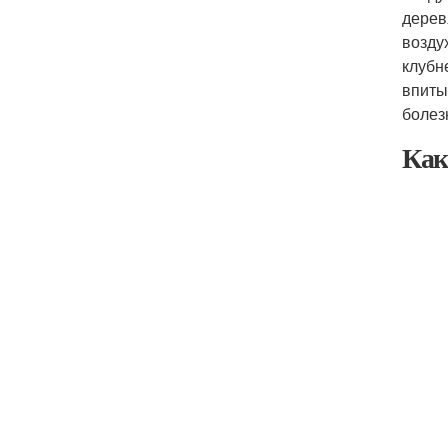
дерев
возду
клубн
впиты
болез
Как