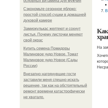
основных витамина для мужчин
Сэкономьте сезонное яблоко:
В
простой способ сушки в домашней
духовой камере
Как
Замиокулькас желтеют и сохнут
хра
листья. Почему листочки меняют
свой окрас
На за
Купить семена Помидоры
Малиновое чудо Новое. Томат
Хочет
Малиновое чудо Новое (Сады
котор
России)
Несра
Внезапно нагрянувшие гости
заставили меня спешно искать
решение, так как на обстоятельный
ремонт времени катастрофически
не хватало.