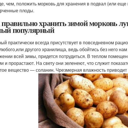
е, чем, положить морковь для хранения в подвал (или еще
рченные плоды.
 правильно хранить зимой морковь лу
ый популярный
орый практически всегда присутствует в повседневном раци
 любого,или другого хранилища, ведь обойтись без него нам
жении всей зимы, придется потрудиться. В теплом помещен
и и прорастают. На свету они зеленеют, что служит показат
тое вещество — соланин. Чрезмерная влажность приводит к