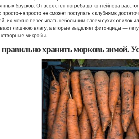
янных брусков. От всех стен погреба до контейнера рассто
х просто-напросто не сможет поступать к клубнямв достато
ей, их можно пересыпать небольшим слоем сухих опилок и
вают лишнюю влагу, а вторые выделяет фитонциды — лету
нетворные микробы.
 правильно хранить морковь зимой. У