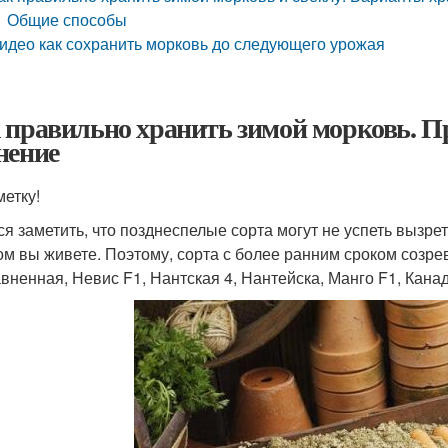
Общие способы
идео как сохранить морковь до следующего урожая
 правильно хранить зимой морковь. П
нение
метку!
ся заметить, что позднеспелые сорта могут не успеть вызрет
ом вы живете. Поэтому, сорта с более ранним сроком созре
вненная, Невис F1, Нантская 4, Нантейска, Манго F1, Канад