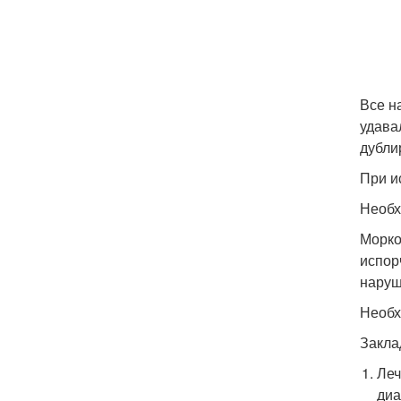
Все н
удава
дубли
При и
Необх
Морко
испор
наруш
Необх
Закла
Леч
диа