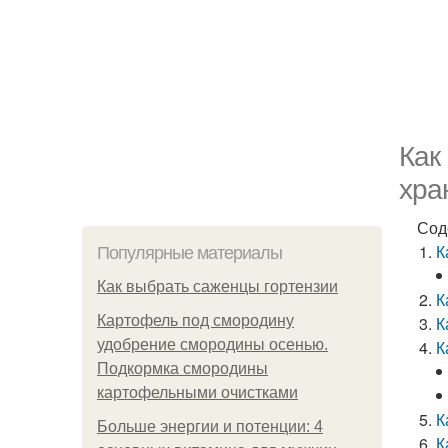
Как
хра
Сод
К
Популярные материалы
Как выбрать саженцы гортензии
К
Картофель под смородину
К
удобрение смородины осенью.
К
Подкормка смородины
картофельными очистками
К
Больше энергии и потенции: 4
К