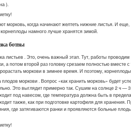
на ).
метку!
ют морковь, когда начинают желтеть нижние листья. И еще,
, корнеплоды намного лучше хранятся зимой.
зка ботвы
ка листьев . Это, очень важный этап. Тут, работы проводим 
ки, а потом второй раз головку срезаем полностью вместе с 
прорастать моркови в зимнее время. И поэтому, корнеплоды
 плодов моркови . Вопрос «как хранить морковь» будет усп
льно. Это выглядит примерно так. Сушим на солнце 2 ч — 3 
ходит под навесом, где температура должна быть в предела
ходит также, как при подготовке картофеля для хранения. П
яния, где затягиваются ранки и проявляются больные плоды
метку!