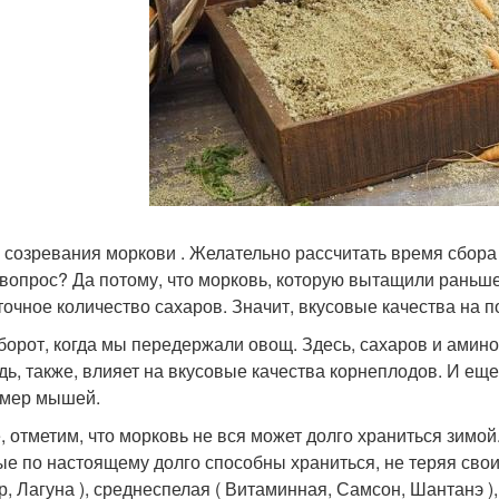
 созревания моркови . Желательно рассчитать время сбора
 вопрос? Да потому, что морковь, которую вытащили раньше
точное количество сахаров. Значит, вкусовые качества на п
борот, когда мы передержали овощ. Здесь, сахаров и амино
дь, также, влияет на вкусовые качества корнеплодов. И еще
мер мышей.
, отметим, что морковь не вся может долго храниться зимо
ые по настоящему долго способны храниться, не теряя свои
р, Лагуна ), среднеспелая ( Витаминная, Самсон, Шантанэ )