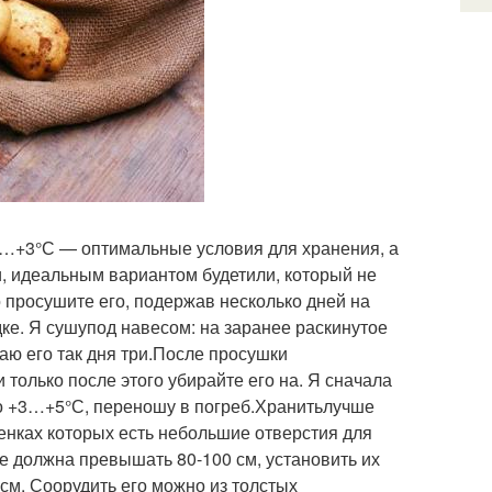
+2…+3°С — оптимальные условия для хранения, а
, идеальным вариантом будетили, который не
 просушите его, подержав несколько дней на
е. Я сушупод навесом: на заранее раскинутое
ю его так дня три.После просушки
только после этого убирайте его на. Я сначала
до +3…+5°С, переношу в погреб.Хранитьлучше
тенках которых есть небольшие отверстия для
не должна превышать 80-100 см, установить их
 см. Соорудить его можно из толстых