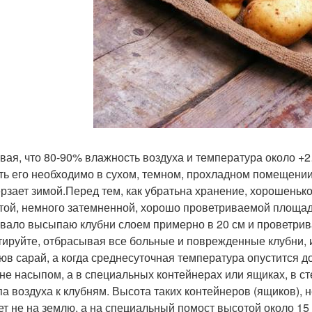
вая, что 80-90% влажность воздуха и температура около 
ть его необходимо в сухом, темном, прохладном помещении
рзает зимой.Перед тем, как убратьна хранение, хорошенько
той, немного затемненной, хорошо проветриваемой площадк
вало высыпаю клубни слоем примерно в 20 см и проветрива
тируйте, отбрасывая все больные и поврежденные клубни, и 
юв сарай, а когда среднесуточная температура опустится 
 не насыпом, а в специальных контейнерах или ящиках, в с
па воздуха к клубням. Высота таких контейнеров (ящиков), 
ет не на землю, а на специальный помост высотой около 15