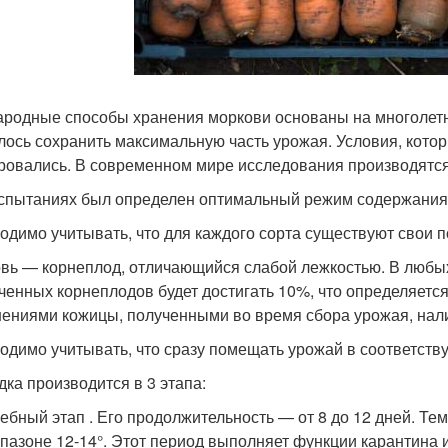
ародные способы хранения моркови основаны на многолетне
лось сохранить максимальную часть урожая. Условия, котор
ровались. В современном мире исследования производятся
спытаниях был определен оптимальный режим содержания
одимо учитывать, что для каждого сорта существуют свои 
вь — корнеплод, отличающийся слабой лежкостью. В любых
ченных корнеплодов будет достигать 10%, что определяетс
ениями кожицы, полученными во время сбора урожая, нали
одимо учитывать, что сразу помещать урожай в соответств
дка производится в 3 этапа:
ебный этап . Его продолжительность — от 8 до 12 дней. Те
пазоне 12-14°. Этот период выполняет функции карантина 