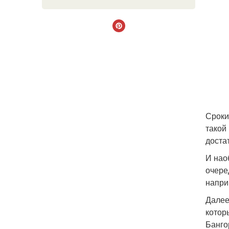
Сроки
такой
доста
И нао
очере
напри
Далее
котор
Банго