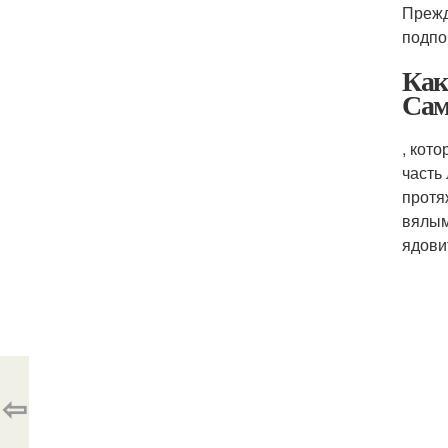
Прежд
подпо
Как
Сам
, кот
часть
протя
вялым
ядови
⇦