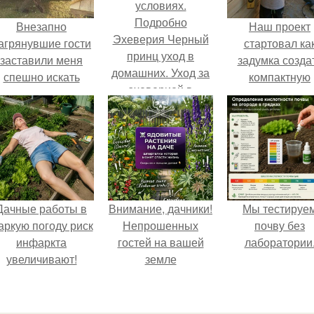
Внезапно
Наш проект
Эхеверия Черный
агрянувшие гости
стартовал ка
принц уход в
заставили меня
задумка созда
домашних. Уход за
спешно искать
компактную
эхеверией в
ешение, так как на
беседку для
домашних
обстоятельный
отдыха.
условиях.
ремонт времени
Подробно
атастрофически не
хватало.
Дачные работы в
Внимание, дачники!
Мы тестируе
аркую погоду риск
Непрошенных
почву без
инфаркта
гостей на вашей
лаборатории
увеличивают!
земле
остерегайтесь!