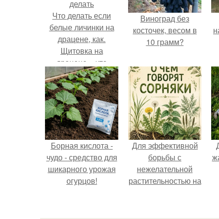
Что делать если
Виноград без
белые личинки на
косточек, весом в
н
драцене, как.
10 грамм?
Щитовка на
драцене – что
р
делать
к
Борная кислота -
Для эффективной
чудо - средство для
борьбы с
ж
шикарного урожая
нежелательной
огурцов!
растительностью на
вашем
приусадебном
участке крайне