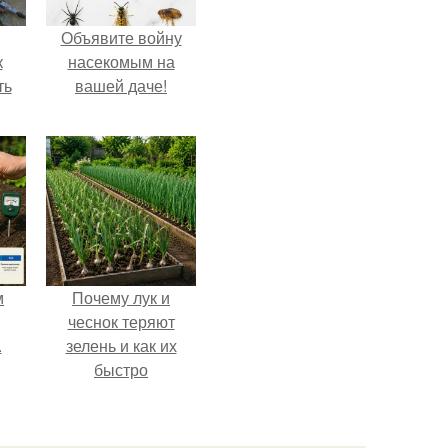
Объявите войну
к
насекомым на
ть
вашей даче!
м
Почему лук и
чеснок теряют
.
зелень и как их
быстро
реанимировать.