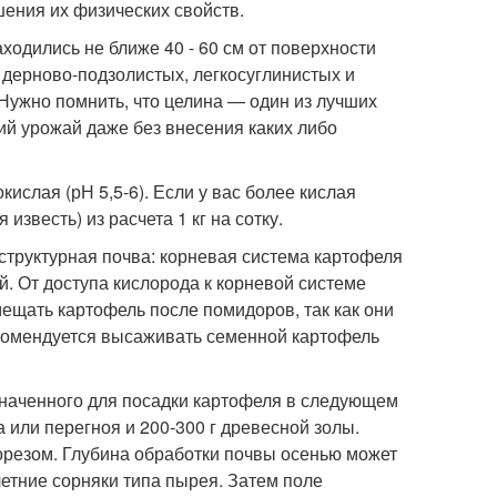
шения их физических свойств.
одились не ближе 40 - 60 см от поверхности
дерново-подзолистых, легкосуглинистых и
Нужно помнить, что целина — один из лучших
й урожай даже без внесения каких либо
лая (рН 5,5-6). Если у вас более кислая
известь) из расчета 1 кг на сотку.
труктурная почва: корневая система картофеля
й. От доступа кислорода к корневой системе
мещать картофель после помидоров, так как они
екомендуется высаживать семенной картофель
наченного для посадки картофеля в следующем
а или перегноя и 200-300 г древесной золы.
орезом. Глубина обработки почвы осенью может
летние сорняки типа пырея. Затем поле