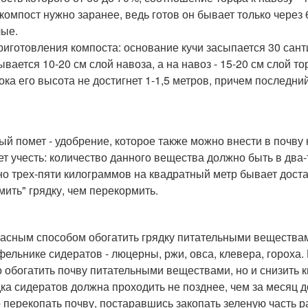
 компост нужно заранее, ведь готов он бывает только через 
лые.
риготовления компоста: основание кучи засыпается 30 сан
ывается 10-20 см слой навоза, а на навоз - 15-20 см слой 
пока его высота не достигнет 1-1,5 метров, причем последн
ый помет - удобрение, которое также можно внести в почву
ет учесть: количество данного вещества должно быть в два-
о трех-пяти килограммов на квадратный метр бывает достат
мить" грядку, чем перекормить.
асным способом обогатить грядку питательными веществам
фельнике сидератов - люцерны, ржи, овса, клевера, гороха.
о обогатить почву питательными веществами, но и снизить ки
ка сидератов должна проходить не позднее, чем за месяц 
 перекопать почву, постаравшись закопать зеленую часть ра