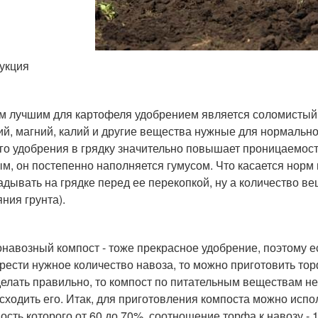
укция
 лучшим для картофеля удобрением является соломистый на
ий, магний, калий и другие вещества нужные для нормальн
го удобрения в грядку значительно повышает проницаемость
м, он постепенно наполняется гумусом. Что касается норм 
адывать на грядке перед ее перекопкой, ну а количество вещ
ния грунта).
навозный компост - тоже прекрасное удобрение, поэтому ес
рести нужное количество навоза, то можно приготовить тор
делать правильно, то компост по питательным веществам не 
сходить его. Итак, для приготовления компоста можно испол
ость которого от 60 до 70%, соотношение торфа к навозу - 1