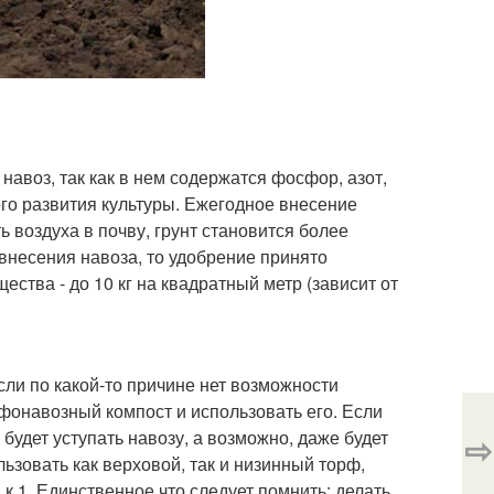
воз, так как в нем содержатся фосфор, азот,
ого развития культуры. Ежегодное внесение
 воздуха в почву, грунт становится более
внесения навоза, то удобрение принято
ества - до 10 кг на квадратный метр (зависит от
ли по какой-то причине нет возможности
фонавозный компост и использовать его. Если
будет уступать навозу, а возможно, даже будет
⇨
ьзовать как верховой, так и низинный торф,
 к 1. Единственное что следует помнить: делать