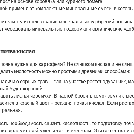
пост на основе коровяка или куриного помета;
ной применяют комплексные минеральные смеси, в которых
лительном использовании минеральных удобрений повышаетс
ет чередовать минеральные подкормки и органические удо
 почва кислая
 почва нужна для картофеля? Не слишком кислая и не слишко
елить кислотность можно простыми древними способами:
наличию сорных трав. Если на участке растет одуванчик, ма
жай будет хороший.
арить листья черемухи. В настой бросить комок земли с ме
асится в красный цвет – реакция почвы кислая. Если раств
тральная.
есть необходимость снизить кислотность, то подготовку поч
ния доломитовой муки, извести или золы. Эти вещества мож