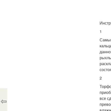
Инстр
1
Самым
кальц
данно
рыхлы
раскл
состоя
2
Торфо
приоб
все с
⇦
прево
влажн