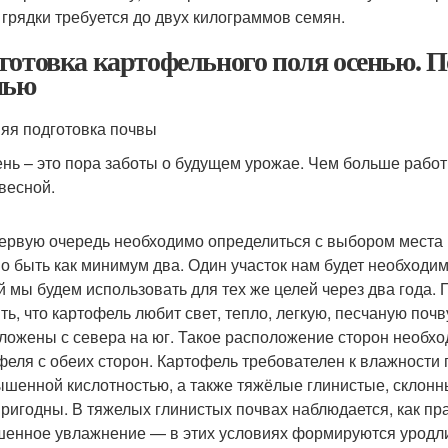
 грядки требуется до двух килограммов семян.
готовка картофельного поля осенью. П
нью
яя подготовка почвы
 – это пора заботы о будущем урожае. Чем больше работ 
 весной.
вую очередь необходимо определиться с выбором места по
о быть как минимум два. Один участок нам будет необходи
й мы будем использовать для тех же целей через два года. 
ть, что картофель любит свет, тепло, легкую, песчаную поч
ложены с севера на юг. Такое расположение сторон необх
феля с обеих сторон. Картофель требователен к влажности
ышенной кислотностью, а также тяжёлые глинистые, склон
ригодны. В тяжелых глинистых почвах наблюдается, как пра
енное увлажнение — в этих условиях формируются уродли