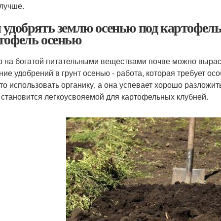
 лучше.
 удобрять землю осенью под картофель
тофель осенью
о на богатой питательными веществами почве можно вырас
ние удобрений в грунт осенью - работа, которая требует осо
то использовать органику, а она успевает хорошо разложить
 становится легкоусвояемой для картофельных клубней.