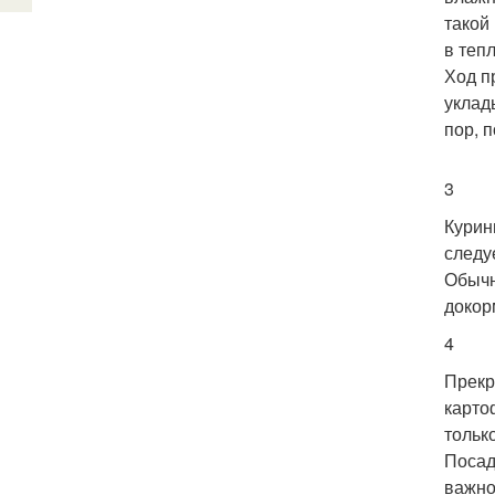
такой
в теп
Ход п
уклад
пор, 
3
Курин
следу
Обычн
докор
4
Прекр
карто
тольк
Посад
важно