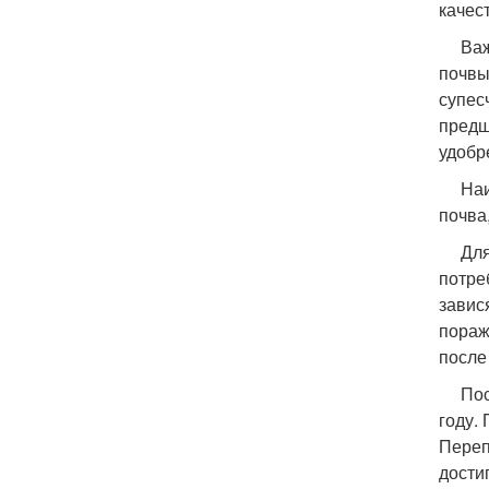
качес
Важно
почвы
супес
предш
удобр
Наибо
почва
Для п
потре
завис
пораж
после
После
году.
Переп
дости