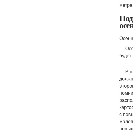
метра
Под
осе
Осенн
Осень
будет
В пер
должн
второ
помни
распо
карто
с пов
малоп
повыш