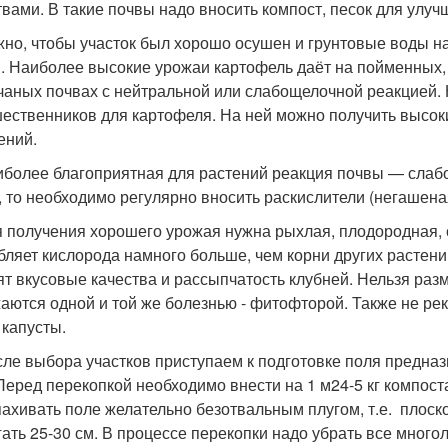
твами. В такие почвы надо вносить компост, песок для улуч
, чтобы участок был хорошо осушен и грунтовые воды нах
. Наиболее высокие урожаи картофель даёт на пойменных, 
чаных почвах с нейтральной или слабощелочной реакцией. 
ественников для картофеля. На ней можно получить высоки
ений.
лее благоприятная для растений реакция почвы — слабокис
, то необходимо регулярно вносить раскислители (негашеная 
олучения хорошего урожая нужна рыхлая, плодородная, с
бляет кислорода намного больше, чем корни других растени
ят вкусовые качества и рассыпчатость клубней. Нельзя раз
аются одной и той же болезнью - фитофторой. Также не р
 капусты.
 выбора участков приступаем к подготовке поля предназ
 Перед перекопкой необходимо внести на 1 м
2
4-5 кг компост
ахивать поле желательно безотвальным плугом, т.е. плоск
гать 25-30 см. В процессе перекопки надо убрать все много