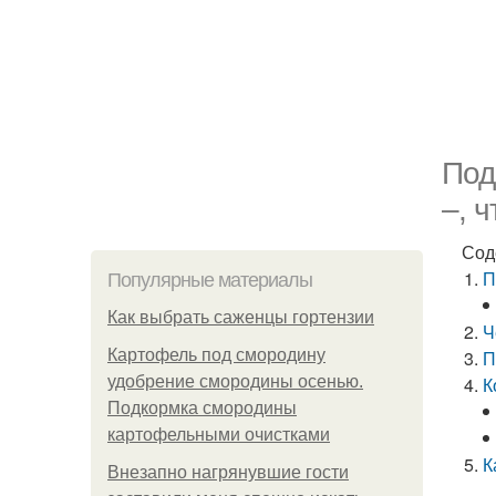
Под
–, 
Сод
П
Популярные материалы
Как выбрать саженцы гортензии
Ч
Картофель под смородину
П
удобрение смородины осенью.
К
Подкормка смородины
картофельными очистками
К
Внезапно нагрянувшие гости