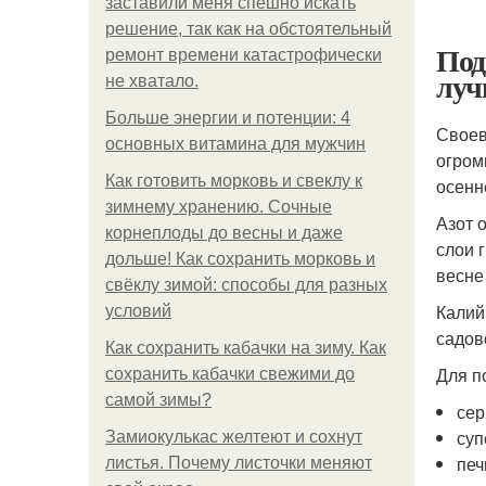
заставили меня спешно искать
решение, так как на обстоятельный
Под
ремонт времени катастрофически
луч
не хватало.
Больше энергии и потенции: 4
Своев
основных витамина для мужчин
огром
Как готовить морковь и свеклу к
осенн
зимнему хранению. Сочные
Азот 
корнеплоды до весны и даже
слои 
дольше! Как сохранить морковь и
весне
свёклу зимой: способы для разных
Калий
условий
садов
Как сохранить кабачки на зиму. Как
Для п
сохранить кабачки свежими до
самой зимы?
сер
суп
Замиокулькас желтеют и сохнут
печ
листья. Почему листочки меняют