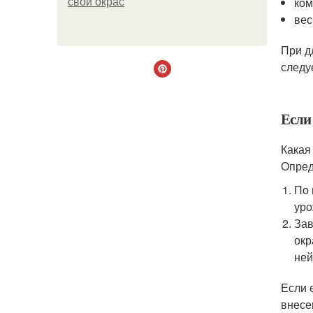
ком
свой окрас
вес
При д
следу
Если
Какая
Опред
По 
уро
Зав
окр
ней
Если 
внесе