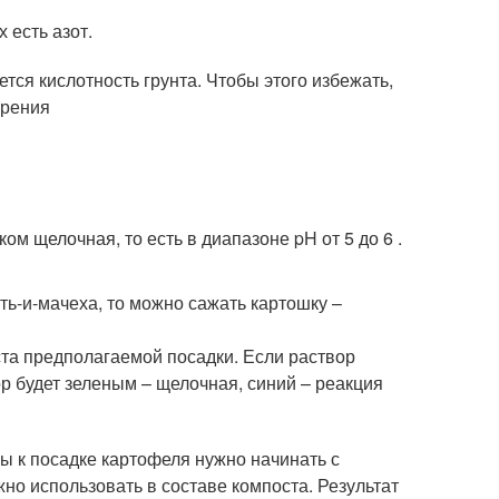
 есть азот.
я кислотность грунта. Чтобы этого избежать,
брения
м щелочная, то есть в диапазоне pH от 5 до 6 .
ть-и-мачеха, то можно сажать картошку –
ста предполагаемой посадки. Если раствор
ор будет зеленым – щелочная, синий – реакция
вы к посадке картофеля нужно начинать с
но использовать в составе компоста. Результат