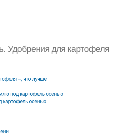
ь. Удобрения для картофеля
тофеля –, что лучше
емлю под картофель осенью
од картофель осенью
сени