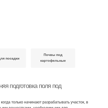
Почвы под
ля посадки
картофельные
посадки
яя подготовка поля под
огда только начинают разрабатывать участок, в
ьными веществами, необходимыми для