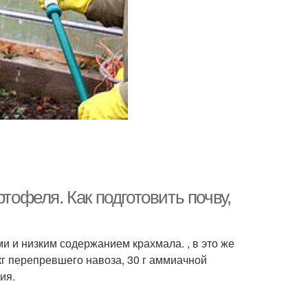
тофеля. Как подготовить почву,
и и низким содержанием крахмала.​ ​, в это же
кг перепревшего навоза, 30 г аммиачной
я.​