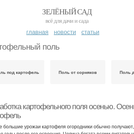
ЗЕЛЁНЫЙ САД
всё для дачи и сада
главная
новости
статьи
тофельный поль
ль под картофель
Поль от сорняков
Поль д
аботка картофельного поля осенью. Осенн
тофель
 большие урожаи картофеля огородники обычно получают, к
е годы после его освоения. Целина богата всеми питател