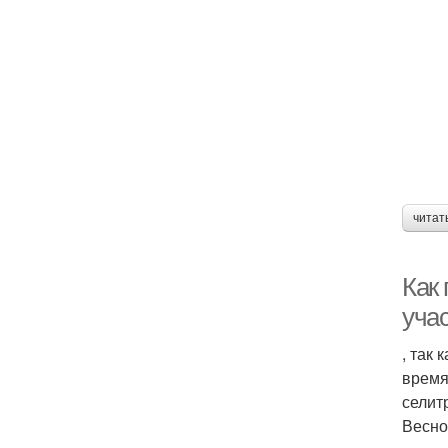
читат
Как 
уча
​, так
время
селит
​Весно