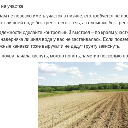
 на участке.
вам не повезло иметь участок в низине, его требуется не п
ет лишней воде быстрее с него стечь, а солнышко быстрень
адежности сделайте контрольный выстрел – по краям участк
 наверняка лишняя вода у вас не застаивалась. Если подз
жные канавки тоже выручат и не дадут грунту закиснуть.
 почва начала киснуть, можно понять, заметив несколько пр