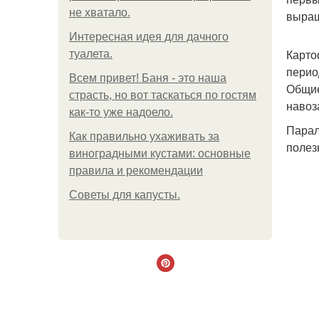
не хватало.
выращ
Интересная идея для дачного
Карто
туалета.
перио
Всем привет! Баня - это наша
Общие
страсть, но вот таскаться по гостям
навоза
как-то уже надоело.
Парал
Как правильно ухаживать за
полез
виноградными кустами: основные
правила и рекомендации
Советы для капусты.