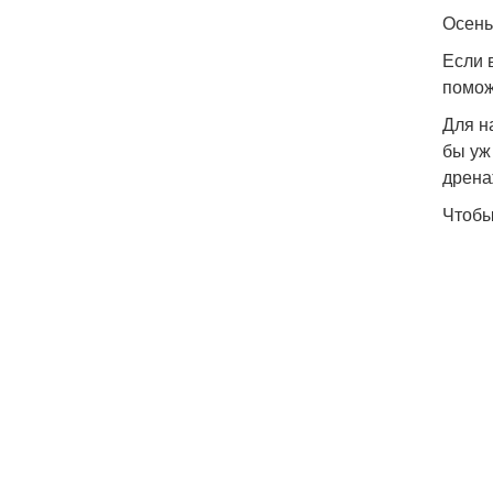
Осень
Если 
помож
Для н
бы уж
дрена
Чтобы