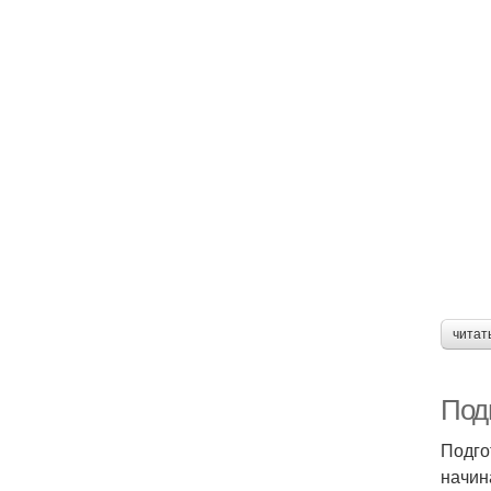
читат
Под
Подго
начин