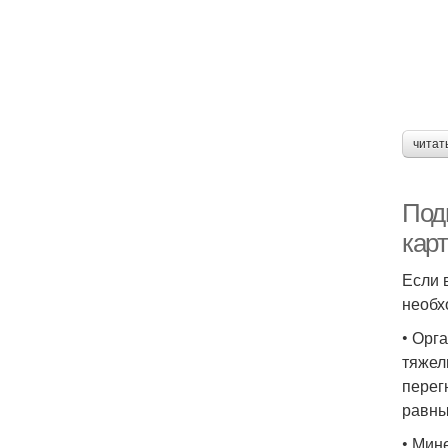
читат
Под
кар
Если 
необх
• Орг
тяжел
перег
равны
• Мин