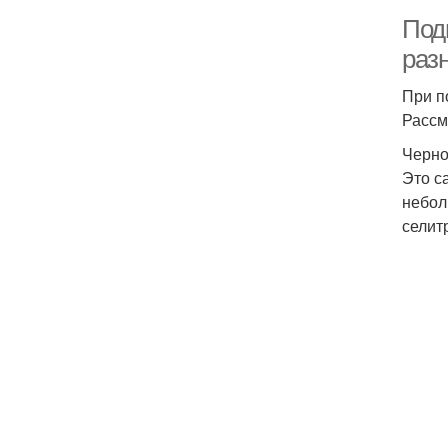
Под
раз
При п
Рассм
Черн
Это с
небол
селит