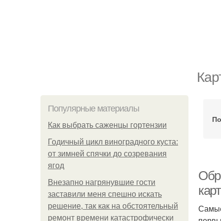
Кар
Популярные материалы
По
Как выбрать саженцы гортензии
Годичный цикл виноградного куста:
от зимней спячки до созревания
ягод
Обр
Внезапно нагрянувшие гости
кар
заставили меня спешно искать
решение, так как на обстоятельный
Самые
ремонт времени катастрофически
первы