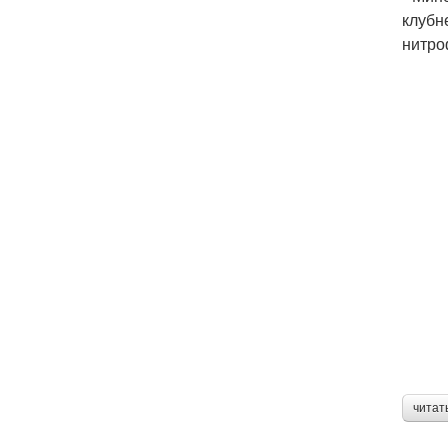
клубн
нитро
читат