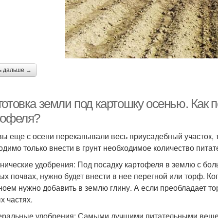
ь дальше →
готовка земли под картошку осенью. Как 
тофеля?
вы еще с осени перекапывали весь приусадебный участок, т
одимо только внести в грунт необходимое количество пита
анические удобрения: Под посадку картофеля в землю с б
ых почвах, нужно будет внести в нее перегной или торф. Ког
ноем нужно добавить в землю глину. А если преобладает торф
х частях.
еральные удобрения: Самыми лучшими питательными веще