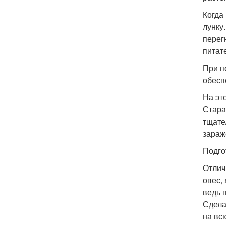
Когда
лунку
перег
питат
При п
обесп
На эт
Стара
тщате
зараж
Подго
Отлич
овес,
ведь 
Сдела
на вс