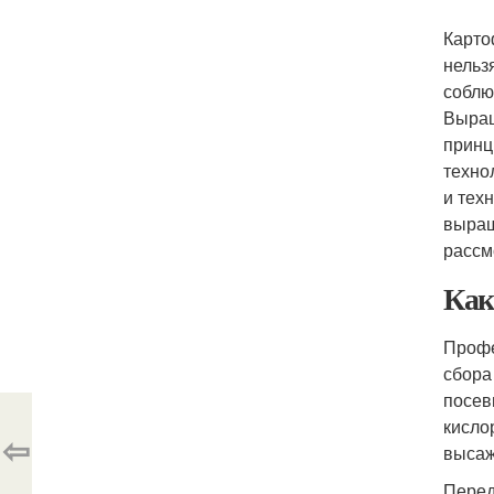
Карто
нельз
соблю
Выращ
принц
техно
и тех
выращ
рассм
Как
Профе
сбора
посев
кисло
⇦
высаж
Перед