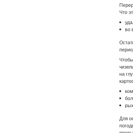
Перер
Что эт
уда
во 
Остат
перио
Чтобы
чизел
на гл
карто
ком
бол
рых
Для о
погод
превы