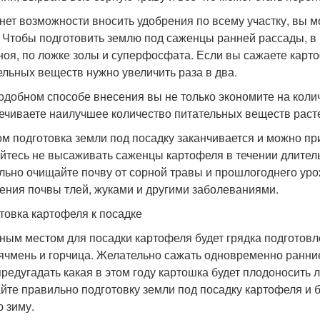
 нет возможности вносить удобрения по всему участку, вы 
. Чтобы подготовить землю под саженцы ранней рассады, в 
ноя, по ложке золы и суперфосфата. Если вы сажаете карто
ельных веществ нужно увеличить раза в два.
одобном способе внесения вы не только экономите на коли
ечиваете наилучшее количество питательных веществ расте
ом подготовка земли под посадку заканчивается и можно пр
йтесь не высаживать саженцы картофеля в течении длитель
льно очищайте почву от сорной травы и прошлогоднего урож
ения почвы тлей, жуками и другими заболеваниями.
товка картофеля к посадке
ным местом для посадки картофеля будет грядка подготов
 ячмень и горчица. Желательно сажать одновременно ранни
предугадать какая в этом году картошка будет плодоносить
йте правильно подготовку земли под посадку картофеля и
ю зиму.