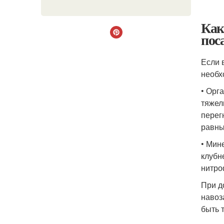
Как
пос
Если 
необх
• Орг
тяжел
перег
равны
• Мин
клубн
нитро
При д
навоз
быть 