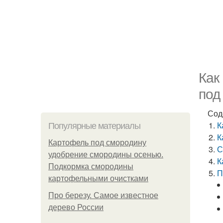
Как
под
Сод
К
Популярные материалы
К
Картофель под смородину
С
удобрение смородины осенью.
К
Подкормка смородины
П
картофельными очистками
Про березу. Самое известное
дерево России