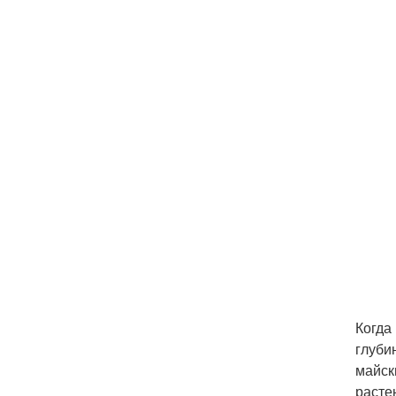
Когда
глуби
майск
расте