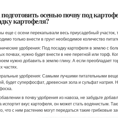
 подготовить осенью почву под картофе
адку картофеля?
вы еще с осени перекапывали весь приусадебный участок, т
одимо только внести в грунт необходимое количество пита
анические удобрения: Под посадку картофеля в землю с б
ых почвах, нужно будет внести в нее перегной или торф. Ког
ноем нужно добавить в землю глину. А если преобладает торф
х частях.
еральные удобрения: Самыми лучшими питательными веще
ей, будет суперфосфат, древесная зола и сульфат натрия. 
фоска.
обавлении в почву удобрения из навоза, не забудьте доба
а испортит вкус картофеля, он может стать водянистым. Та
то, что с ним растению могут передаться такие грибковые 