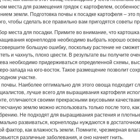
ом места для размещения грядок с картофелем, особеннос
нием земли. Подготовка почвы к посадке картофеля – это п
ого, чтобы сделать все правильно вам пригодятся советы п
ор места для посадки. Примите во внимание, что картошка
ащивания корнеплодов необходимо выбрать хорошо освеще
совершите большую ошибку, поскольку растение не сможет
теть и чахнуть, плохо цвести. В результате вы получите оч
ева необходимо придерживаться определенной схемы, вы
еро-запада на юго-восток. Такое размещение позволит со
родном участке.
 почвы. Наиболее оптимально для этого овоща подходит с
циалистов, лучше всего для выращивания картофеля испо
нте, отличаются своими прекрасными вкусовыми качествам
песчаную землю можно использовать только после того, ка
брению. Не подходят для выращивания растения и плотные 
мально развиваться, корнеплоды нуждаются в достаточном
ой фактор, как влажность земли. Помните, чрезмерная влага
овьются различные заболевания, и оно начнет гнить.