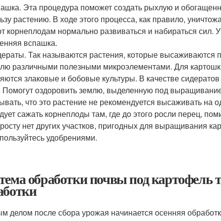
ашка. Эта процедура поможет создать рыхлую и обогащенн
ьзу растению. В ходе этого процесса, как правило, уничто
т корнеплодам нормально развиваться и набираться сил. Уч
енняя вспашка.
ераты. Так называются растения, которые высаживаются 
лю различными полезными микроэлементами. Для картош
яются злаковые и бобовые культуры. В качестве сидератов 
. Помогут оздоровить землю, выделенную под выращивание 
ывать, что это растение не рекомендуется высаживать на о
дует сажать корнеплоды там, где до этого росли перец, пом
росту нет других участков, пригодных для выращивания кар
пользуйтесь удобрениями.
тема обработки почвы под картофель 
аботки
м делом после сбора урожая начинается осенняя обработк