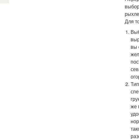
выбор
рыхле
Для т
Выб
выр
вы 
жел
пос
сев
ого
Тип
спе
гру
же 
удо
нор
так
раз