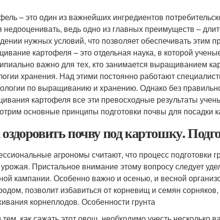
фель – это один из важнейших ингредиентов потребительск
я недооценивать, ведь одно из главных преимуществ – дли
дении нужных условий, что позволяет обеспечивать этим пр
ивание картофеля – это отдельная наука, в которой ученые
ипиально важно для тех, кто занимается выращиванием ка
логии хранения. Над этими постоянно работают специалист
нологии по выращиванию и хранению. Однако без правильной
ивания картофеля все эти превосходные результаты ученых
отрим основные принципы подготовки почвы для посадки ка
 оздоровить почву под картошку. Подг
ссиональные агрономы считают, что процесс подготовки гр
 урожая. Пристальное внимание этому вопросу следует уде
ной кампании. Особенно важно и осенью, и весной организов
родом, позволит избавиться от корневищ и семян сорняков,
ивания корнеплодов. Особенности грунта
 тем, как сажать этот овощ, необходимо учесть несколько в