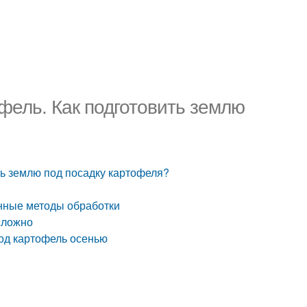
офель. Как подготовить землю
ть землю под посадку картофеля?
нные методы обработки
сложно
под картофель осенью