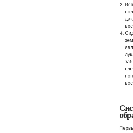
Всп
пол
даю
вес
Сид
зем
явл
лук
заб
сле
поп
вос
Сис
обр
Первы