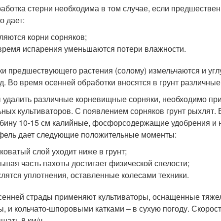
аботка стерни необходима в том случае, если предшествен
о дает:
ляются корни сорняков;
время испарения уменьшаются потери влажности.
ки предшествующего растения (солому) измельчаются и уг
д. Во время осенней обработки вносятся в грунт различные
 удалить различные корневищные сорняки, необходимо п
ьных культиваторов. С появлением сорняков грунт рыхлят. 
убину 10-15 см калийные, фосфорсодержащие удобрения и н
фель дает следующие положительные моменты:
коватый слой уходит ниже в грунт;
ьшая часть пахоты достигает физической спелости;
лятся уплотнения, оставленные колесами техники.
сенней страды применяют культиваторы, оснащенные тяже
ы, и кольчато-шпоровыми катками – в сухую погоду. Скорос
шать 8 км/ч.