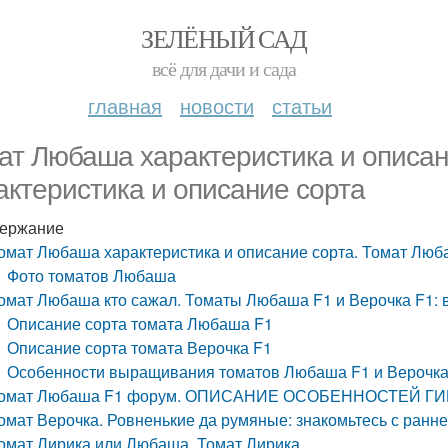
ЗЕЛЁНЫЙ САД
всё для дачи и сада
главная
новости
статьи
ат Любаша характеристика и описан
актеристика и описание сорта
ержание
омат Любаша характеристика и описание сорта. Томат Люба
Фото томатов Любаша
омат Любаша кто сажал. Томаты Любаша F1 и Верочка F1:
Описание сорта томата Любаша F1
Описание сорта томата Верочка F1
Особенности выращивания томатов Любаша F1 и Верочка
омат Любаша F1 форум. ОПИСАНИЕ ОСОБЕННОСТЕЙ Г
омат Верочка. Ровненькие да румяные: знакомьтесь с ранне
омат Лирика или Любаша. Томат Лирика