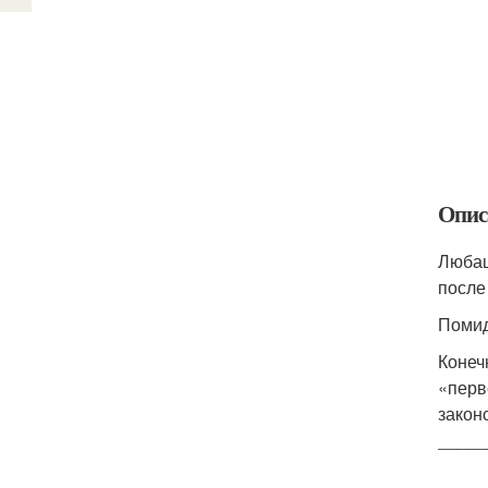
Опис
Любаш
после
Помид
Конеч
«перв
закон
_____