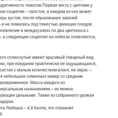
одуктивность томатов.Первая кисть с цветами у
е соцветие – простое, в каждом из них может
еры кустов, после образования завязей
ь и не ломались под тяжестью зреющих плодов.
оявление в междоузлиях по два цветоноса с
, а следующие соцветия на побегах появляются,
ого сплюснутые имеют красивый товарный вид.
анию, при поедании практически не ощущающаяся,
систая с малым количеством влаги, ее окрас –
 4 небольших семенных камер со средним
дновременное. Масса каждого из
версальным назначением – их можно
сервации цельными. Также из собранного урожая
идорок.
рта Любаша – 4,9 балла, что отражает
й.