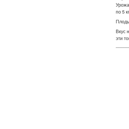
Урожа
по 5 кг
Плоды
Вкус 
эти т
_____