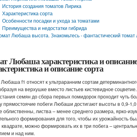
История создания томатов Лирика
Характеристика сорта
Особенности посадки и ухода за томатами
Преимущества и недостатки гибрида
омат Любаша высота. Знакомьтесь - фантастический тома
ат Любаша характеристика и описание
актеристика и описание сорта
 Любаша f1 относят к ультраранним сортам детерминантного
 образуя на верхушке вместо листьев кистевидное соцветие.
стания семян до сбора первых помидорок проходит чуть бо
у прямостоячие побеги Любаши достигают высоты в 0,9-1,0 
е облиственны, листва – менее среднего размера, ярко-из
тельного формирования для того, чтобы их урожайность бы
 квадрате, можно формировать их в три побега – централь
тием и над ним.