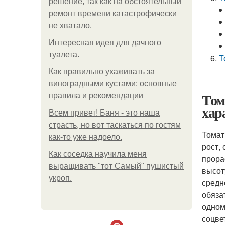
решение, так как на обстоятельный
ремонт времени катастрофически
не хватало.
Интересная идея для дачного
туалета.
Т
Как правильно ухаживать за
виноградными кустами: основные
Том
правила и рекомендации
хар
Всем привет! Баня - это наша
страсть, но вот таскаться по гостям
Томат
как-то уже надоело.
рост,
Как соседка научила меня
прора
выращивать "тот Самый" пушистый
высот
укроп.
средн
обяза
одном
соцве