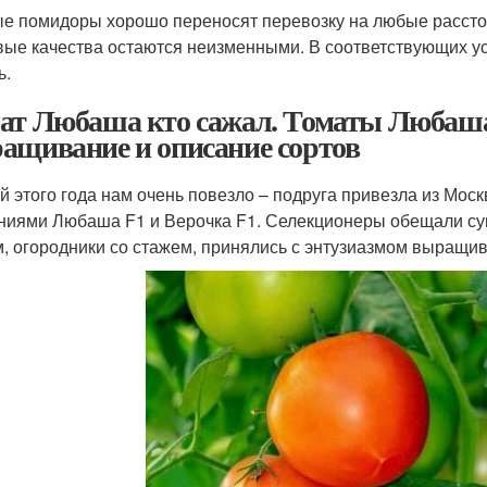
е помидоры хорошо переносят перевозку на любые расстоян
вые качества остаются неизменными. В соответствующих ус
ь.
ат Любаша кто сажал. Томаты Любаша 
ащивание и описание сортов
й этого года нам очень повезло – подруга привезла из Мос
ниями Любаша F1 и Верочка F1. Селекционеры обещали су
, огородники со стажем, принялись с энтузиазмом выращив