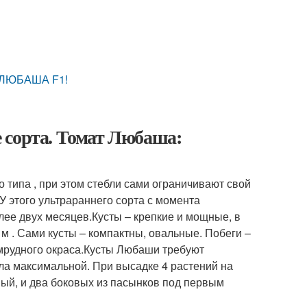
т ЛЮБАША F1!
 сорта. Томат Любаша:
 типа , при этом стебли сами ограничивают свой
У этого ультрараннего сорта с момента
лее двух месяцев.Кусты – крепкие и мощные, в
м . Сами кусты – компактны, овальные. Побеги –
умрудного окраса.Кусты Любаши требуют
ла максимальной. При высадке 4 растений на
ный, и два боковых из пасынков под первым