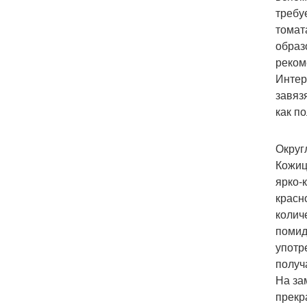
требу
томат
образ
реком
Интер
завяз
как по
Округ
Кожиц
ярко-
красн
колич
помид
употр
получ
На за
прекр