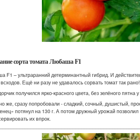
ание сорта томата Любаша F1
а F1 – ультраранний детерминантный гибрид. И действител
 всходов. Ещё ни разу не удавалось сорвать томат так рано!
орчик получился ярко-красного цвета, без зелёного пятна 
но же, сразу попробовали - сладкий, сочный, душистый, про
енец» потянул на 130 г. А потом дружный урожай позволил
сервировать их впрок.
_________________________________________________