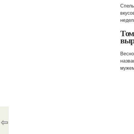
Спелы
вкусо
недел
Том
выр
Весно
назва
мужем
⇦