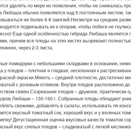
ется удалять по мере их появления, чтобы не снижалась пр
а Любаша обычно появляется над 5 постоянным листом, тако
овываться не более 6-8 завязей.Несмотря на средние разм
ендуется подвязывать их к опорам, чтобы побеги не гнулис
есно! Еще одной особенностью гибрида Любаша является п
ями, причем все плоды на этих кистях вызревают полностью
ложено, через 2-3 листа.
лые помидорки с небольшими складками в основании, немн
а у плодов – плотная и гладкая, несклонная к растрескив
красной окраски.Мякоть – средней плотности, достаточно мя
оватый с розовым отливом. Внутри плодов расположено до
еством семян.Созревание плодов – дружное, практически о
оров Любаши – 130-150 г. Собранные плоды обладают уни
еблять свежими, добавлять в салаты, использовать ля кон
ается вкусный томатный сок, хороший вкус и у вяленых пом
метку! Дегустационная оценка вкусовых качеств томатов со
асный вкус спелых плодов – сладковатый с легкой кислинко