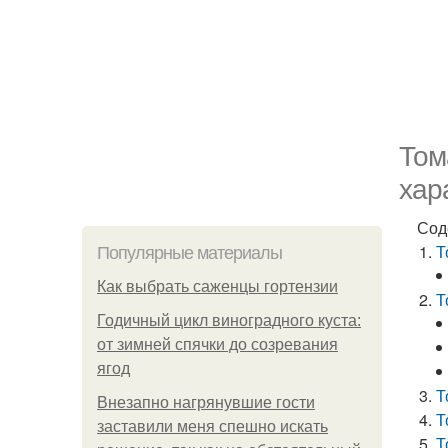
Том
хар
Сод
Т
Популярные материалы
Как выбрать саженцы гортензии
Т
Годичный цикл виноградного куста:
от зимней спячки до созревания
ягод
Т
Внезапно нагрянувшие гости
Т
заставили меня спешно искать
Т