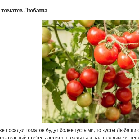
 томатов Любаша
же посадки томатов будут более густыми, то кусты Любаши 
огательный стебель должен находиться над первым кистев