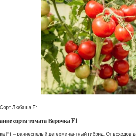
 Сорт Любаша F1
ание сорта томата Верочка F1
ка F1 – раннеспелый детерминантный гибрид. От всходов д