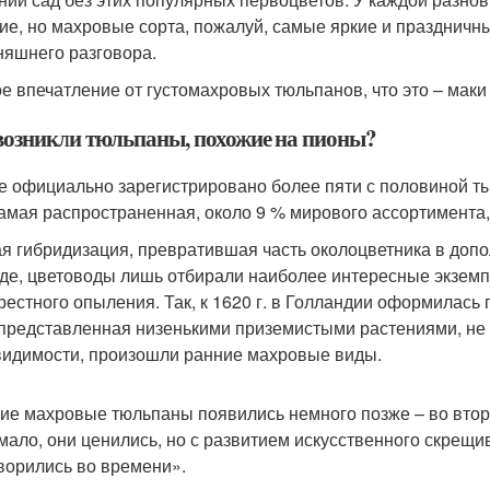
ие, но махровые сорта, пожалуй, самые яркие и праздничн
няшнего разговора.
е впечатление от густомахровых тюльпанов, что это – маки
возникли тюльпаны, похожие на пионы?
е официально зарегистрировано более пяти с половиной т
самая распространенная, около 9 % мирового ассортимента,
я гибридизация, превратившая часть околоцветника в допо
де, цветоводы лишь отбирали наиболее интересные экземп
рестного опыления. Так, к 1620 г. в Голландии оформилась
 представленная низенькими приземистыми растениями, не
видимости, произошли ранние махровые виды.
ие махровые тюльпаны появились немного позже – во второ
мало, они ценились, но с развитием искусственного скрещив
ворились во времени».