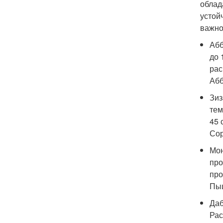
облад
устой
важно
Абб
до 
рас
Абб
Зиз
тем
45 
Сор
Мон
про
про
Пыш
Даб
Рас