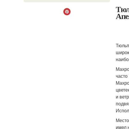
Тюл
Апе
Тюльп
широк
наибо
Махро
часто
Махро
цвете
и вет
подвя
Испол
Место
имел 