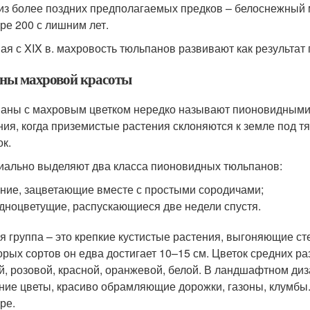
из более поздних предполагаемых предков – белоснежный
уре 200 с лишним лет.
ая с XIX в. махровость тюльпанов развивают как результат 
ны махровой красоты
аны с махровым цветком нередко называют пионовидными. 
ния, когда приземистые растения склоняются к земле под 
ок.
ально выделяют два класса пионовидных тюльпанов:
ние, зацветающие вместе с простыми сородичами;
дноцветущие, распускающиеся две недели спустя.
я группа – это крепкие кустистые растения, выгоняющие ст
орых сортов он едва достигает 10–15 см. Цветок средних ра
й, розовой, красной, оранжевой, белой. В ландшафтном ди
ние цветы, красиво обрамляющие дорожки, газоны, клумбы
ре.