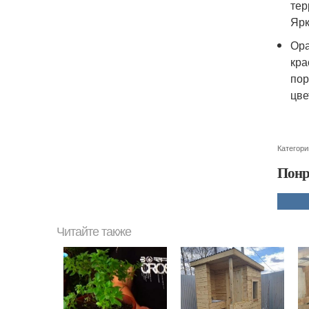
тер
Ярк
Ора
кра
пор
цве
Категори
Понр
Читайте также