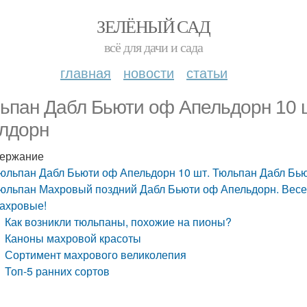
ЗЕЛЁНЫЙ САД
всё для дачи и сада
главная
новости
статьи
ьпан Дабл Бьюти оф Апельдорн 10 ш
лдорн
ержание
юльпан Дабл Бьюти оф Апельдорн 10 шт. Тюльпан Дабл Бь
юльпан Махровый поздний Дабл Бьюти оф Апельдорн. Весен
ахровые!
Как возникли тюльпаны, похожие на пионы?
Каноны махровой красоты
Сортимент махрового великолепия
Топ-5 ранних сортов