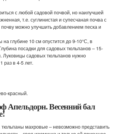
риться с любой садовой почвой, но наилучшей
ненная, т.е. суглинистая и супесчаная почва с
 почву можно улучшить добавлением песка и
на глубине 10 см опустится до 9-10°С, в
 Глубина посадки для садовых тюльпанов – 15-
м. Луковицы садовых тюльпанов нужно
раз в 4-5 лет.
ево-красный.
ф Апельдорн. Весенний бал
е!
е, тюльпаны махровые – невозможно представить
идности – своя изюминка и только ей присущее