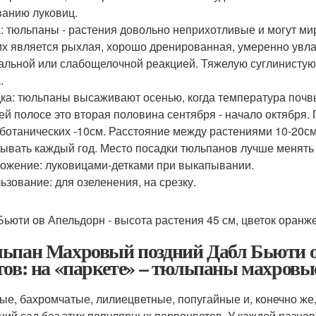
ванию луковиц.
: тюльпаны - растения довольно неприхотливые и могут ми
их является рыхлая, хорошо дренированная, умеренно увлаж
альной или слабощелочной реакцией. Тяжелую суглинистую
.
ка: тюльпаны высаживают осенью, когда температура почвы 
ей полосе это вторая половина сентября - начало октября.
 ботанических -10см. Расстояние между растениями 10-20с
ывать каждый год. Место посадки тюльпанов лучше менять 1 
ожение: луковицами-детками при выкапывании.
ьзование: для озеленения, на срезку.
Бьюти ов Апельдорн - высота растения 45 см, цветок оранж
ьпан Махровый поздний Дабл Бьюти о
тов: на «паркете» – тюльпаны махровы
ые, бахромчатые, лилиецветные, попугайные и, конечно ж
ний сад без этих популярных первоцветов. У каждой разнов