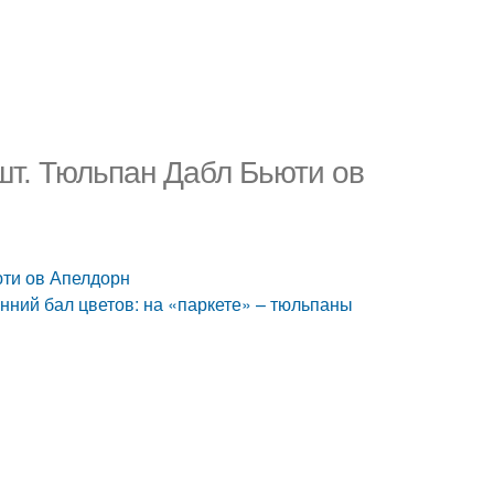
т. Тюльпан Дабл Бьюти ов
юти ов Апелдорн
ний бал цветов: на «паркете» – тюльпаны