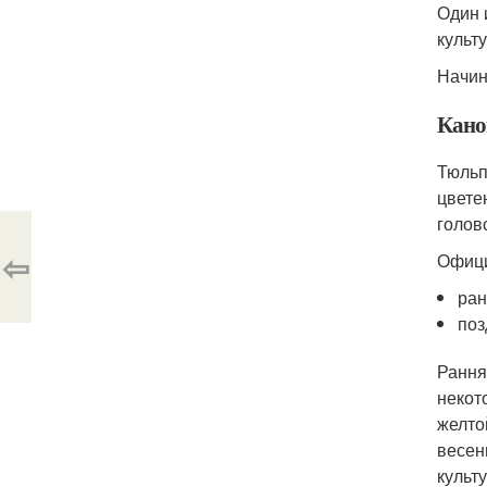
Один 
культ
Начин
Кано
Тюльп
цвете
голов
⇦
Офици
ран
поз
Рання
некот
желто
весен
культу