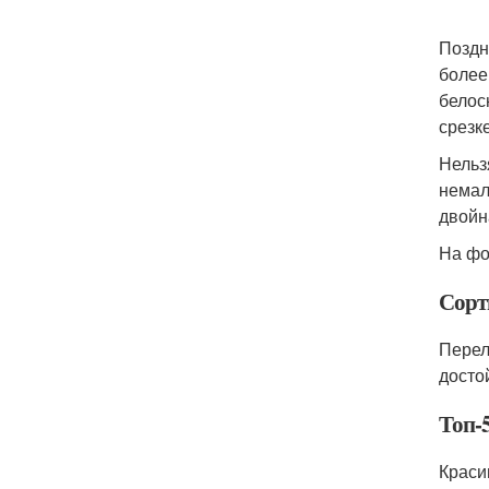
Поздн
более
белос
срезке
Нельз
немал
двойн
На фо
Сорт
Перел
досто
Топ-
Краси