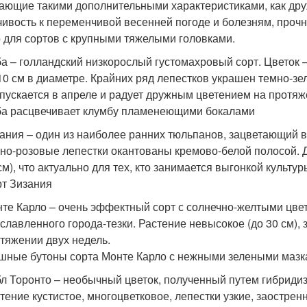
ающие такими дополнительными характеристиками, как дру
чивость к переменчивой весенней погоде и болезням, прочн
 для сортов с крупными тяжелыми головками.
а – голландский низкорослый густомахровый сорт. Цветок 
10 см в диаметре. Крайних ряд лепестков украшен темно-з
пускается в апреле и радует дружным цветением на протяж
а расцвечивает клумбу пламенеющими бокалами
ания – один из наиболее ранних тюльпанов, зацветающий в
но-розовые лепестки окантованы кремово-белой полосой. Д
см), что актуально для тех, кто занимается выгонкой культур
т Зизания
те Карло – очень эффектный сорт с солнечно-желтыми цвет
славленного города-тезки. Растение невысокое (до 30 см), 
тяжении двух недель.
ные бутоны сорта Монте Карло с нежными зелеными мазка
л Торонто – необычный цветок, полученный путем гибриди
тение кустистое, многоцветковое, лепестки узкие, заостре