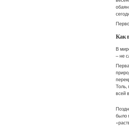
обаян
сегод
Перво
Как 
В мир
– не 
Перва
приро
перек
Толь,
всей 
Поздн
было 
«раст