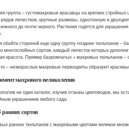
яя группа – густомахровые красавцы на крепких стройных ц
 рядов лепестков, крупные размеры, однотонную и двухцвет
нежного до почти черного. Растения годятся для украшения
.
я обойти стороной еще одну группу поздних тюльпанов – б
о многослойных сортов, каждый лепесток которых дополни
ая красота. Пример бахромчатых + махровых тюльпанов – со
то – низкорослые махровые первоцветы образуют красивы
имент махрового великолепия
опатив не один каталог, изучив отзывы цветоводов, мы ост
йным украшением любого сада.
5 ранних сортов
вых ранних тюльпанов с махровыми цветами великое множе