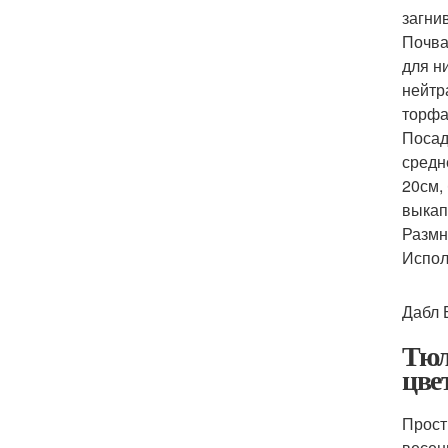
загни
Почва
для н
нейтр
торфа
Посад
средн
20см,
выкап
Размн
Испол
Дабл 
Тюл
цве
Прост
весен