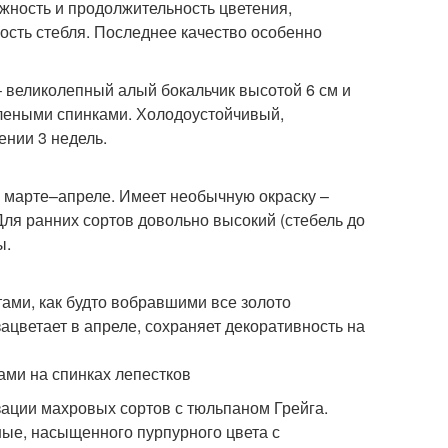
жность и продолжительность цветения,
ость стебля. Последнее качество особенно
– великолепный алый бокальчик высотой 6 см и
елеными спинками. Холодоустойчивый,
ении 3 недель.
 марте­–апреле. Имеет необычную окраску –
ля ранних сортов довольно высокий (стебель до
ы.
ами, как будто вобравшими все золото
зацветает в апреле, сохраняет декоративность на
ми на спинках лепестков
зации махровых сортов с тюльпаном Грейга.
нные, насыщенного пурпурного цвета с