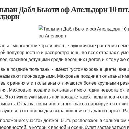
ьпан Дабл Бьюти оф Апельдорн 10 шт
лдорн
аны - многолетние травянистые луковичные растения семе
ой популярностью и распространены во всех странах с у
лее красивоцветущими среди весенних цветов и к тому же о
вые поздние тюльпаны - имеют густомахровые цветы, вне
 называют пионовидными. Махровые поздние тюльпаны име
вых ранних эти тюльпаны отличаются более крупными разм
ния. Махровые поздние тюльпаны имеют один недостаток: 
ра. Это нужно учитывать при посадке таких тюльпанов и от
зывать. Окраска тюльпанов этого класса варьируется от чис
ьзуются в основном для выращивания в садах и парках. Р
положение: участок должен быть расположен в солнечном м
неровностей, в которых весной и осень будет застаиваться 