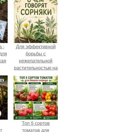
 -
Для эффективной
 для
борьбы с
жая
нежелательной
растительностью на
вашем
приусадебном
участке крайне
важно понимать
природу этих
"Врагов".
Топ 5 сортов
т
томатов для