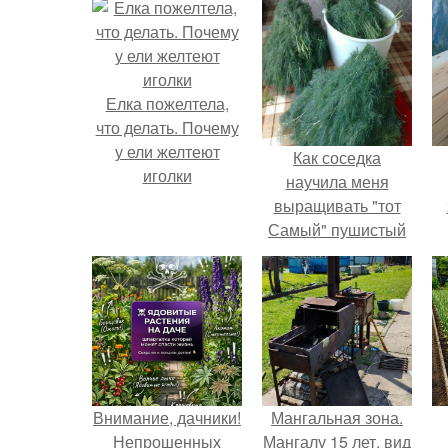
Елка пожелтела,
что делать. Почему
у ели желтеют
Как соседка
иголки
научила меня
выращивать "тот
Самый" пушистый
укроп.
Внимание, дачники!
Мангальная зона.
Непрошенных
Мангалу 15 лет, вид