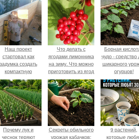
Наш проект
Что делать с
Борная кислота
стартовал как
ягодами лимонника
чудо - средство
задумка создать
на зиму. Что можно
шикарного уро
компактную
приготовить из ягод
огурцов!
беседку для
китайского
отдыха.
лимонника?
Почему лук и
Секреты обильного
9 растений,
чеснок теряют
урожая кабачков:
которые любя