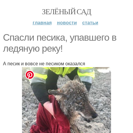
ЗЕЛЁНЫЙ САД
главная
новости
статьи
Спасли песика, упaвшего в
ледяную рeку!
А песик и вовсе не песиком оказался