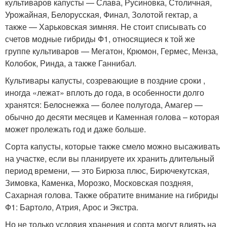
культиваров капусты — Слава, Русиновка, Столичная,
Урожайная, Белорусская, Финал, Золотой гектар, а
также — Харьковская зимняя. Не стоит списывать со
счетов модные гибриды Ф1, относящиеся к той же
группе культиваров — Мегатон, Крюмон, Гермес, Менза,
Колобок, Ринда, а также Ганнибал.
Культивары капусты, созревающие в поздние сроки ,
иногда «лежат» вплоть до года, в особенности долго
хранятся: Белоснежка — более полугода, Амагер —
обычно до десяти месяцев и Каменная голова – которая
может пролежать год и даже больше.
Сорта капусты, которые также смело можно высаживать
на участке, если вы планируете их хранить длительный
период времени, — это Бирюза плюс, Бирючекутская,
Зимовка, Каменка, Морозко, Московская поздняя,
Сахарная голова. Также обратите внимание на гибриды
Ф1: Бартоло, Атрия, Арос и Экстра.
Но не только условия хранения и сорта могут влиять на