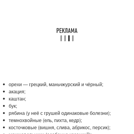
орехи — грецкий, маньчжурский и чёрный;
акация;
каштан;
бук;
рябина (у неё с грушей одинаковые болезни);
темнохвойные (ель, пихта, кедр);
косточковые (вишня, слива, абрикос, персик);