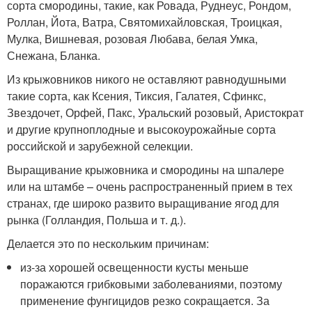
сорта смородины, такие, как Ровада, Руднеус, Рондом,
Роллан, Йота, Ватра, Святомихайловская, Троицкая,
Мулка, Вишневая, розовая Любава, белая Умка,
Снежана, Бланка.
Из крыжовников никого не оставляют равнодушными
такие сорта, как Ксения, Тиксия, Галатея, Сфинкс,
Звездочет, Орфей, Пакс, Уральский розовый, Аристократ
и другие крупноплодные и высокоурожайные сорта
российской и зарубежной селекции.
Выращивание крыжовника и смородины на шпалере
или на штамбе – очень распространенный прием в тех
странах, где широко развито выращивание ягод для
рынка (Голландия, Польша и т. д.).
Делается это по нескольким причинам:
из-за хорошей освещенности кусты меньше
поражаются грибковыми заболеваниями, поэтому
применение фунгицидов резко сокращается. За