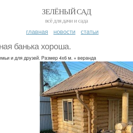
ЗЕЛЁНЫЙ САД
всё для дачи и сада
главная
новости
статьи
ная банька хороша.
eмьи и для дpyзeй. Paзмep 4x6 м. + вepaндa