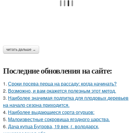
читать дальше →
Последние обновления на сайте:
1.
Сроки посева перца на рассаду: когда начинать?
2.
Возможно, и вам окажется полезным этот метод.
3.
Наиболее значимая подпитка для плодовых деревьев
на начало сезона приходится.
4.
Наиболее выдающиеся сорта огурцов:
5.
Малоизвестные сокровища ягодного царства.
6.
Дача купца Бугрова, 19 век, г. володарск,