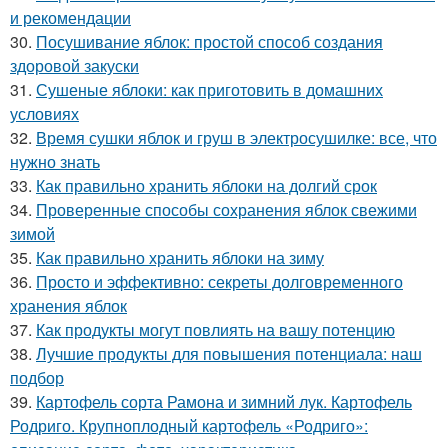
и рекомендации
30.
Посушивание яблок: простой способ создания
здоровой закуски
31.
Сушеные яблоки: как приготовить в домашних
условиях
32.
Время сушки яблок и груш в электросушилке: все, что
нужно знать
33.
Как правильно хранить яблоки на долгий срок
34.
Проверенные способы сохранения яблок свежими
зимой
35.
Как правильно хранить яблоки на зиму
36.
Просто и эффективно: секреты долговременного
хранения яблок
37.
Как продукты могут повлиять на вашу потенцию
38.
Лучшие продукты для повышения потенциала: наш
подбор
39.
Картофель сорта Рамона и зимний лук. Картофель
Родриго. Крупноплодный картофель «Родриго»: