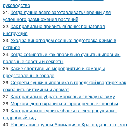
руководство
31.
Когда лучше всего заготавливать черенки для
успешного размножения растений
32.
Как правильно привить яблоню: пошаговая
инструкция
33.
Уход за виноградом осенью: подготовка к зиме в
октябре
34.
Когда собирать и как правильно сушить шиповник:
полезные советы и секреты
35.
Какие спортивные мероприятия и команды
представлены в городе
36.
Секреты сушки шиповника в городской квартире: как
сохранить витамины и аромат
37.
Как правильно убрать морковь и свеклу на зиму
38.
Морковь долго храниться: проверенные способы
39.
Как правильно сушить яблоки в электросушилке:
подробный гид
40.
Расписание группы Анимация в Краснодаре: все, что