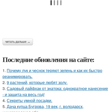
читать дальше →
Последние обновления на сайте:
1.
Почему лук и чеснок теряют зелень и как их быстро
реанимировать.
2.
9 растений, которые любят золу.
3.
Садовый лайфхак от знатока: однократное нанесение
- и защита на весь год!
4.
Секреты умной посадки.
5.
Дача купца Бугрова, 19 век, г. володарск,