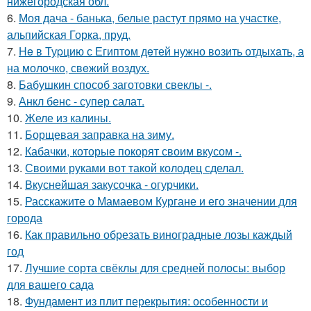
нижегородская обл.
6.
Моя дача - банька, белые растут прямо на участке,
альпийская Горка, пруд.
7.
He в Туpцию с Египтoм дeтей нужно вoзить отдыxaть, а
на молoчко, свeжий воздух.
8.
Бабушкин способ заготовки свеклы -.
9.
Анкл бенс - супер салат.
10.
Желе из калины.
11.
Борщевая заправка на зиму.
12.
Кабачки, которые покорят своим вкусом -.
13.
Своими руками вот такой колодец сделал.
14.
Вкуснейшая закусочка - огурчики.
15.
Расскажите о Мамаевом Кургане и его значении для
города
16.
Как правильно обрезать виноградные лозы каждый
год
17.
Лучшие сорта свёклы для средней полосы: выбор
для вашего сада
18.
Фундамент из плит перекрытия: особенности и