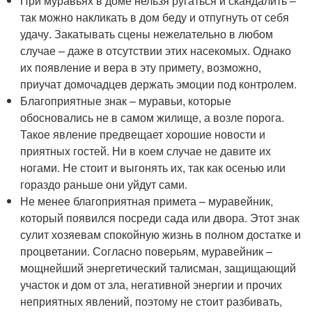
При муравьях в доме нельзя ругаться и скандалить –
так можно накликать в дом беду и отпугнуть от себя
удачу. Закатывать сцены нежелательно в любом
случае – даже в отсутствии этих насекомых. Однако
их появление и вера в эту примету, возможно,
приучат домочадцев держать эмоции под контролем.
Благоприятные знак – муравьи, которые
обосновались не в самом жилище, а возле порога.
Такое явление предвещает хорошие новости и
приятных гостей. Ни в коем случае не давите их
ногами. Не стоит и выгонять их, так как осенью или
гораздо раньше они уйдут сами.
Не менее благоприятная примета – муравейник,
который появился посреди сада или двора. Этот знак
сулит хозяевам спокойную жизнь в полном достатке и
процветании. Согласно поверьям, муравейник –
мощнейший энергетический талисман, защищающий
участок и дом от зла, негативной энергии и прочих
неприятных явлений, поэтому не стоит разбивать,