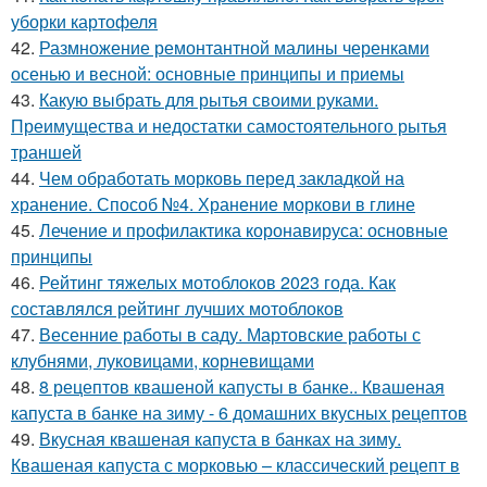
уборки картофеля
42.
Размножение ремонтантной малины черенками
осенью и весной: основные принципы и приемы
43.
Какую выбрать для рытья своими руками.
Преимущества и недостатки самостоятельного рытья
траншей
44.
Чем обработать морковь перед закладкой на
хранение. Способ №4. Хранение моркови в глине
45.
Лечение и профилактика коронавируса: основные
принципы
46.
Рейтинг тяжелых мотоблоков 2023 года. Как
составлялся рейтинг лучших мотоблоков
47.
Весенние работы в саду. Мартовские работы с
клубнями, луковицами, корневищами
48.
8 рецептов квашеной капусты в банке.. Квашеная
капуста в банке на зиму - 6 домашних вкусных рецептов
49.
Вкусная квашеная капуста в банках на зиму.
Квашеная капуста с морковью – классический рецепт в