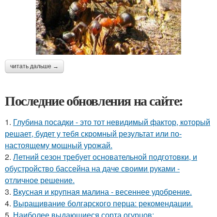
читать дальше →
Последние обновления на сайте:
1.
Глубина посадки - это тот невидимый фактор, который
решает, будет у тебя скромный результат или по-
настоящему мощный урожай.
2.
Летний сезон требует основательной подготовки, и
обустройство бассейна на даче своими руками -
отличное решение.
3.
Вкусная и крупная малина - весеннее удобрение.
4.
Выращивание болгарского перца: рекомендации.
5.
Наиболее выдающиеся сорта огурцов: