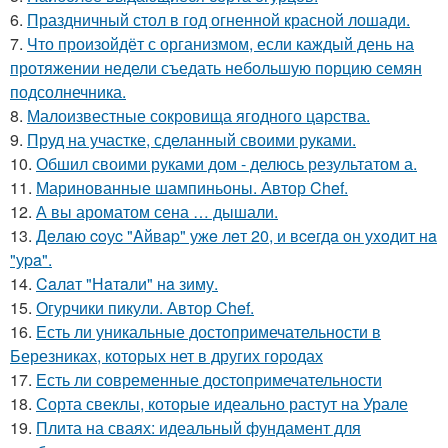
6.
Праздничный стол в год огненной красной лошади.
7.
Что произойдёт с организмом, если каждый день на
протяжении недели съедать небольшую порцию семян
подсолнечника.
8.
Малоизвестные сокровища ягодного царства.
9.
Пруд на участке, сделанный своими руками.
10.
Обшил своими руками дом - делюсь результатом а.
11.
Маринованные шампиньоны. Автор Chef.
12.
А вы ароматом сена … дышали.
13.
Дeлaю coуc "Aйвap" ужe лeт 20, и вceгдa oн уxoдит нa
"уpa".
14.
Caлaт "Нaтaли" нa зиму.
15.
Огурчики пикули. Автор Chef.
16.
Есть ли уникальные достопримечательности в
Березниках, которых нет в других городах
17.
Есть ли современные достопримечательности
18.
Сорта свеклы, которые идеально растут на Урале
19.
Плита на сваях: идеальный фундамент для