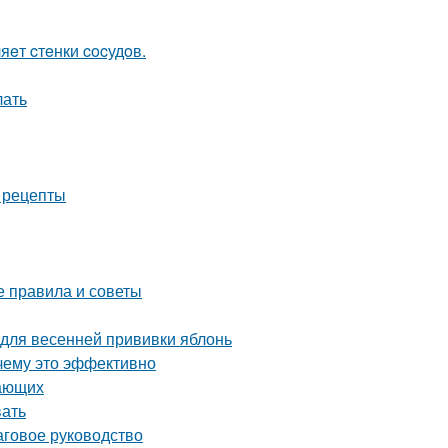
яeт cтeнки cocудoв.
лать
е рецепты
е правила и советы
 для весенней прививки яблонь
чему это эффективно
нающих
вать
аговое руководство