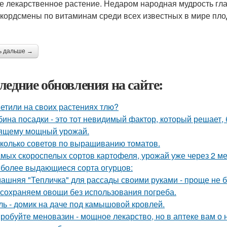
е лекарственное растение. Недаром народная мудрость гла
екордсмены по витаминам среди всех известных в мире пло
ь дальше →
ледние обновления на сайте:
етили на своих растениях тлю?
бина посадки - это тот невидимый фактор, который решает, 
ящему мощный урожай.
колько советов по выращиванию томатов.
амых скороспелых сортов картофеля, урожай уже через 2 ме
более выдающиеся сорта огурцов:
ашняя "Тепличка" для рассады своими руками - проще не б
сохраняем овощи без использования погреба.
ль - домик на даче под камышовой кровлей.
робуйте меновазин - мощное лекарство, но в аптеке вам о 