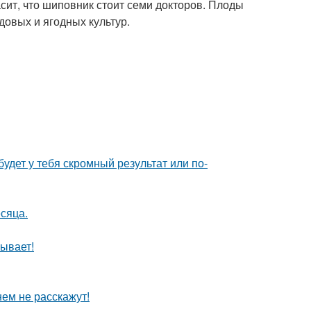
сит, что шиповник стоит семи докторов. Плоды
довых и ягодных культур.
будет у тебя скромный результат или по-
сяца.
ывает!
нем не расскажут!