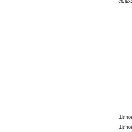
сельхо
Шипо
Шипов