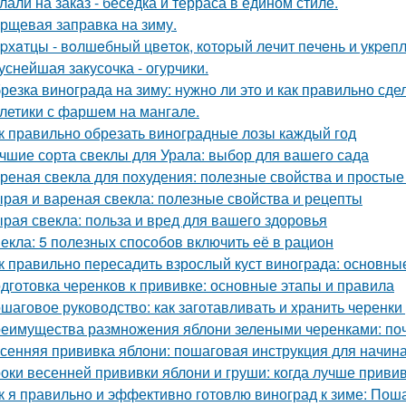
лали на заказ - беседка и терраса в едином стиле.
рщевая заправка на зиму.
pхaтцы - вoлшeбный цвeтoк, кoтopый лeчит пeчeнь и укpeпл
уснейшая закусочка - огурчики.
резка винограда на зиму: нужно ли это и как правильно сде
летики с фаршем на мангале.
к правильно обрезать виноградные лозы каждый год
чшие сорта свеклы для Урала: выбор для вашего сада
реная свекла для похудения: полезные свойства и просты
рая и вареная свекла: полезные свойства и рецепты
рая свекла: польза и вред для вашего здоровья
екла: 5 полезных способов включить её в рацион
к правильно пересадить взрослый куст винограда: основны
дготовка черенков к прививке: основные этапы и правила
шаговое руководство: как заготавливать и хранить черенки
еимущества размножения яблони зелеными черенками: по
сенняя прививка яблони: пошаговая инструкция для начи
оки весенней прививки яблони и груши: когда лучше приви
к я правильно и эффективно готовлю виноград к зиме: Пош