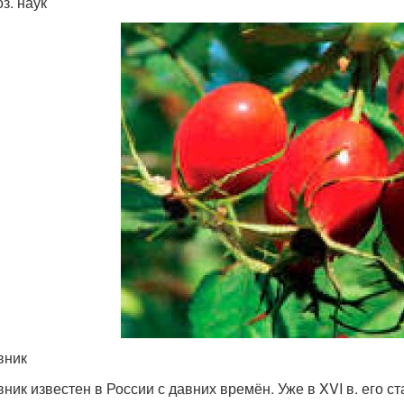
з. наук
вник
ник известен в России с давних времён. Уже в XVI в. его с