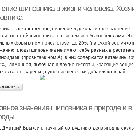
чение шиповника в жизни человека. Хозя
овника
ник — лекарственное, пищевое и декоративное растение.
или гипантий шиповника, называемые обычно плодами. Эт
ельных форм в нем присутствует до 20% (на сухой вес мякот
жанию плоды шиповника не имеют себе равных в растительн
иноидами (провитамином А), в них содержатся витамины групп
,7%), лимонная, яблочная и другие кислоты, красящие веще
тков варят варенье, сушеные лепестки добавляют в чай.
ь дальше →
овное значение шиповника в природе и в 
роды
: Дмитрий Брыксин, научный сотрудник отдела ягодных куль