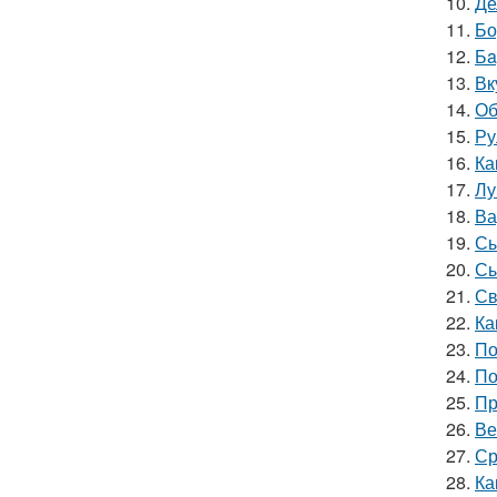
10.
Де
11.
Бо
12.
Бa
13.
Вк
14.
Об
15.
Ру
16.
Ка
17.
Лу
18.
Ва
19.
Сы
20.
Сы
21.
Св
22.
Ка
23.
По
24.
По
25.
Пр
26.
Ве
27.
Ср
28.
Ка