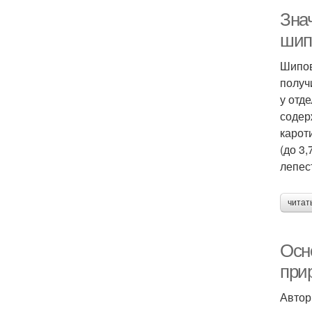
Зна
шип
Шипов
получ
у отд
содер
карот
(до 3
лепес
читат
Осн
при
Автор