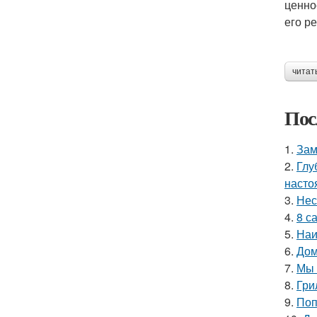
ценно
его р
читат
Пос
1.
Зам
2.
Глу
насто
3.
Нес
4.
8 с
5.
Наи
6.
Дом
7.
Мы 
8.
Гри
9.
Поп