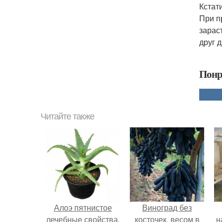
Кстат
При п
зарас
друг д
Понр
Читайте также
Алоэ пятнистое
Виноград без
лечебные свойства.
косточек, весом в
н