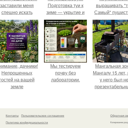
заставили меня
Подготовка туи к
выращивать "т
спешно искать
зиме — укрытие и
Самый" пушис
ешение, так как на
правильный уход
укроп.
обстоятельный
ремонт времени
атастрофически не
хватало.
нимание, дачники!
Мы тестируем
Мангальная зо
Непрошенных
почву без
Мангалу 15 лет,
гостей на вашей
лаборатории.
у него был н
земле
презентабельн
остерегайтесь!
Контакты
Пользовательское соглашение
Обратная св
Политика конфидециальности
Копирование раз