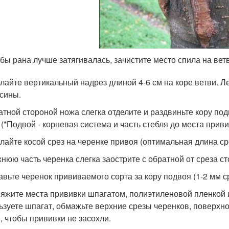
бы рана лучше затягивалась, зачистите место спила на ве
елайте вертикальный надрез длиной 4-6 см на коре ветви. Л
сины.
атной стороной ножа слегка отделите и раздвиньте кору по
 (*Подвой - корневая система и часть стебля до места приви
елайте косой срез на черенке привоя (оптимальная длина сре
жнюю часть черенка слегка заострите с обратной от среза сто
тавьте черенок прививаемого сорта за кору подвоя (1-2 мм 
вяжите места прививки шпагатом, полиэтиленовой пленкой 
ьзуете шпагат, обмажьте верхние срезы черенков, поверхн
, чтобы прививки не засохли.