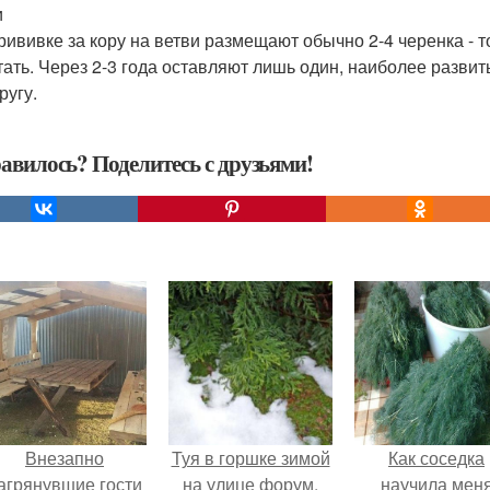
и
рививке за кору на ветви размещают обычно 2-4 черенка - т
тать. Через 2-3 года оставляют лишь один, наиболее разв
ругу.
авилось? Поделитесь с друзьями!
Внезапно
Туя в горшке зимой
Как соседка
агрянувшие гости
на улице форум.
научила мен