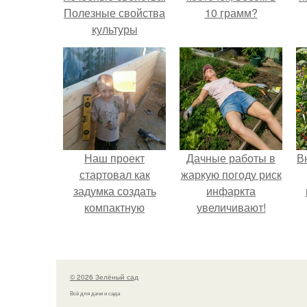
Полезные свойства
10 грамм?
культуры
р
к
Наш проект
Дачные работы в
В
стартовал как
жаркую погоду риск
задумка создать
инфаркта
компактную
увеличивают!
беседку для
отдыха.
© 2026 Зелёный сад
Всё для дачи и сада