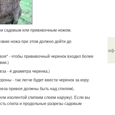
тви садовым или прививочным ножом.
езвие ножа при этом должно дойти до
⇨
двоя* - чтобы прививочный черенок входил более
вки.)
за - 4 диаметра черенка.)
роны - так легче будет ввести черенок за кору.
среза привоя должны быть над спилом).
или изолентой (липким слоем наружу). Если вы
ость спила и продольные разрезы садовым