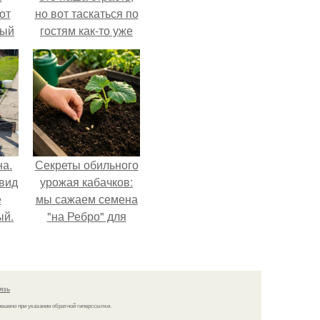
от
но вот таскаться по
тый
гостям как-то уже
надоело.
на.
Секреты обильного
 вид
урожая кабачков:
е
мы сажаем семена
ый.
"на Ребро" для
максимального
эффекта.
язь
решено при указании обратной гиперссылки.