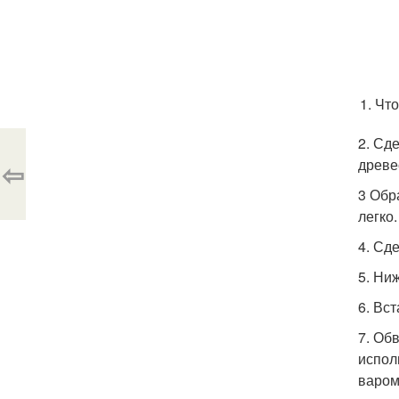
Что
2. Сд
древе
⇦
3 Обр
легко.
4. Сд
5. Ни
6. Вс
7. Об
испол
варом