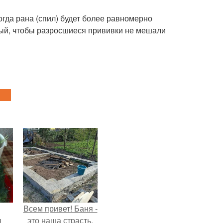
огда рана (спил) будет более равномерно
итый, чтобы разросшиеся прививки не мешали
Всем привет! Баня -
я
это наша страсть,