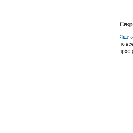
Секр
Ящики
по вс
прост