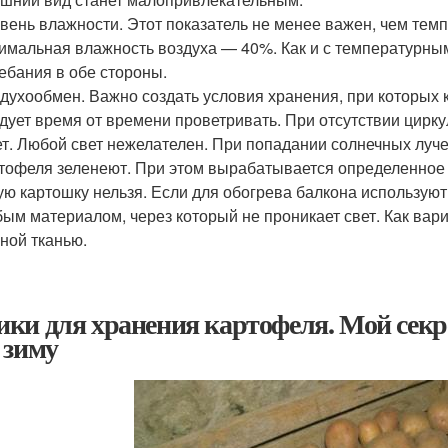
вень влажности. Этот показатель не менее важен, чем тем
имальная влажность воздуха — 40%. Как и с температурны
ебания в обе стороны.
духообмен. Важно создать условия хранения, при которых 
дует время от времени проветривать. При отсутствии цирк
т. Любой свет нежелателен. При попадании солнечных лучей
тофеля зеленеют. При этом вырабатывается определенное
ую картошку нельзя. Если для обогрева балкона используют
ым материалом, через который не проникает свет. Как вар
ной тканью.
ки для хранения картофеля. Мой секр
 зиму