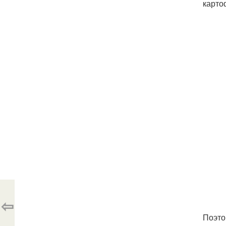
карто
⇦
Поэто