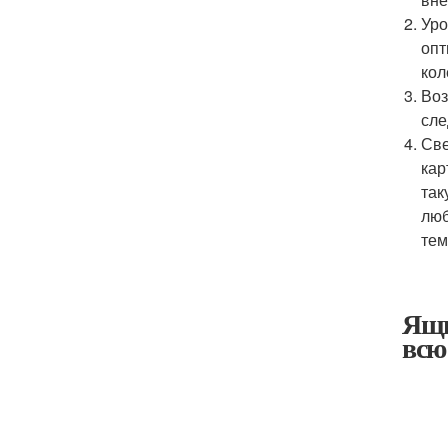
Уро
опт
кол
Воз
сле
Све
кар
так
люб
тем
Ящи
всю