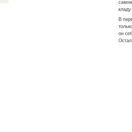
самом
кладу
В пер
тольк
он се
Остал