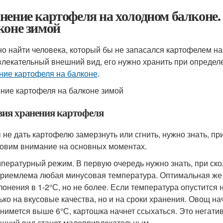
нение картофеля на холодном балконе.
коне зимой
о найти человека, который бы не запасался картофелем на
влекательный внешний вид, его нужно хранить при определ
ние картофеля на балконе
.
ние картофеля на балконе зимой
вия хранения картофеля
 не дать картофелю замерзнуть или сгнить, нужно знать, пр
овим внимание на основных моментах.
пературный режим. В первую очередь нужно знать, при ско
риемлема любая минусовая температура. Оптимальная же 
лонения в 1-2°С, но не более. Если температура опустится 
ько на вкусовые качества, но и на сроки хранения. Овощ н
нимется выше 6°С, картошка начнет ссыхаться. Это негатив
шний вид станет малопривлекательным.