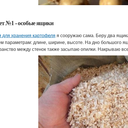
ет №1 - особые ящики
 для хранения картофеля
я сооружаю сама. Беру два ящика
ем параметрам: длине, ширине, высоте. На дно большого я
ранство между стенок также засыпаю опилки. Накрываю все