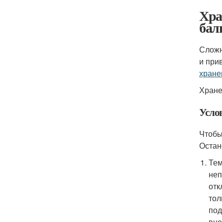
Хра
бал
Сложн
и при
хране
Хране
Усло
Чтобы
Остан
Тем
неп
отк
тол
под
вне