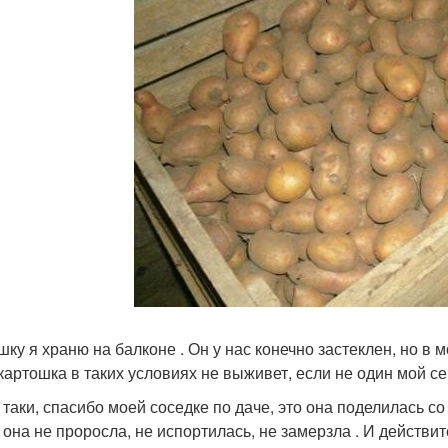
шку я храню на балконе . Он у нас конечно застеклен, но в
 картошка в таких условиях не выживет, если не один мой с
 таки, спасибо моей соседке по даче, это она поделилась со
 она не проросла, не испортилась, не замерзла . И действи