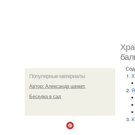
Хра
бал
Сод
Х
Популярные материалы
Автор: Александр шемет.
Я
Беседка в сад
Х