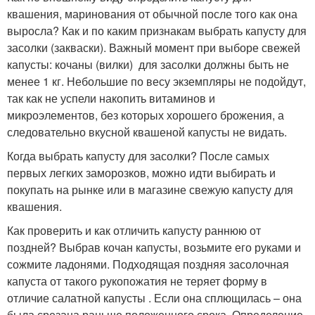
квашения, маринования от обычной после того как она
выросла? Как и по каким признакам выбрать капусту для
засолки (закваски). Важный момент при выборе свежей
капусты: кочаны (вилки) для засолки должны быть не
менее 1 кг. Небольшие по весу экземпляры не подойдут,
так как не успели накопить витаминов и
микроэлементов, без которых хорошего брожения, а
следовательно вкусной квашеной капусты не видать.
Когда выбрать капусту для засолки? После самых
первых легких заморозков, можно идти выбирать и
покупать на рынке или в магазине свежую капусту для
квашения.
Как проверить и как отличить капусту раннюю от
поздней? Выбрав кочан капусты, возьмите его руками и
сожмите ладонями. Подходящая поздняя засолочная
капуста от такого рукопожатия не теряет форму в
отличие салатной капусты . Если она сплющилась – она
была срезана раньше положенного срока. Определение