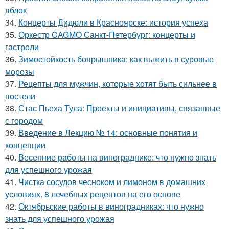
яблок
34.
Концерты Дидюли в Красноярске: история успеха
35.
Оркестр CAGMO Санкт-Петербург: концерты и
гастроли
36.
Зимостойкость боярышника: как выжить в суровые
морозы
37.
Рецепты для мужчин, которые хотят быть сильнее в
постели
38.
Стас Пьеха Тула: Проекты и инициативы, связанные
с городом
39.
Введение в Лекцию № 14: основные понятия и
концепции
40.
Весенние работы на винограднике: что нужно знать
для успешного урожая
41.
Чистка сосудов чесноком и лимоном в домашних
условиях. 8 лечебных рецептов на его основе
42.
Октябрьские работы в виноградниках: что нужно
знать для успешного урожая