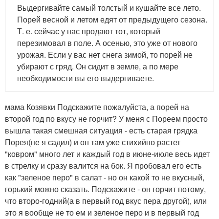
Выдергивайте самый толстый и кушайте все лето.
Порей весной и летом едят от предыдущего сезона.
Т. е. сейчас у нас продают тот, который
перезимовал в поле. А осенью, это уже от нового
урожая. Если у вас нет снега зимой, то порей не
убирают с гряд. Он сидит в земле, а по мере
необходимости вы его выдергиваете.
мама Козявки Подскажите пожалуйста, а порей на
второй год по вкусу не горчит? У меня с Пореем просто
вышла такая смешная ситуация - есть старая грядка
Порея(не я садил) и он там уже стихийно растет
"ковром" много лет и каждый год в июне-июле весь идет
в стрелку и сразу валится на бок. Я пробовал его есть
как "зеленое перо" в салат - но он какой то не вкусный,
горький можно сказать. Подскажите - он горчит потому,
что второ-годний(а в первый год вкус пера другой), или
это я вообще не то ем и зеленое перо и в первый год