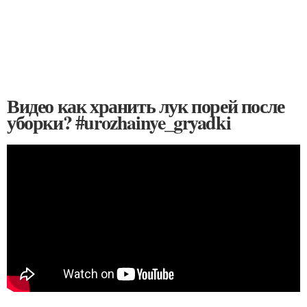
Видео как хранить лук порей после
уборки? #urozhainye_gryadki