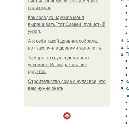
листья. Почему листочки меняют
свой окрас
Как соседка научила меня
выращивать "тот Самый" пушистый
укроп.
К
А я себе такой дровник собрала,
К
вот закончила дровами заполнять.
П
Заморозка груш в домашних
условиях. Размораживание
фруктов
К
Строительство дома с нуля: все, что
К
вам нужно знать
в