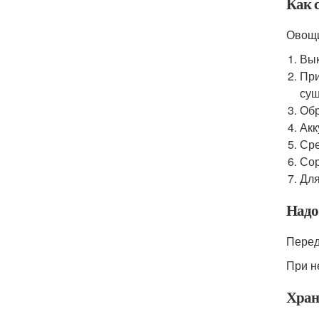
Как 
Овощи
Вык
При
суш
Обр
Акк
Сре
Сор
Для
Надо
Перед
При н
Хран