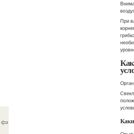
Внима
возду
При в
корне
грибк
необх
уровн
Как
усл
Орган
Свекл
полож
услов
⇦
Каки
Опытн