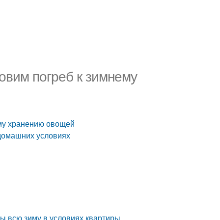
товим погреб к зимнему
ему хранению овощей
 домашних условиях
лы всю зиму в условиях квартиры