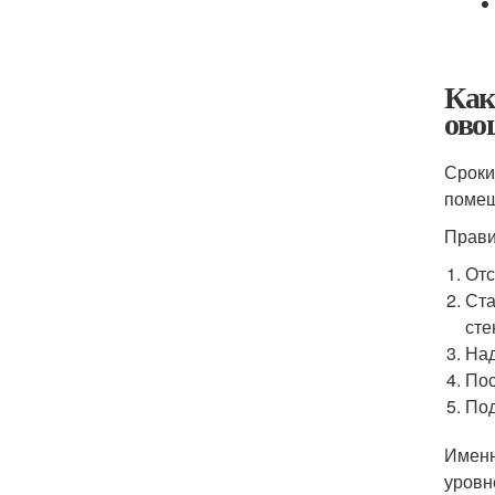
Как
ово
Сроки
помещ
Прави
Отс
Ста
сте
Над
Пос
Под
Именн
уровн