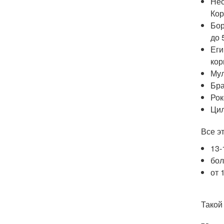
Нес
Кор
Бор
до 
Еги
кор
Мул
Бра
Рок
Цил
Все э
13-
бол
от 
Такой