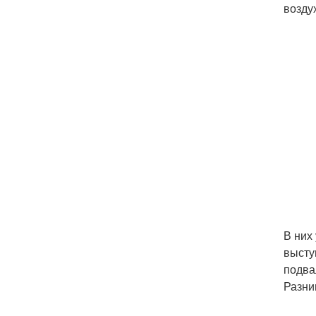
возду
В них
высту
подва
Разни