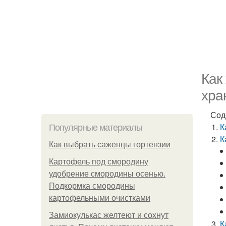
Как
хра
Сод
К
Популярные материалы
К
Как выбрать саженцы гортензии
Картофель под смородину
удобрение смородины осенью.
Подкормка смородины
картофельными очистками
Замиокулькас желтеют и сохнут
К