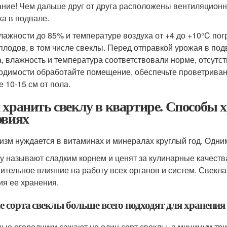
ние! Чем дальше друг от друга расположены вентиляционн
ха в подвале.
лажности до 85% и температуре воздуха от +4 до +10°C пог
плодов, в том числе свеклы. Перед отправкой урожая в под
а, влажность и температура соответствовали норме, отсутс
одимости обработайте помещение, обеспечьте проветривани
е 10-15 см от пола.
 хранить свеклу в квартире. Способы 
овиях
изм нуждается в витаминах и минералах круглый год. Одним
у называют сладким корнем и ценят за кулинарные качеств
ительное влияние на работу всех органов и систем. Свекла 
ия ее хранения.
е сорта свеклы больше всего подходят для хранения
ые огородники сажают не один сорт свеклы, а минимум три