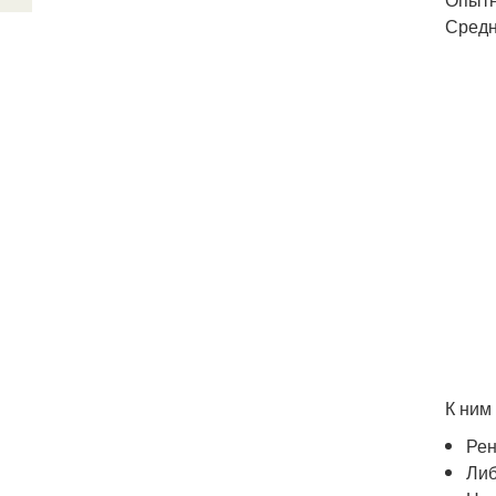
Средн
К ним
Рен
Либ