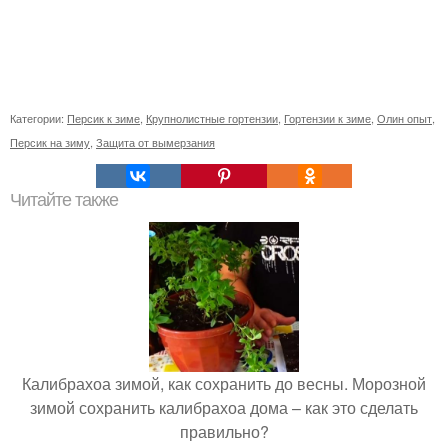
Категории:
Персик к зиме
,
Крупнолистные гортензии
,
Гортензии к зиме
,
Олин опыт
,
Персик на зиму
,
Защита от вымерзания
Читайте также
Калибрахоа зимой, как сохранить до весны. Морозной
зимой сохранить калибрахоа дома – как это сделать
правильно?