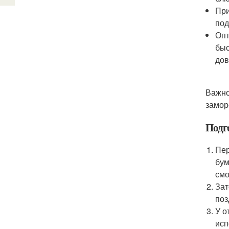
При
под
Опт
быс
дов
Важно
замор
Подг
Пер
бум
смо
Зат
поз
У о
исп