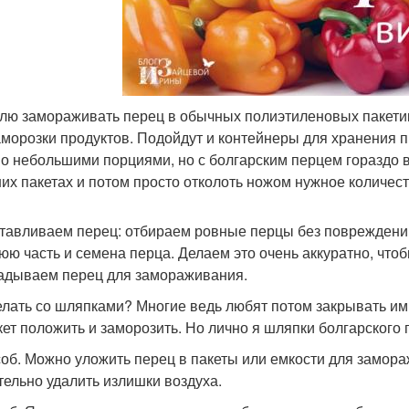
лю замораживать перец в обычных полиэтиленовых пакети
аморозки продуктов. Подойдут и контейнеры для хранения
о небольшими порциями, но с болгарским перцем гораздо в
их пакетах и потом просто отколоть ножом нужное количест
тавливаем перец: отбираем ровные перцы без повреждени
юю часть и семена перца. Делаем это очень аккуратно, что
адываем перец для замораживания.
елать со шляпками? Многие ведь любят потом закрывать и
кет положить и заморозить. Но лично я шляпки болгарского
соб. Можно уложить перец в пакеты или емкости для замора
тельно удалить излишки воздуха.