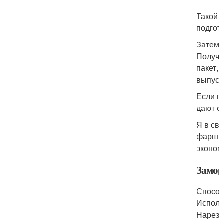
Такой
подго
Затем
Получ
пакет
выпус
Если 
дают 
Я в с
фарши
эконо
Замо
Спосо
Испол
Нарез