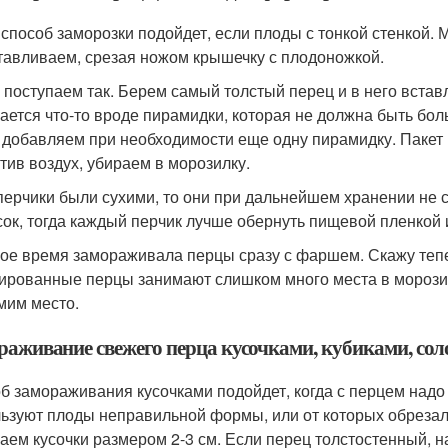
 способ заморозки подойдет, если плоды с тонкой стенкой. 
тавливаем, срезая ножом крышечку с плодоножкой.
 поступаем так. Берем самый толстый перец и в него вста
ается что-то вроде пирамидки, которая не должна быть бо
, добавляем при необходимости еще одну пирамидку. Пакет
тив воздух, убираем в морозилку.
перчики были сухими, то они при дальнейшем хранении не 
сок, тогда каждый перчик лучше обернуть пищевой пленкой 
вое время замораживала перцы сразу с фаршем. Скажу тепер
рованные перцы занимают слишком много места в морозил
мим место.
раживание свежего перца кусочками, кубиками, со
б замораживания кусочками подойдет, когда с перцем надо п
ьзуют плоды неправильной формы, или от которых обрезали 
аем кусочки размером 2-3 см. Если перец толстостенный, н