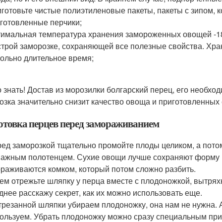
готовьте чистые полиэтиленовые пакеты, пакеты с зипом, к
готовленные перчики;
имальная температура хранения замороженных овощей -18
трой заморозке, сохраняющей все полезные свойства. Хран
ольно длительное время;
 знать! Достав из морозилки болгарский перец, его необхо
озка значительно снизит качество овоща и приготовленных 
отовка перцев перед замораживанием
ед заморозкой тщательно промойте плоды целиком, а потом
ажным полотенцем. Сухие овощи лучше сохраняют форму 
раживаются комком, который потом сложно разбить.
ем отрежьте шляпку у перца вместе с плодоножкой, вытрях
днее расскажу секрет, как их можно использовать еще.
трезанной шляпки убираем плодоножку, она нам не нужна.
ользуем. Убрать плодоножку можно сразу специальным пр