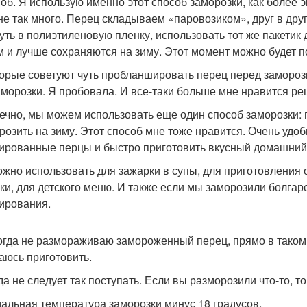
соб. Я использую именно этот способ заморозки, как более
не так много. Перец складываем «паровозиком», друг в дру
уть в полиэтиленовую пленку, использовать тот же пакетик 
м и лучше сохраняются на зиму. Этот момент можно будет п
орые советуют чуть пробланшировать перец перед заморозко
аморозки. Я пробовала. И все-таки больше мне нравится ре
нечно, мы можем использовать еще один способ заморозки:
розить на зиму. Этот способ мне тоже нравится. Очень удо
рованные перцы и быстро приготовить вкусный домашний
ожно использовать для зажарки в супы, для приготовления
ки, для детского меню. И также если мы заморозили болгар
ирования.
огда не размораживаю замороженный перец, прямо в таком 
аюсь приготовить.
да не следует так поступать. Если вы разморозили что-то, т
альная температура заморозки минус 18 градусов.