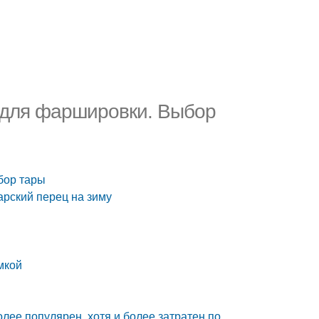
 для фаршировки. Выбор
бор тары
арский перец на зиму
мкой
олее популярен, хотя и более затратен по