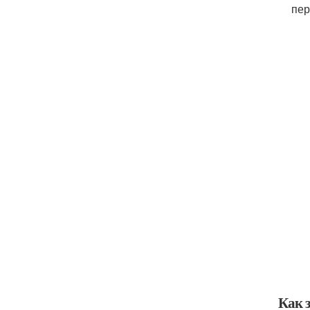
пер
Как 