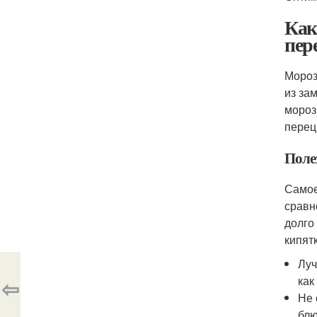
Как
пер
Мороз
из за
мороз
перец
Поле
Самое
сравн
долго
кипят
Луч
как
⇦
Не 
блю