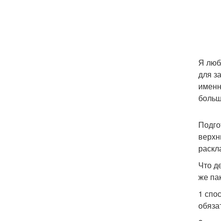
Я люб
для з
именн
больш
Подго
верхн
раскл
Что д
же па
1 спо
обяза