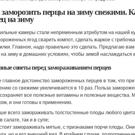
 заморозить перцы на зиму свежими. К
ец на зиму
ильные камеры стали непременным атрибутом на нашей кух
мороженных ягод сварить компот, сделать жаркое с грибочка
илки. Главное, надо правильно это сделать. Предлагаю вам
 на зиму в домашних условиях, чтобы зимой наслаждаться 
зные советы перед замораживанием перцев
 главное достоинство замороженных перцев в том, что при
ению со свежими увеличивается в 10 раз. Польза замороже
 сохраняет все полезные витамины и полезные вещества. М
ком, и они готовы к применению.
ше всего замораживать толстостенные плоды любого цвета
 в салате, так и в супе;
стоит замораживать мятые, с признаками порчи плоды. Они 
да, но и его внешний вид. В крайнем случае, подпорченные