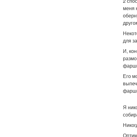
2 спо
меня 
оберн
друго
Некот
для з
И, ко
размо
фарши
Его м
выпеч
фарш
Я ник
собир
Никог
Оптим