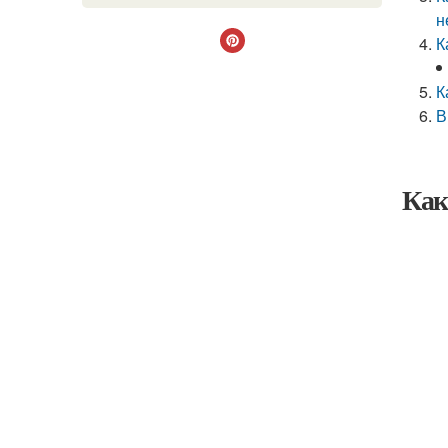
н
К
К
В
Как