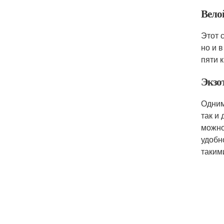
Вело
Этот 
но и 
пяти 
Экзо
Одним
так и
можно
удобн
таким