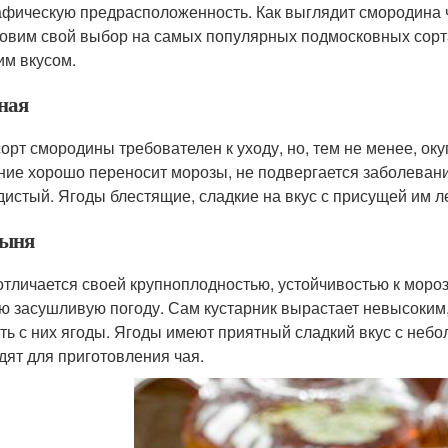
афическую предрасположенность. Как выглядит смородина 
овим свой выбор на самых популярных подмосковных сорта
им вкусом.
ная
сорт смородины требователен к уходу, но, тем не менее, ок
ние хорошо переносит морозы, не подвергается заболевани
дистый. Ягоды блестящие, сладкие на вкус с присущей им л
ыня
отличается своей крупноплодностью, устойчивостью к мороз
ю засушливую погоду. Сам кустарник вырастает невысоким, 
ть с них ягоды. Ягоды имеют приятный сладкий вкус с неб
дят для приготовления чая.