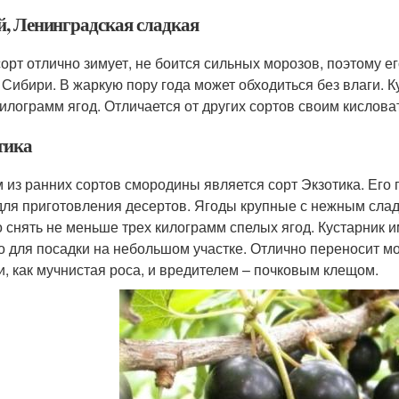
й, Ленинградская сладкая
сорт отлично зимует, не боится сильных морозов, поэтому 
в Сибири. В жаркую пору года может обходиться без влаги. К
килограмм ягод. Отличается от других сортов своим кислов
тика
 из ранних сортов смородины является сорт Экзотика. Его 
 для приготовления десертов. Ягоды крупные с нежным слад
 снять не меньше трех килограмм спелых ягод. Кустарник и
о для посадки на небольшом участке. Отлично переносит м
и, как мучнистая роса, и вредителем – почковым клещом.