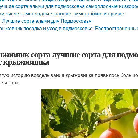
учшие сорта алычи для подмосковья самоплодные низкорос
ом числе самоплодные, ранние, зимостойкие и прочие
Лучшие сорта алычи для Подмосковья
рыжовник посадка и уход в подмосковье. Распространенны
жовник сорта лучшие сорта для подм
т крыжовника
лгую историю возделывания крыжовника появилось большое
е из них.