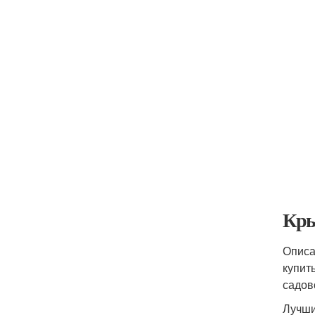
Кры
Описа
купит
садов
Лучши