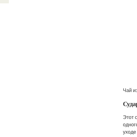
Чай и
Суда
Этот 
одног
уходе