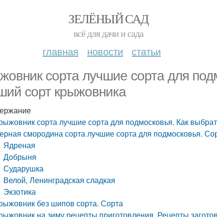
ЗЕЛЁНЫЙ САД
всё для дачи и сада
главная
новости
статьи
жовник сорта лучшие сорта для под
ший сорт крыжовника
ержание
рыжовник сорта лучшие сорта для подмосковья. Как выбра
ерная смородина сорта лучшие сорта для подмосковья. Со
Ядреная
Добрыня
Сударушка
Велой, Ленинградская сладкая
Экзотика
рыжовник без шипов сорта. Сорта
рыжовник на зиму рецепты приготовления. Рецепты заготов