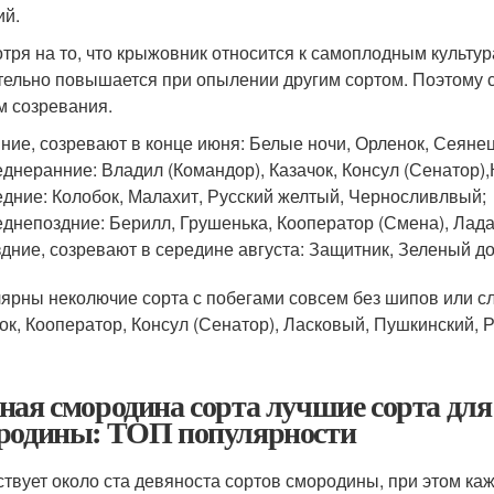
ий.
тря на то, что крыжовник относится к самоплодным культур
тельно повышается при опылении другим сортом. Поэтому с
м созревания.
ние, созревают в конце июня: Белые ночи, Орленок, Сеяне
днеранние: Владил (Командор), Казачок, Консул (Сенатор)
дние: Колобок, Малахит, Русский желтый, Черносливлвый;
днепоздние: Берилл, Грушенька, Кооператор (Смена), Лада
дние, созревают в середине августа: Защитник, Зеленый д
ярны неколючие сорта с побегами совсем без шипов или с
ок, Кооператор, Консул (Сенатор), Ласковый, Пушкинский, 
ная смородина сорта лучшие сорта для
родины: ТОП популярности
твует около ста девяноста сортов смородины, при этом каж