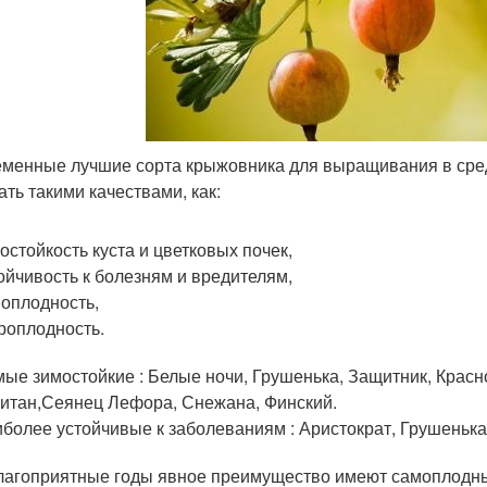
менные лучшие сорта крыжовника для выращивания в сре
ать такими качествами, как:
остойкость куста и цветковых почек,
ойчивость к болезням и вредителям,
оплодность,
роплодность.
ые зимостойкие : Белые ночи, Грушенька, Защитник, Крас
итан,Сеянец Лефора, Снежана, Финский.
более устойчивые к заболеваниям : Аристократ, Грушенька,
лагоприятные годы явное преимущество имеют самоплодны