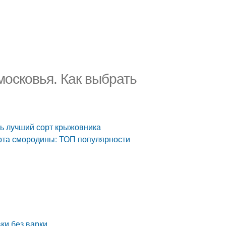
московья. Как выбрать
ть лучший сорт крыжовника
рта смородины: ТОП популярности
ки без варки