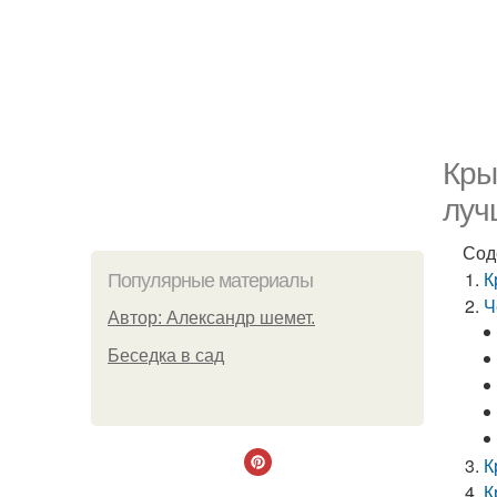
Кры
луч
Сод
К
Популярные материалы
Ч
Автор: Александр шемет.
Беседка в сад
К
К