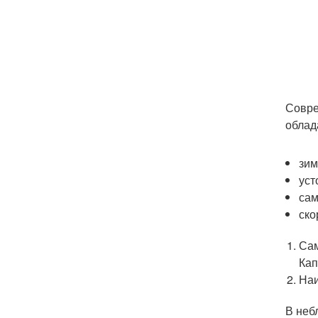
Совре
облад
зим
уст
сам
ско
Сам
Кап
Наи
В неб