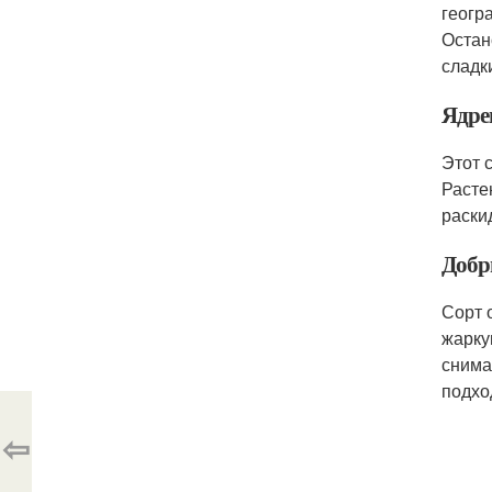
геогр
Остан
сладк
Ядре
Этот 
Расте
раски
Добр
Сорт 
жарку
снима
подхо
⇦