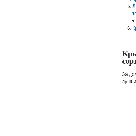
Л
т
К
Кры
сор
За до
лучши