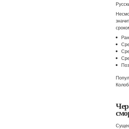
Русск
Несмо
значи
сроко
Ран
Сре
Сре
Сре
Поз
Попул
Колоб
Чер
смо
Сущес