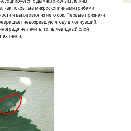
 Ассоциируется с дымчато-белым легким
ое, как покрытые микроскопичными грибами
ости и вытягивая из него сок. Первые признаки
превращает недозревшую ягоду в лопнувший,
нограда не лечить, то пылевидный слой
пах гнили.