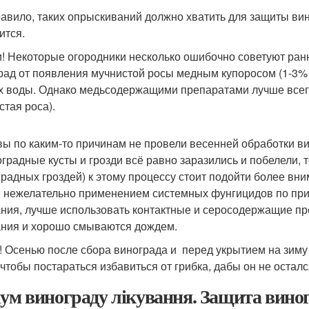
равило, таких опрыскиваний должно хватить для защиты вино
ится.
и! Некоторые огородники несколько ошибочно советуют ран
рад от появления мучнистой росы медным купоросом (1-3% 
х воды. Однако медьсодержащими препаратами лучше всего
стая роса).
вы по каким-то причинам не провели весенней обработки ви
оградные кусты и грозди всё равно заразились и побелели, 
градных гроздей) к этому процессу стоит подойти более вним
 нежелательно применением системных фунгицидов по прич
ния, лучше использовать контактные и серосодержащие пр
ния и хорошо смываются дождем.
! Осенью после сбора винограда и перед укрытием на зиму 
 чтобы постараться избавиться от грибка, дабы он не осталс
іум винограду лікування. Защита вино