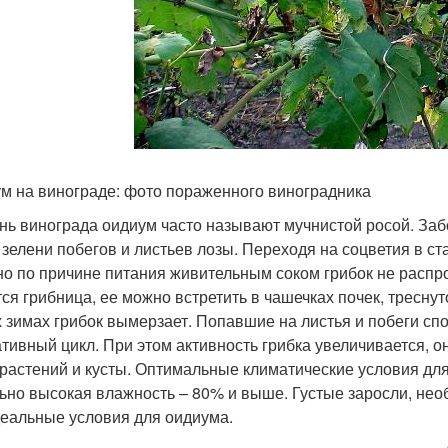
м на винограде: фото пораженного виноградника
нь винограда оидиум часто называют мучнистой росой. Заб
 зелени побегов и листьев лозы. Переходя на соцветия в ста
о по причине питания живительным соком грибок не распро
тся грибница, ее можно встретить в чашечках почек, тресну
 зимах грибок вымерзает. Попавшие на листья и побеги спо
ативный цикл. При этом активность грибка увеличивается, 
 растений и кусты. Оптимальные климатические условия для
ьно высокая влажность – 80% и выше. Густые заросли, не
деальные условия для оидиума.