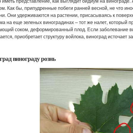
 иметь представление, как выглядит оидиум на винограде.
ом. Как бы, припудренные побеги ранней весной, не что ин
ни. Они удерживаются на растении, присасываясь к поверхн
ма на еще зеленых виноградинах – тот же налет, который 
ающий соком, деформированный плод. Если заболевание ви
ается, приобретает структуру войлока, виноград источает за
град винограду рознь