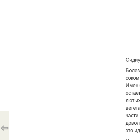
Оидиу
Болез
соком
Именн
остае
лютых
вегет
части
довол
⇦
это и