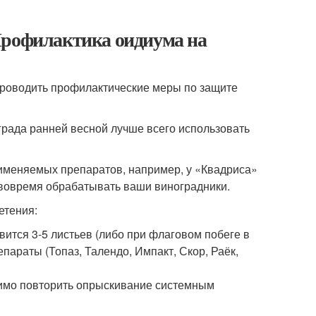
Профилактика оидиума на
проводить профилактические меры по защите
града ранней весной лучше всего использовать
именяемых препаратов, например, у «Квадриса»
 вовремя обрабатывать ваши виноградники.
етения:
вится 3-5 листьев (либо при флаговом побеге в
параты (Топаз, Талендо, Импакт, Скор, Раёк,
димо повторить опрыскивание системным