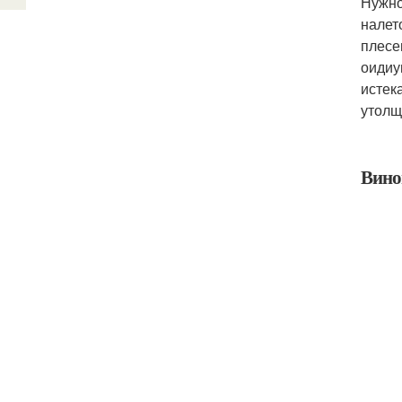
Нужно
налет
плесе
оидиу
истек
утолщ
Вино