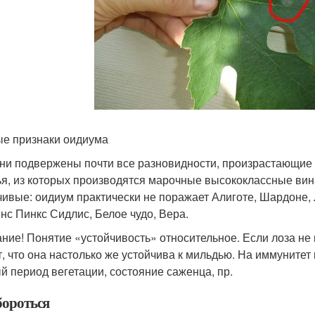
е признаки оидиума
ни подвержены почти все разновидности, произрастающие 
ья, из которых производятся марочные высококлассные ви
чивые: оидиум практически не поражает Алиготе, Шардоне,
нс Пинкс Сидлис, Белое чудо, Вера.
ние! Понятие «устойчивость» относительное. Если лоза не
т, что она настолько же устойчива к мильдью. На иммунитет
й период вегетации, состояние саженца, пр.
бороться