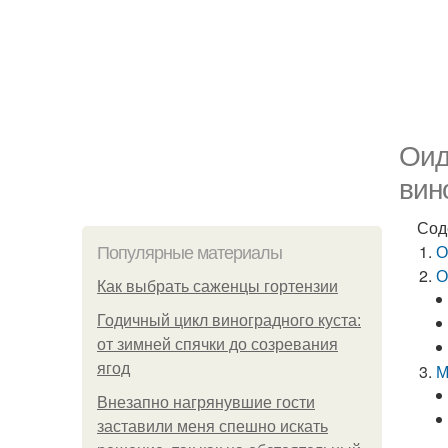
Оид
вин
Сод
О
Популярные материалы
О
Как выбрать саженцы гортензии
Годичный цикл виноградного куста:
от зимней спячки до созревания
ягод
М
Внезапно нагрянувшие гости
заставили меня спешно искать