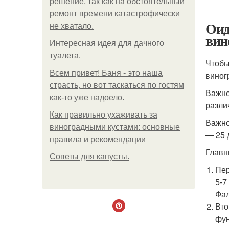
решение, так как на обстоятельный
ремонт времени катастрофически
Оид
не хватало.
вин
Интересная идея для дачного
туалета.
Чтобы
Всем привет! Баня - это наша
виног
страсть, но вот таскаться по гостям
Важно
как-то уже надоело.
разли
Как правильно ухаживать за
Важно
виноградными кустами: основные
— 25 
правила и рекомендации
Главн
Советы для капусты.
Пер
5-7
Фал
Вто
фун