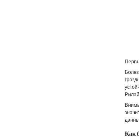
Первы
Болез
грозд
устой
Рилай
Внима
значи
данны
Как 