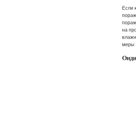
Если 
пораж
пораж
на пр
влажн
меры 
Оиди