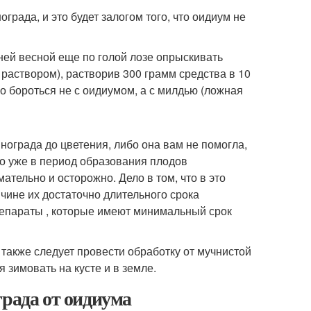
града, и это будет залогом того, что оидиум не
ней весной еще по голой лозе опрыскивать
раствором), растворив 300 грамм средства в 10
 бороться не с оидиумом, а с милдью (ложная
нограда до цветения, либо она вам не помогла,
то уже в период образования плодов
ательно и осторожно. Дело в том, что в это
ине их достаточно длительного срока
епараты , которые имеют минимальный срок
также следует провести обработку от мучнистой
я зимовать на кусте и в земле.
града от оидиума