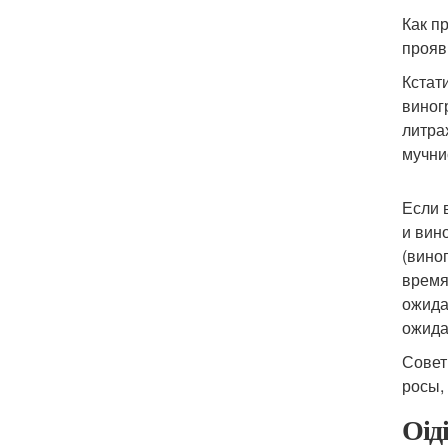
Как п
прояв
Кстат
виног
литра
мучни
Если 
и вин
(вино
время
ожида
ожида
Совет
росы,
Оід