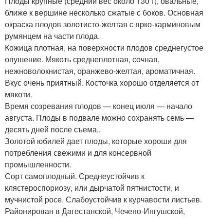
Плоды крупные (средний вес около 130 г), овальные,
ближе к вершине несколько сжатые с боков. Основная
окраска плодов золотисто-желтая с ярко-карминовым
румянцем на части плода.
Кожица плотная, на поверхности плодов среднегустое
опушение. Мякоть среднеплотная, сочная,
нежноволокнистая, оранжево-желтая, ароматичная.
Вкус очень приятный. Косточка хорошо отделяется от
мякоти.
Время созревания плодов — конец июля — начало
августа. Плоды в подвале можно сохранять семь —
десять дней после съема,.
Золотой юбилей дает плоды, которые хороши для
потребления свежими и для консервной
промышленности.
Сорт самоплодный. Среднеустойчив к
клястероспориозу, или дырчатой пятнистости, и
мучнистой росе. Слабоустойчив к курчавости листьев.
Районирован в Дагестанской, Чечено-Ингушской,