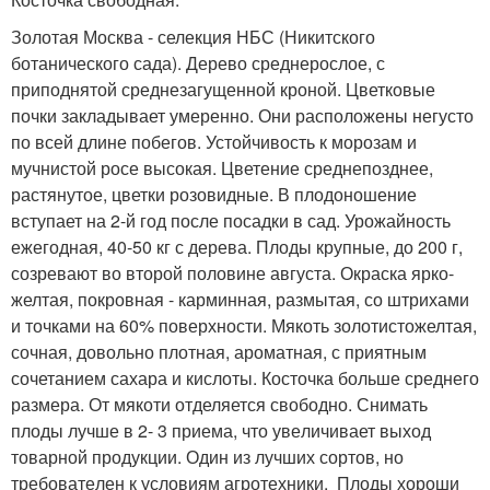
Золотая Москва - селекция НБС (Никитского
ботанического сада). Де­рево среднерослое, с
приподнятой среднезагущенной кроной. Цветковые
почки закладывает умеренно. Они рас­положены негусто
по всей длине побе­гов. Устойчивость к морозам и
мучнис­той росе высокая. Цветение среднепо­зднее,
растянутое, цветки розовид­ные. В плодоношение
вступает на 2-й год после посадки в сад. Урожай­ность
ежегодная, 40-50 кг с дерева. Плоды крупные, до 200 г,
созревают во второй половине августа. Окраска яр­ко-
желтая, покровная - карминная, размытая, со штрихами
и точками на 60% поверхности. Мякоть золотисто­желтая,
сочная, довольно плотная, ароматная, с приятным
сочетанием са­хара и кислоты. Косточка больше сред­него
размера. От мякоти от­деляется свободно. Сни­мать
плоды лучше в 2- 3 приема, что уве­личивает выход
товарной про­дукции. Один из лучших сортов, но
требовате­лен к условиям агротехники. Плоды хороши