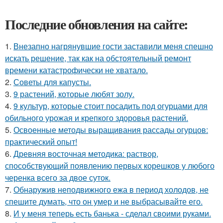
Последние обновления на сайте:
1.
Внезапно нагрянувшие гости заставили меня спешно
искать решение, так как на обстоятельный ремонт
времени катастрофически не хватало.
2.
Советы для капусты.
3.
9 растений, которые любят золу.
4.
9 культур, которые стоит посадить под огурцами для
обильного урожая и крепкого здоровья растений.
5.
Освоенные методы выращивания рассады огурцов:
практический опыт!
6.
Древняя восточная методика: раствор,
способствующий появлению первых корешков у любого
черенка всего за двое суток.
7.
Обнаружив неподвижного ежа в период холодов, не
спешите думать, что он умер и не выбрасывайте его.
8.
И у меня теперь есть банька - сделал своими руками.