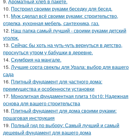
9.
Ароматный хлеб в пакете.
10.
Построил своими руками беседку для бесед.
11.
Муж сделал всё своими руками: строительство,
отделка, кухонная мебель, сантехника, газ.
12.
Наш папка самый лучший - своими руками детский
уголок.
13.
Сейчас бы хоть на чуть-чуть вернуться в детство,
проснуться утром у бабушки в деревне.
14.
Скумбрия на мангале.
15.
Лучшие сорта свеклы для Урала: выбор для вашего
сада
16.
Плитный фундамент для частного дома:
преимущества и особенности установки
17.
Монолитная фундаментная плита 10х10: Надежная
основа для вашего строительства
18.
Плитный фундамент для дома своими руками:
пошаговая инструкция
19.
Полный гид по выбору: Самый лучший и самый
дешевый фундамент для вашего дома