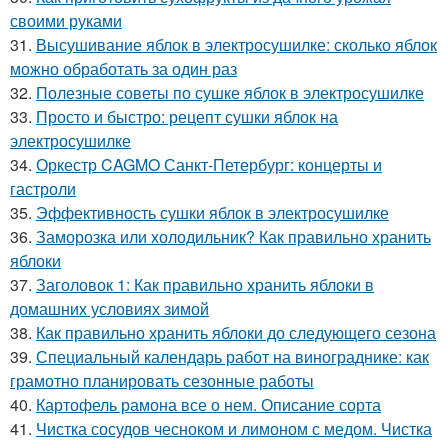
своими руками
31.
Высушивание яблок в электросушилке: сколько яблок
можно обработать за один раз
32.
Полезные советы по сушке яблок в электросушилке
33.
Просто и быстро: рецепт сушки яблок на
электросушилке
34.
Оркестр CAGMO Санкт-Петербург: концерты и
гастроли
35.
Эффективность сушки яблок в электросушилке
36.
Заморозка или холодильник? Как правильно хранить
яблоки
37.
Заголовок 1: Как правильно хранить яблоки в
домашних условиях зимой
38.
Как правильно хранить яблоки до следующего сезона
39.
Специальный календарь работ на винограднике: как
грамотно планировать сезонные работы
40.
Картофель рамона все о нем. Описание сорта
41.
Чистка сосудов чесноком и лимоном с медом. Чистка