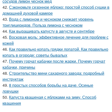
сосудов лимон чеснок мед
42.
Сэкономьте сезонное яблоко: простой способ сушки в
домашней духовой камере
43.
Вода с лимоном и чесноком снижает уровень
триглицеридов. Польза лимона с чесноком
44.
Как выращивать капусту в августе и сентябре
45.
Восковая моль: эффективное лечение для проблем с
кожей
46.
Как правильно копать грядки лопатой. Как правильно
копать в огороде: советы бывалых
47.
Почему горчат кабачки после жарки. Почему горчат
кабачки, причины
48.
Строительство мини сахарного завода: подробный
инструктаж
49.
8 простых способов борьбы на даче. Осиные
ловушки
50.
Капуста квашеная с яблоками на зиму. Способ
квашения