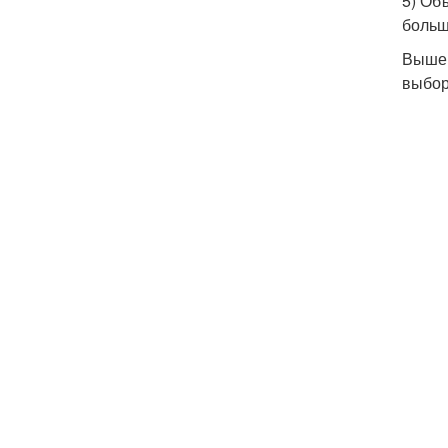
5) Об
больш
Выше 
выбор