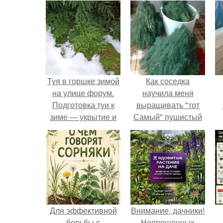
Туя в горшке зимой
Как соседка
на улице форум.
научила меня
Подготовка туи к
выращивать "тот
зиме — укрытие и
Самый" пушистый
правильный уход
укроп.
Для эффективной
Внимание, дачники!
борьбы с
Непрошенных