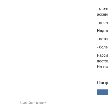
- сто
ассен
- впо
Недо
- воз
- бол
Рассм
посто
Но ка
Понр
Читайте также