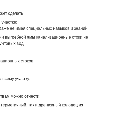
ожет сделать
 участке;
 даже не имея специальных навыков и знаний;
нии выгребной ямы канализационные стоки не
рунтовых вод.
зационных стоков;
 всему участку.
ствам можно отнести:
 герметичный, так и дренажный колодец из