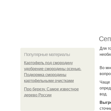
Сеп
Для т
необх
Популярные материалы
Картофель под смородину
Во мн
удобрение смородины осенью.
вопро
Подкормка смородины
картофельными очистками
Чаще 
опред
Про березу. Самое известное
вод.
дерево России
Выгр
сточн