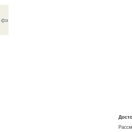
⇦
Досто
Рассм