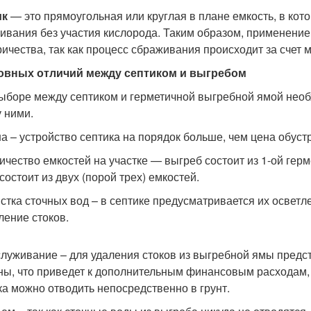
ик
— это прямоугольная или круглая в плане емкость, в кот
ивания без участия кислорода. Таким образом, применение
ричества, так как процесс сбраживания происходит за счет 
овных отличий между септиком и выгребом
ыборе между септиком и герметичной выгребной ямой необ
 ними.
на – устройство септика на порядок больше, чем цена обуст
личество емкостей на участке — выгреб состоит из 1-ой герм
состоит из двух (порой трех) емкостей.
истка сточных вод – в септике предусматривается их осветл
ление стоков.
служивание – для удаления стоков из выгребной ямы предст
ы, что приведет к дополнительным финансовым расходам, 
ка можно отводить непосредственно в грунт.