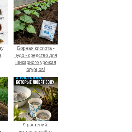
ну
Борная кислота -
а
чудо - средство для
шикарного урожая
огурцов!
9 растений,
т
которые любят