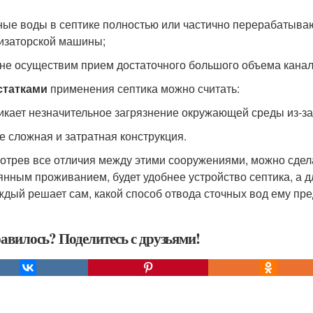
чные воды в септике полностью или частично перерабатыва
изаторской машины;
лне осуществим прием достаточного большого объема кана
статками
применения септика можно считать:
никает незначительное загрязнение окружающей среды из-за 
ее сложная и затратная конструкция.
отрев все отличия между этими сооружениями, можно сдела
янным проживанием, будет удобнее устройство септика, а 
ждый решает сам, какой способ отвода сточных вод ему пре
авилось? Поделитесь с друзьями!