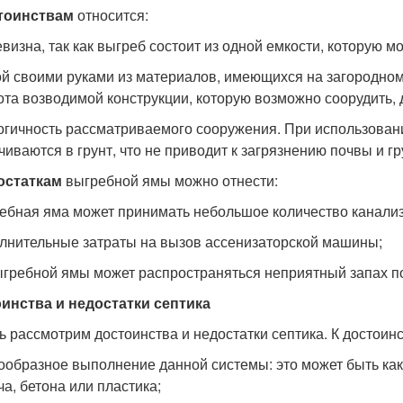
тоинствам
относится:
евизна, так как выгреб состоит из одной емкости, которую м
ой своими руками из материалов, имеющихся на загородном
ота возводимой конструкции, которую возможно соорудить,
логичность рассматриваемого сооружения. При использова
чиваются в грунт, что не приводит к загрязнению почвы и г
остаткам
выгребной ямы можно отнести:
ребная яма может принимать небольшое количество канали
олнительные затраты на вызов ассенизаторской машины;
выгребной ямы может распространяться неприятный запах по
инства и недостатки септика
ь рассмотрим достоинства и недостатки септика. К достоин
нообразное выполнение данной системы: это может быть как
ча, бетона или пластика;