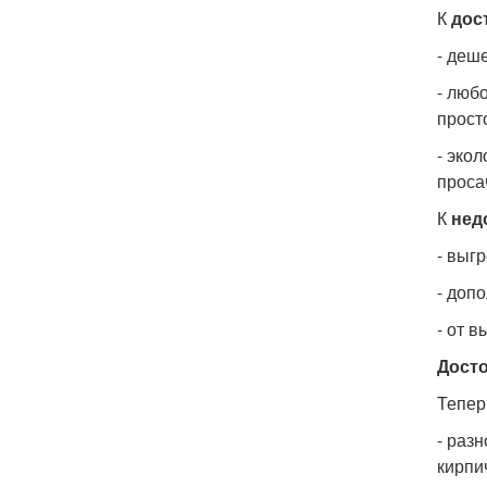
К
дос
- деш
- люб
прост
- эко
проса
К
нед
- выг
- доп
- от 
Досто
Тепер
- раз
кирпи