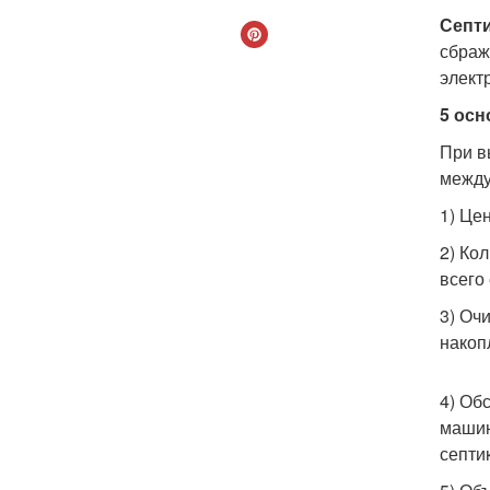
Септ
сбраж
элект
5 осн
При в
между
1) Це
2) Ко
всего 
3) Оч
накоп
4) Об
машин
септи