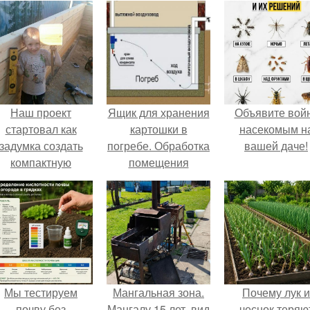
Наш проект
Ящик для хранения
Объявите вой
стартовал как
картошки в
насекомым н
задумка создать
погребе. Обработка
вашей даче!
компактную
помещения
беседку для
отдыха.
Мы тестируем
Мангальная зона.
Почему лук и
почву без
Мангалу 15 лет, вид
чеснок теряю