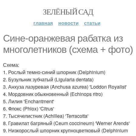
ЗЕЛЁНЫЙ САД
главная
новости
статьи
Сине-оранжевая рабатка из
многолетников (схема + фото)
Схема:
1. Рослый темно-синий шпорник (Delphinium)
2. Бузульник зубчатый (Ligularia dentata)
3. Анхуза лазуревая (Anchusa azurea) 'Loddon Royalist'
4. Мордовник обыкновенный (Echinops ritro)
5. Лилия 'Enchantment'
6. Флокс (Phlox) 'Citrus'
7. Тысячелистник (Achillea) 'Terracotta'
8. Гравилат багряный (Ceum coccineum) 'Werner Arends'
9. Низкорослый шпорник крупноцветковый (Delphinium